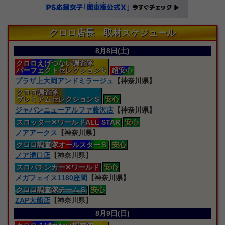
クロロ店長 取材スケジュール
8月8日(土)
クロロえげつない
調査隊
パーフェクトセレクションＳ
超安心
プラザ上大岡アンドミラージュ
【神奈川県】
クロロ
調査隊
プレミアムセレクションＳ
安心
ジャパンニューアルファ藤沢店
【神奈川県】
スロッター
✕ワールドALL STAR
安心
ノアアークス
【神奈川県】
クロロ
調査隊オールスターＳ
安心
ノア溝口店
【神奈川県】
スロパチンカー
✕ワールド
安心
メガフェイス1180座間
【神奈川県】
クロロ
調査隊
チームＳ
安心
ZAP大船店
【神奈川県】
8月9日(日)