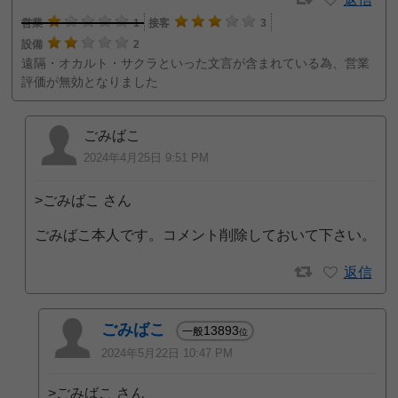
営業
1
接客
3
設備
2
遠隔・オカルト・サクラといった文言が含まれている為、営業
評価が無効となりました
ごみばこ
2024年4月25日 9:51 PM
>ごみばこ さん
ごみばこ本人です。コメント削除しておいて下さい。
返信
ごみばこ
13893
一般
位
2024年5月22日 10:47 PM
>ごみばこ さん