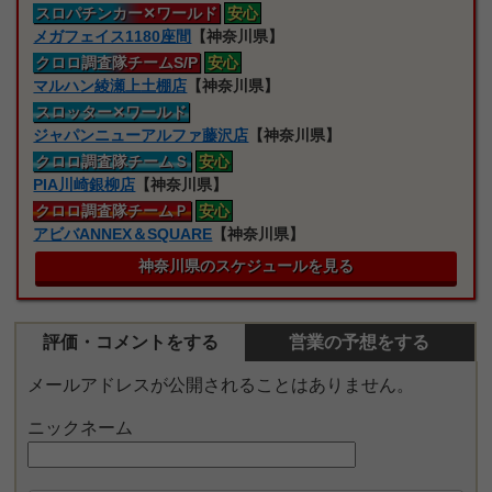
スロパチンカー
✕ワールド
安心
メガフェイス1180座間
【神奈川県】
クロロ
調査隊
チームS/P
安心
マルハン綾瀬上土棚店
【神奈川県】
スロッター
✕ワールド
ジャパンニューアルファ藤沢店
【神奈川県】
クロロ
調査隊
チームＳ
安心
PIA川崎銀柳店
【神奈川県】
クロロ
調査隊
チームＰ
安心
アビバANNEX＆SQUARE
【神奈川県】
神奈川県のスケジュールを見る
評価・コメントをする
営業の予想をする
メールアドレスが公開されることはありません。
ニックネーム