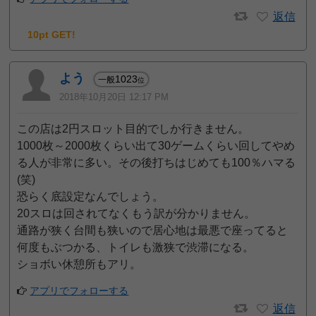
返信
10pt GET!
よう
1023
一般
位
2018年10月20日 12:17 PM
この店は2円スロット目的でしか行きません。
1000枚～2000枚くらい出て30ゲームくらい回してやめ
る人が非常に多い。その後打ちはじめても100％ハマる
(笑)
恐らく底設定なんでしょう。
20スロは回されてなくもう訳が分かりません。
通路が狭く台間も狭いので居心地は最悪で座ってると
何度もぶつかる、トイレも激狭で渋滞になる。
ショボい休憩所もアリ。
アプリでフォローする
返信