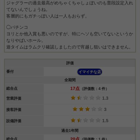
ジャグラーの過去最高がめちゃくちゃしょぼいのも普段設定入れ
てないんでしょうね。
客層的にもガチっぽい人は一人もおらず。
◯パチンコ
ヨリとか他入賞も悪いのですが、特にヘソも空いてないというか
なりやばいホール。
遊タイムはラムクリ確認しましたので宵越し狙いはできません。
評価
番付
イマイチな店
全期間
17点
総合点
（評価数：4 件）
1.3
営業評価
3
接客評価
1.5
設備評価
過去1年間
20点
総合点
（評価数：1 件）