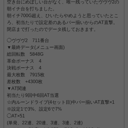
空き台にめぼしい台がなく、唯一残っていたヴヴヴ2の
朝イチ台を打ちました。
朝イチ700G超え、ひいたらやめようと思っていたとこ
ろ、初当たりで設定差のあるバー揃いからのAT直撃。
閉店まで打ったのでデータ残しておきます。
◯ヴヴヴ2 711番台
▼最終データ(メニュー画面)
総回転数 5848G
革命ボーナス 4
決戦ボーナス 4
最大枚数 7915枚
差枚数 +4300枚
▼AT関連
初当たり9回中6回AT当選
☆内ルーンドライブ(4セット目)中バー揃いAT直撃×1
※設定1で3%、設定6で7%
◯AT×51
(単発、22連、20連、3連、3連、2連)