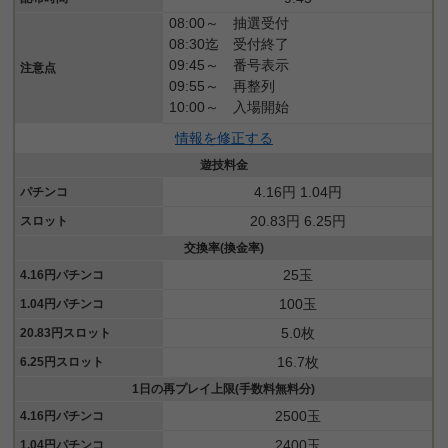
08:00～ 抽選受付
08:30迄 受付終了
09:45～ 番号表示
注意点
09:55～ 再整列
10:00～ 入場開始
情報を修正する
遊技料金
4.16円 1.04円
パチンコ
20.83円 6.25円
スロット
交換率(換金率)
25玉
4.16円パチンコ
100玉
1.04円パチンコ
5.0枚
20.83円スロット
16.7枚
6.25円スロット
1日の再プレイ上限(手数料無料分)
2500玉
4.16円パチンコ
2400玉
1.04円パチンコ