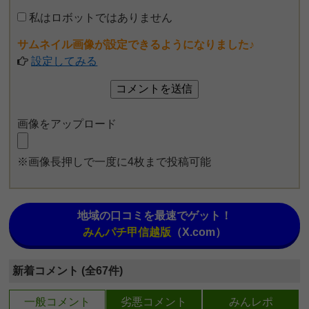
私はロボットではありません
サムネイル画像が設定できるようになりました♪
設定してみる
画像をアップロード
※画像長押しで一度に4枚まで投稿可能
地域の口コミを最速でゲット！
みんパチ甲信越版
（X.com）
新着コメント (全67件)
一般コメント
劣悪コメント
みんレポ