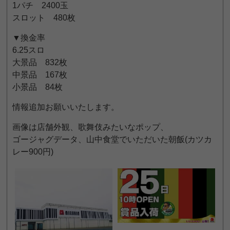
1パチ 2400玉
スロット 480枚
▼換金率
6.25スロ
大景品 832枚
中景品 167枚
小景品 84枚
情報追加お願いいたします。
画像は店舗外観、歌舞伎みたいなポップ、
ゴージャグデータ、山中食堂でいただいた朝飯(カツカ
レー900円)