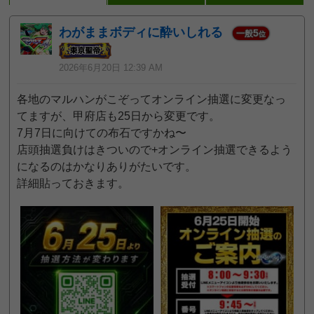
わがままボディに酔いしれる
5
一般
位
2026年6月20日 12:39 AM
各地のマルハンがこぞってオンライン抽選に変更なっ
てますが、甲府店も25日から変更です。
7月7日に向けての布石ですかね〜
店頭抽選負けはきついので+オンライン抽選できるよう
になるのはかなりありがたいです。
詳細貼っておきます。