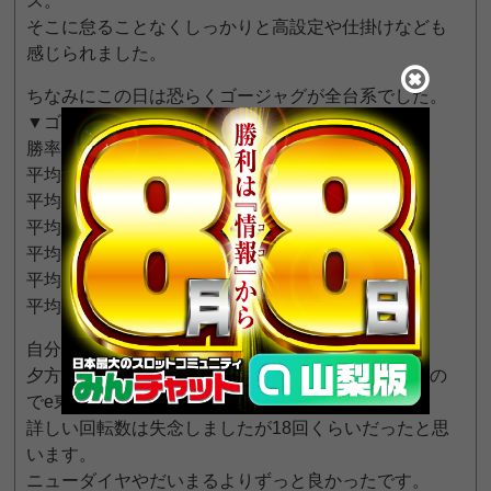
ス。
そこに怠ることなくしっかりと高設定や仕掛けなども
感じられました。
ちなみにこの日は恐らくゴージャグが全台系でした。
▼ゴージャグ
勝率 26/26台
平均差枚数 2,373枚
平均G数 8,415G
平均出率 109.4%
平均BB 37 (1/229)
平均RB 36 (1/234)
平均合算 1/116
自分は朝イチ打てる台がなかったので、
夕方に戻ったもののスロットは状況変わらずだったの
でe東京喰種を打ちました。
詳しい回転数は失念しましたが18回くらいだったと思
います。
ニューダイヤやだいまるよりずっと良かったです。