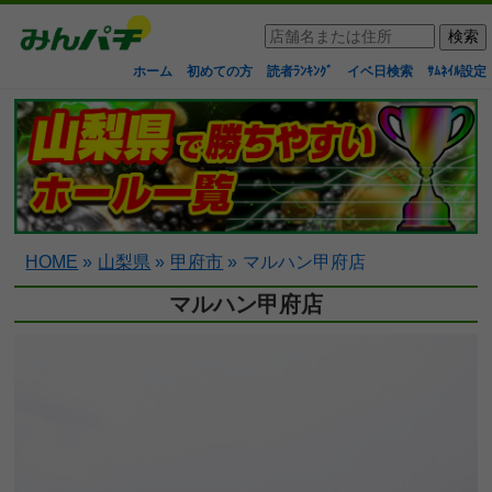
ホーム
初めての方
読者ﾗﾝｷﾝｸﾞ
イベ日検索
ｻﾑﾈｲﾙ設定
HOME
»
山梨県
»
甲府市
»
マルハン甲府店
マルハン甲府店