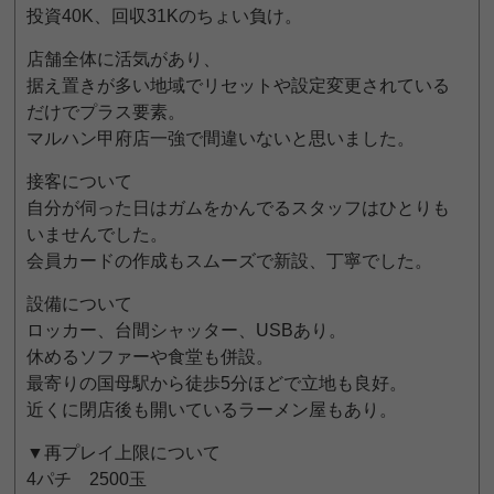
投資40K、回収31Kのちょい負け。
店舗全体に活気があり、
据え置きが多い地域でリセットや設定変更されている
だけでプラス要素。
マルハン甲府店一強で間違いないと思いました。
接客について
自分が伺った日はガムをかんでるスタッフはひとりも
いませんでした。
会員カードの作成もスムーズで新設、丁寧でした。
設備について
ロッカー、台間シャッター、USBあり。
休めるソファーや食堂も併設。
最寄りの国母駅から徒歩5分ほどで立地も良好。
近くに閉店後も開いているラーメン屋もあり。
▼再プレイ上限について
4パチ 2500玉