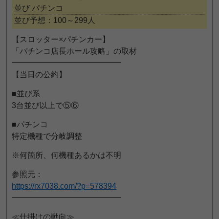
並び
パチンコ
並び予想：100～299人
【スロッター×パチンカー】
「パチンコ店長ホール攻略」の取材
━━━━━━━━━━━━━━
【当日の公約】
■並び系
3台並び以上で⑤⑥
■パチンコ
特定機種で分岐調整
※何箇所、何機種あるかは不明
参照元：
https://rx7038.com/?p=578394
━━━━━━━━━━━━━━
≪仕掛けの動向≫