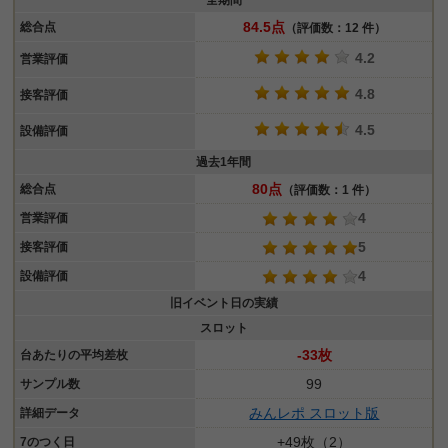
84.5点
総合点
（評価数：12 件）
4.2
営業評価
4.8
接客評価
4.5
設備評価
過去1年間
80点
総合点
（評価数：1 件）
4
営業評価
5
接客評価
4
設備評価
旧イベント日の実績
スロット
-33枚
台あたりの平均差枚
99
サンプル数
みんレポ スロット版
詳細データ
+49枚（2）
7のつく日