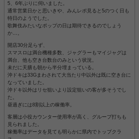
5、6年ぶりに伺いました。
通常営業日かと思いきや、みんレポ見ると5のつく日も
特日のようでした。
歌舞伎みたいなポップの日は期待できるのでしょう
か…。
開店30分足らず、
スマスロは満台機種多数、ジャグラーもマイジャグは
満台、他も空き台数台のみという状況。
未だに天膳も朝から半分埋まっている。
沖ドキは33Gまわされて大当たり中以外は既に空き台に
なっていました。
沖ドキ以外はリセ狙いより設定狙いの客が多そうでし
た。
昼過ぎには8割以上の稼働率。
客層は小役カウンター使用率が高く、グループ打ちも
見られました。
稼働率はデータを見ても明らかに県内でトップクラ