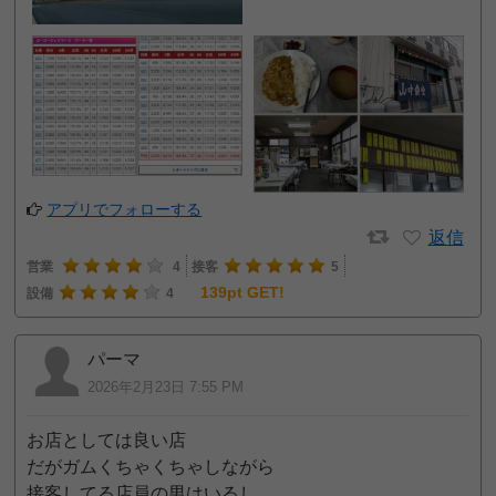
アプリでフォローする
返信
営業
4
接客
5
139pt GET!
設備
4
パーマ
2026年2月23日 7:55 PM
お店としては良い店
だがガムくちゃくちゃしながら
接客してる店員の男はいるし