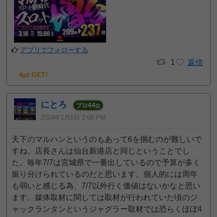
アプリでフォローする
1
返信
4pt GET!
にとろ
44
プロ
位
2024年1月5日 2:00 PM
天下のマルハンというのもあって6を掴むのが難しいで
すね。店長さんは仙台新港店と同じということでし
た。毎年7/7は宮城県で一番出しているので予算が多く
振り分けられているのだと思います。個人的には周年
も弱いと感じる為、7/7以外行く価値はないかなと思い
ます。媒体取材に関しては取材が行われていた頃のジ
ャックランタンというジャグラー取材では恐らくほぼ4