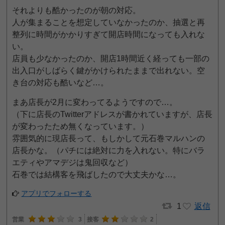
それよりも酷かったのが朝の対応。
人が集まることを想定していなかったのか、抽選と再
整列に時間がかかりすぎて開店時間になっても入れな
い。
店員も少なかったのか、開店1時間近く経っても一部の
出入口がしばらく鍵がかけられたままで出れない。空
き台の対応も酷いなど…。
まあ店長が2月に変わってるようですので…。
（下に店長のTwitterアドレスが書かれていますが、店長
が変わったため無くなっています。）
雰囲気的に現店長って、もしかして元石巻マルハンの
店長かな。（パチには絶対に力を入れない。特にバラ
エティやアマデジは鬼回収など）
石巻では結構客を飛ばしたので大丈夫かな…。
アプリでフォローする
1
返信
営業
3
接客
2