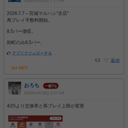
2026年6月16日 7:17 PM
2026.7.7～宮城マルハン”全店”
再プレイ手数料開始。
8.5パー徴収。
卸町のみ8.5パー。
アプリでフォローする
返信
3pt GET!
おろち
7
一般
位
2026年4月18日 4:37 AM
4/25より交換率と再プレイ上限が変更