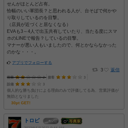
せんがほとんど占有。
恰幅のいい軍団長？と思われる人が、台そばで何かや
り取りしているのを目撃。
（店員が近づくと居なくなる）
EVAも3～4人で出玉共有していたり、当たる度にスマ
ホのLINEで報告？しているの目撃。
マナーが悪い人もいましたので、何とかならなかった
のかな・・・。
アプリでフォローする
3
返信
営業
2
接客
3
設備
3
個人的な勝ち負けによる理由のみで評価してる為、営業評価が
無効となりました
30pt GET!
トロピ
2
一般
位