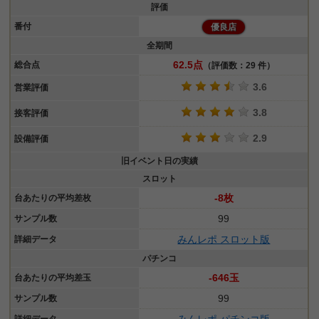
評価
番付
優良店
全期間
62.5点
総合点
（評価数：29 件）
3.6
営業評価
3.8
接客評価
2.9
設備評価
旧イベント日の実績
スロット
-8枚
台あたりの平均差枚
99
サンプル数
みんレポ スロット版
詳細データ
パチンコ
-646玉
台あたりの平均差玉
99
サンプル数
みんレポ パチンコ版
詳細データ