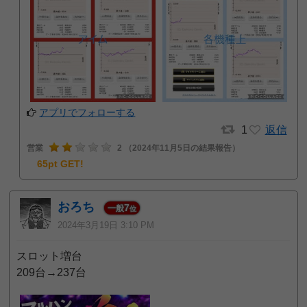
アプリでフォローする
1
返信
営業
2
（2024年11月5日の結果報告）
65pt GET!
おろち
7
一般
位
2024年3月19日 3:10 PM
スロット増台
209台→237台