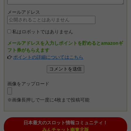
メールアドレス
私はロボットではありません
メールアドレスを入力しポイントを貯めるとamazonギ
フト券がもらえます
ポイントの詳細についてはこちら
画像をアップロード
※画像長押しで一度に4枚まで投稿可能
日本最大のスロット情報コミュニティ！
みんチャット南東北版