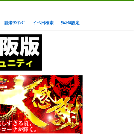
読者ﾗﾝｷﾝｸﾞ
イベ日検索
ｻﾑﾈｲﾙ設定