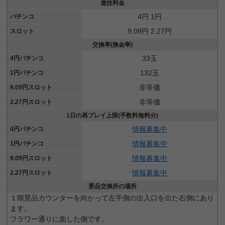
遊技料金
4円 1円
パチンコ
9.09円 2.27円
スロット
交換率(換金率)
33玉
4円パチンコ
132玉
1円パチンコ
非等価
9.09円スロット
非等価
2.27円スロット
1日の再プレイ上限(手数料無料分)
情報募集中
4円パチンコ
情報募集中
1円パチンコ
情報募集中
9.09円スロット
情報募集中
2.27円スロット
景品交換所の場所
１階景品カウンターを向かって左手側の出入口を出た右側にあり
ます。
フラワー通りに面した側です。