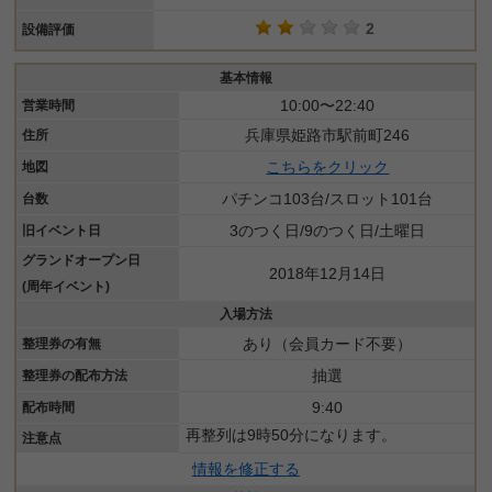
2
設備評価
基本情報
10:00〜22:40
営業時間
兵庫県姫路市駅前町246
住所
こちらをクリック
地図
パチンコ103台/スロット101台
台数
3のつく日/9のつく日/土曜日
旧イベント日
グランドオープン日
2018年12月14日
(周年イベント)
入場方法
あり（会員カード不要）
整理券の有無
抽選
整理券の配布方法
9:40
配布時間
再整列は9時50分になります。
注意点
情報を修正する