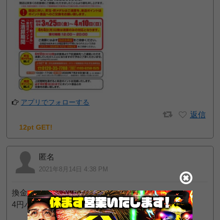
アプリでフォローする
返信
12pt GET!
匿名
2021年8月14日 4:38 PM
換金
4円パチンコ 33玉