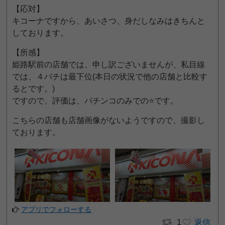
【応対】
キコーナですから、あいさつ、身だしなみはきちんと
しております。
【所感】
姫路駅前の店舗では、申し訳ございませんが、私目線
では、４パチは最下位(本日の状況で他の店舗と比較す
るとです。)
ですので、評価は、パチンコのみでの⭐です。
こちらの店舗も店舗画像がないようですので、撮影し
ております。
アプリでフォローする
1
返信