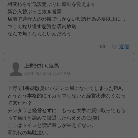
相変わらず低設定ぶりに感動を覚えます
新台入替ぶっこ抜き営業
店前で通行人の邪魔でしかない勧誘行為必要以上にし
つこく繰り返す悪質な店内放送
なんで無くならないんだろう
1
返信
上野旅打ち凌馬
2024年5月28日 11:54 AM
上野で1番胡散臭いパチンコ屋になってしまったPIA。
とうとう本格的にイカサマしないと経営出来なくなっ
て来たか？
チンタラと経営せずに、もっと大手に買い取ってもら
って負けを認めて撤退したらええのに(笑)
ここはトイレと喫煙室しか栄えてない。
電気代の無駄遣い。