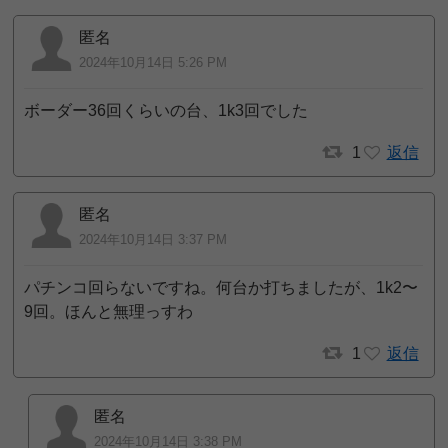
匿名
2024年10月14日 5:26 PM
ボーダー36回くらいの台、1k3回でした
1
返信
匿名
2024年10月14日 3:37 PM
パチンコ回らないですね。何台か打ちましたが、1k2〜
9回。ほんと無理っすわ
1
返信
匿名
2024年10月14日 3:38 PM