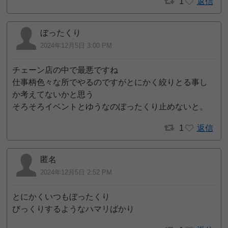
1
返信
ぼったくり
2024年12月5日 3:00 PM
チェーン店の中で最悪ですね
仕事柄色々な所でやるのですがとにかく絞りとる事し
か考えてないかと思う
そろそろイベントとゆうなのぼったくり止めないと。
1
返信
匿名
2024年12月5日 2:52 PM
とにかくいつもぼったくり
びっくりするようなハマリばかり