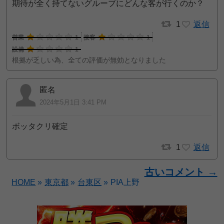
期待が全く持てないグループにどんな客が行くのか？
1
返信
営業
1
接客
1
設備
1
根拠が乏しい為、全ての評価が無効となりました
匿名
2024年5月1日 3:41 PM
ボッタクリ確定
1
返信
古いコメント →
HOME
»
東京都
»
台東区
»
PIA上野