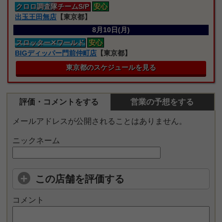
クロロ
調査隊
チームS/P
安心
出玉王田無店
【東京都】
8月10日(月)
スロッター
✕ワールド
安心
BIGディッパー門前仲町店
【東京都】
東京都のスケジュールを見る
評価・コメントをする
営業の予想をする
メールアドレスが公開されることはありません。
ニックネーム
この店舗を評価する
コメント