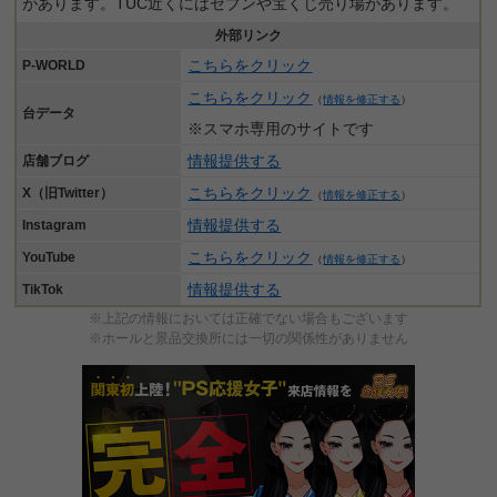
があります。TUC近くにはセブンや宝くじ売り場があります。
外部リンク
こちらをクリック
P-WORLD
こちらをクリック
（
情報を修正する
）
台データ
※スマホ専用のサイトです
情報提供する
店舗ブログ
こちらをクリック
X（旧Twitter）
（
情報を修正する
）
情報提供する
Instagram
こちらをクリック
YouTube
（
情報を修正する
）
情報提供する
TikTok
※上記の情報においては正確でない場合もございます
※ホールと景品交換所には一切の関係性がありません