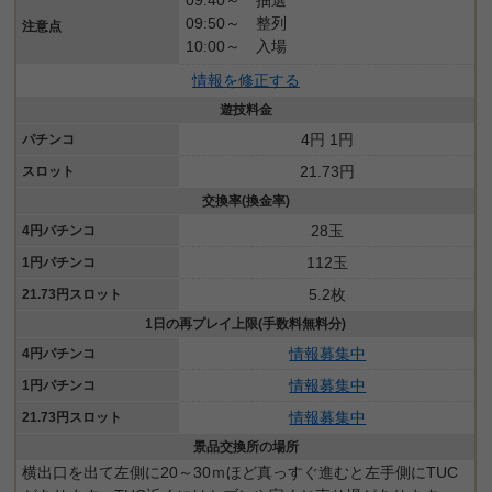
09:50～ 整列
注意点
10:00～ 入場
情報を修正する
遊技料金
4円 1円
パチンコ
21.73円
スロット
交換率(換金率)
28玉
4円パチンコ
112玉
1円パチンコ
5.2枚
21.73円スロット
1日の再プレイ上限(手数料無料分)
情報募集中
4円パチンコ
情報募集中
1円パチンコ
情報募集中
21.73円スロット
景品交換所の場所
横出口を出て左側に20～30ｍほど真っすぐ進むと左手側にTUC