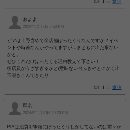
1
返信
およよ
2024年12月5日 2:50 PM
ピアは上野含めて全店舗ぼったくりなんですか？イベ
ントや時差なんかやってますが…まともに出た事ない
かと。
ぜひこれだけぼったくる理由教えて下さい！
後店員がうざすぎるかと(意味ない台ふきやとにかく出
玉覗きこんできたり
1
返信
匿名
2024年11月30日 10:20 PM
PIAは池袋を筆頭にぼったくりしかしてないのは前々か