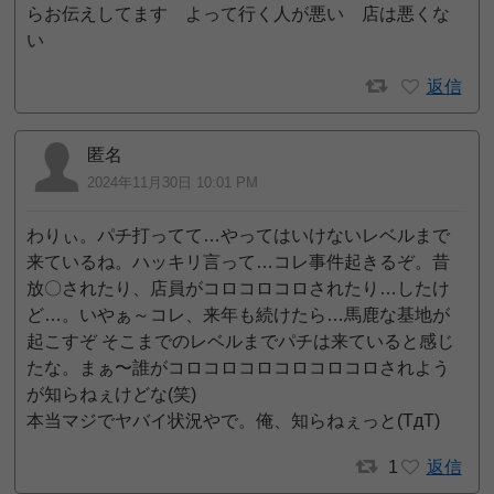
らお伝えしてます よって行く人が悪い 店は悪くな
い
返信
匿名
2024年11月30日 10:01 PM
わりぃ。パチ打ってて…やってはいけないレベルまで
来ているね。ハッキリ言って…コレ事件起きるぞ。昔
放〇されたり、店員がコロコロコロされたり…したけ
ど…。いやぁ～コレ、来年も続けたら…馬鹿な基地が
起こすぞ そこまでのレベルまでパチは来ていると感じ
たな。まぁ〜誰がコロコロコロコロコロコロされよう
が知らねぇけどな(笑)
本当マジでヤバイ状況やで。俺、知らねぇっと(TдT)
1
返信