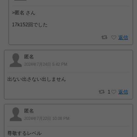
>匿名 さん
17k152回でした
返信
匿名
2024年7月24日 5:42 PM
出ない出さない出しません
1
返信
匿名
2024年7月22日 10:08 PM
尊敬するレベル