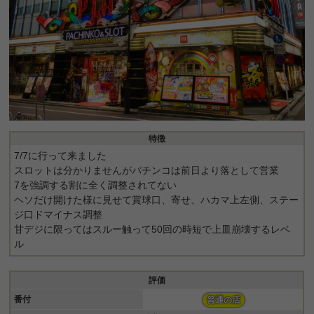
特徴
7/7に行って来ました
スロットは分かりませんがパチンコは前日より落として営業
7を強調する割に全く調整されてない
ヘソだけ開けた様に見せて賞球口、寄せ、ハカマ上左側、ステー
ジ口ドマイナス調整
甘デジに限ってはスルー触って50回の時短で上皿崩壊するレベ
ル
評価
番付
普通の店