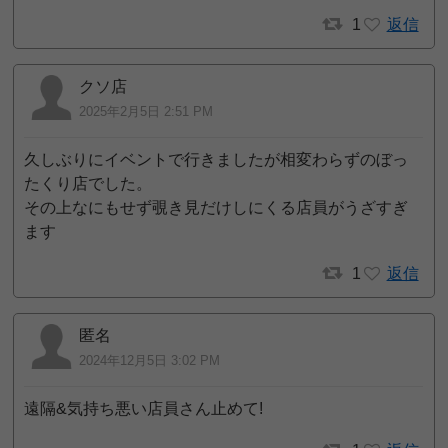
1
返信
クソ店
2025年2月5日 2:51 PM
久しぶりにイベントで行きましたが相変わらずのぼっ
たくり店でした。
その上なにもせず覗き見だけしにくる店員がうざすぎ
ます
1
返信
匿名
2024年12月5日 3:02 PM
遠隔&気持ち悪い店員さん止めて!