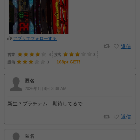
アプリでフォローする
返信
営業
4
接客
3
168pt GET!
設備
3
匿名
2026年1月8日 3:38 AM
新生？プラチナム…期待してるで
返信
匿名