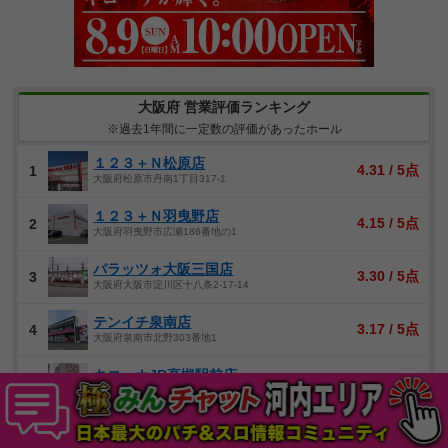
大阪府 営業評価ランキング
※過去1年間に一定数の評価があったホール
１２３＋Ｎ松原店
4.31 / 5点
1
大阪府松原市丹南1丁目317-1
１２３＋Ｎ羽曳野店
4.15 / 5点
2
大阪府羽曳野市広瀬186番地の1
パラッツォ大阪三国店
3.30 / 5点
3
大阪府大阪市淀川区十八条2-17-14
テンイチ泉南店
3.17 / 5点
4
大阪府泉南市北野303番地1
キコーナJR高槻駅前店
3.14 / 5点
5
大阪府高槻市白梅町1-5
マルハン布施店
3.10 / 5点
6
大阪府東大阪市長堂3丁目24-20