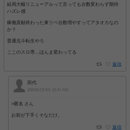
結局大幅リニューアルって言っても台数変わらず期待
ハズレ感
稼働貢献終わった東リベ台数増やすってアタオカなの
か？
普通北斗転生やろ
ここのスロ専…ほんま変わってる
返信
田代
2026年2月4日 10:47 AM
>匿名 さん
お前が下手くそなだけ。
返信