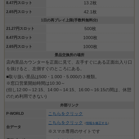
13.2枚
8.47円スロット
42.1枚
2.65円スロット
1日の再プレイ上限(手数料無料分)
500枚
21.27円スロット
1000枚
8.47円スロット
1000枚
2.65円スロット
景品交換所の場所
店内景品カウンターを正面に見て、左手すぐにある正面出入り口
を抜けると、左側すぐのところにある。
■取り扱い景品は500・1.000・5.000の３種類。
※窓口営業開始時間は10:30～
(但し12:00～12:15、14:00～14:15、16:00～16:15の間は、休憩
のため利用できない)
外部リンク
こちらをクリック
P-WORLD
こちらをクリック
（
情報を修正する
）
台データ
※スマホ専用のサイトです