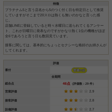
特徴
プラチナム5と言う店名から5のつく付く日を特定日として推奨
していますがそこまで20スロは熱くも無いのかなと言った感
じ。
店舗LINEに登録していると時々水曜日に送られてくるアンケー
ト、これが日曜日に発表なのですがかなり熱く1位の機種がほぼ
全6であろうと言う日も数回見ています。
接客に関しては、基本的にちょっとセクシーな格好のお姉さんが
してくれます。
評価
番付
普通の店
全期間
46点
総合点
（評価数：29 件）
2.9
営業評価
2.8
接客評価
2.7
設備評価