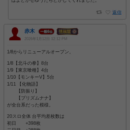
はよどかせゆうたらどかしてくれました。
返信
赤木
6
一般
位
2026年1月12日 12:12 PM
1/8からリニューアルオープン。
1/8【北斗の拳】8台
1/9【東京喰種】4台
1/10【モンキーV】5台
1/11 【化物語】
【防振り】
【プリズムナナ】
が全台系だった模様。
20スロ全体 台平均差枚数は
初日 +398枚