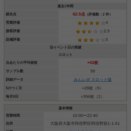
過去1年間
62.5点
総合点
（評価数：2 件）
4
営業評価
2.5
接客評価
3
設備評価
旧イベント日の実績
スロット
+43枚
台あたりの平均差枚
99
サンプル数
みんレポ スロット版
詳細データ
+28枚（9）
5のつく日
+394枚（2）
毎月9日
基本情報
10:00〜22:40
営業時間
大阪府大阪市阿倍野区阿倍野筋1-1-61
住所