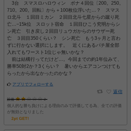
3台 スマスロハロウィン ボナ４回位〔200。250。
710。200。回転〕から＋100枚位浮いた…？ スマス
ロ北斗 １回目ミカン ２回目北斗七星からの蹴り死
亡…−15k位 スロット宿命 １回目ひこう究明からシ
ン死亡 引き戻し２回目リュウガからのサウザー死
亡 ３回目350くらい？ シン死亡 もう3ヶ月と言わ
ずに行かない選択にします。 近くにあるパチ屋全部
入れてもワースト1位じゃ無いかな？
前は結構行ってだけど…。今回までの約1年位みて、
勝率50対2か？3くらい？ 暑いからエアコンつけても
らったから出なかったのかな？
アプリでフォローする
返信
設備
2
個人的な勝ち負けによる理由のみで評価してる為、全ての評価
が無効となりました
2pt GET!