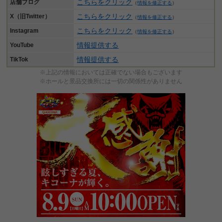
こちらをクリック
店舗ブログ
（
情報を修正する
）
こちらをクリック
X（旧Twitter）
（
情報を修正する
）
こちらをクリック
Instagram
（
情報を修正する
）
情報提供する
YouTube
情報提供する
TikTok
※上記の情報においては正確でない場合もございます
※ホールと景品交換所には一切の関係性がありません