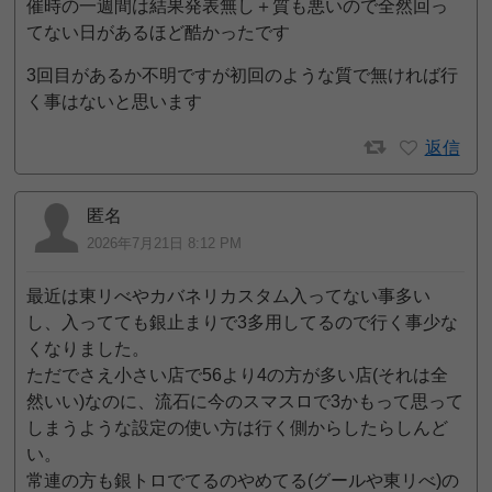
催時の一週間は結果発表無し＋質も悪いので全然回っ
てない日があるほど酷かったです
3回目があるか不明ですが初回のような質で無ければ行
く事はないと思います
返信
匿名
2026年7月21日 8:12 PM
最近は東リべやカバネリカスタム入ってない事多い
し、入ってても銀止まりで3多用してるので行く事少な
くなりました。
ただでさえ小さい店で56より4の方が多い店(それは全
然いい)なのに、流石に今のスマスロで3かもって思って
しまうような設定の使い方は行く側からしたらしんど
い。
常連の方も銀トロでてるのやめてる(グールや東リべ)の