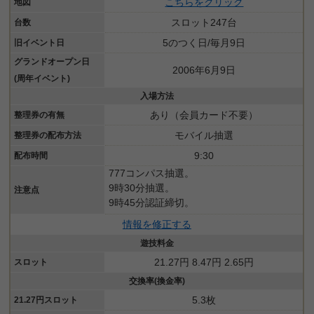
こちらをクリック
地図
スロット247台
台数
5のつく日/毎月9日
旧イベント日
グランドオープン日
2006年6月9日
(周年イベント)
入場方法
あり（会員カード不要）
整理券の有無
モバイル抽選
整理券の配布方法
9:30
配布時間
777コンパス抽選。
9時30分抽選。
注意点
9時45分認証締切。
情報を修正する
遊技料金
21.27円 8.47円 2.65円
スロット
交換率(換金率)
5.3枚
21.27円スロット