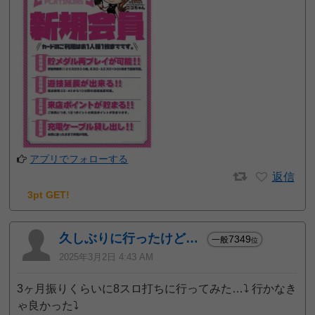
アプリでフォローする
返信
3pt GET!
久しぶりに行ったけど…
7349
一般
位
2025年3月2日 4:43 AM
3ヶ月振りくらいに8スロ打ちに行ってみた…⤵️ 行かなき
ゃ良かった⤵️