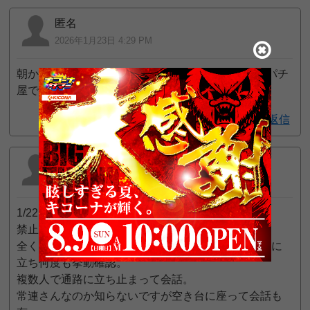
匿名
2026年1月23日 4:29 PM
朝から行って転生2ガラガラやったなぁ、多分他のパチ
屋でももうそろそろガラガラなるやろな
返信
美女
2026年1月23日 10:39 AM
1/22に行ってみました
禁止行為等をアナウンスしていましたが
全く知らない人がまるで友人かのように私の真後ろに
立ち何度も挙動確認。
複数人で通路に立ち止まって会話。
常連さんなのか知らないですが空き台に座って会話も