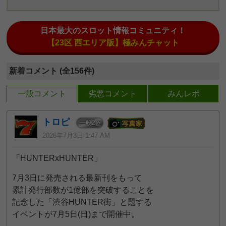
日本最大のスロット情報コミュニティ！
【23区 西エリア版】極みんチャット
新着コメント (全156件)
一般コメント
劣悪コメント
みんレポ
トロピ
2
一般
位
2026年7月3日 1:47 AM
「HUNTERxHUNTER」
7月3日に発売される最新刊をもって
累計発行部数が1億部を突破することを
記念した「渋谷HUNTER街」と題する
イベントが7月5日(日)まで開催中。