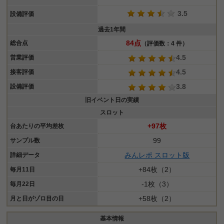
3.5
設備評価
過去1年間
84点
総合点
（評価数：4 件）
4.5
営業評価
4.5
接客評価
3.8
設備評価
旧イベント日の実績
スロット
+97枚
台あたりの平均差枚
99
サンプル数
みんレポ スロット版
詳細データ
+84枚（2）
毎月11日
-1枚（3）
毎月22日
+58枚（2）
月と日がゾロ目の日
基本情報