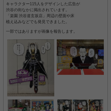
キャラクター115人をデザインした広告が
渋谷の街なかに掲出されています。
「楽園 渋谷道玄坂店」周辺の壁面や床
植え込みなどでも発見できました。
一部ではありますが画像を報告します。