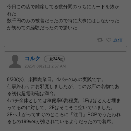
今日この店で離席してる数分間のうちにカードを抜か
れた
数千円のみの被害だったので特に大事にはしなかった
が初めての経験だったので驚いた
返信
コルク
348
一般
位
2025年8月21日 2:57 AM
8/20(水)、楽園創業日。4パチのみの実践です。
仕事終わりにお邪魔しましたが、このお店の名物であ
る初代超電磁砲は満台。
4パチ全体としては稼働率6割程度。1Fはほとんど埋ま
ってるのに対して、2Fはそこそこ空いていました。
2Fへ上がってすぐのところに「注目」POPでうたわれ
るもの199ver.が推されているようだったので着席。