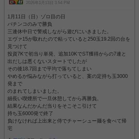
2026年1月13日 3:54 PM
1月11日（日）ゾロ目の日
パチンコのみで勝負
三連休中日で警戒しながら遊びにいきました。
エヴァ15が取れたので粘っていると250玉19.2回の台を
見つけて
投資7Kで初当り単発、追加10KでST獲得からの7連と
出だしは悪くないスタートでしたが
その後18.7回まで平均で落ちてしまい
やめるか悩みながら打っていると、案の定持ち玉3000
発まで
のまれてしまいました。
細長い喫煙所で一旦休憩してから再勝負。
結果なんだかんだ当りをそこそこ引けて
持ち玉6000発で終了
負けなければ上出来と侍でチャーシュー麺を食べて帰
宅