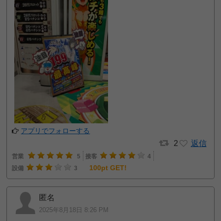
アプリでフォローする
2
返信
営業
5
接客
4
100pt GET!
設備
3
匿名
2025年8月18日 8:26 PM