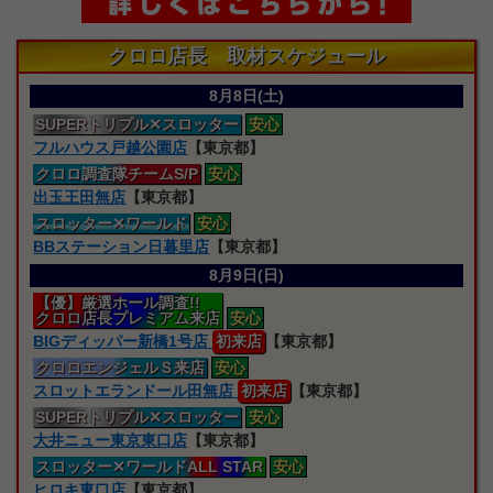
クロロ店長 取材スケジュール
8月8日(土)
SUPERトリプル
✕スロッター
安心
フルハウス戸越公園店
【東京都】
クロロ
調査隊
チームS/P
安心
出玉王田無店
【東京都】
スロッター
✕ワールド
安心
BBステーション日暮里店
【東京都】
8月9日(日)
【優】厳選ホール調査!!
クロロ店長プレミアム来店
安心
BIGディッパー新橋1号店
初来店
【東京都】
クロロエンジェルＳ来店
安心
スロットエランドール田無店
初来店
【東京都】
SUPERトリプル
✕スロッター
安心
大井ニュー東京東口店
【東京都】
スロッター
✕ワールドALL STAR
安心
ヒロキ東口店
【東京都】