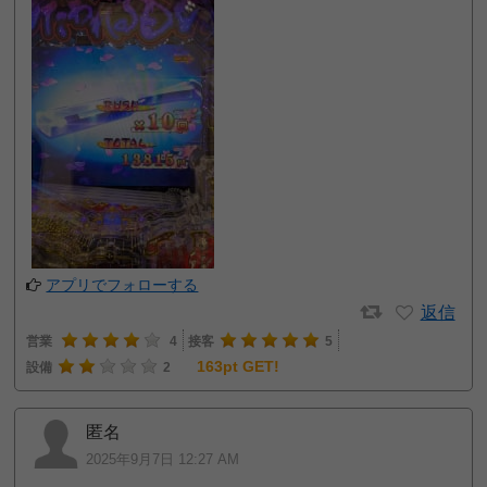
アプリでフォローする
返信
営業
4
接客
5
163pt GET!
設備
2
匿名
2025年9月7日 12:27 AM