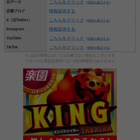
こちらをクリック
台データ
（
情報を修正する
）
情報提供する
店舗ブログ
こちらをクリック
X（旧Twitter）
（
情報を修正する
）
情報提供する
Instagram
こちらをクリック
YouTube
（
情報を修正する
）
こちらをクリック
TikTok
（
情報を修正する
）
※上記の情報においては正確でない場合もございます
※ホールと景品交換所には一切の関係性がありません