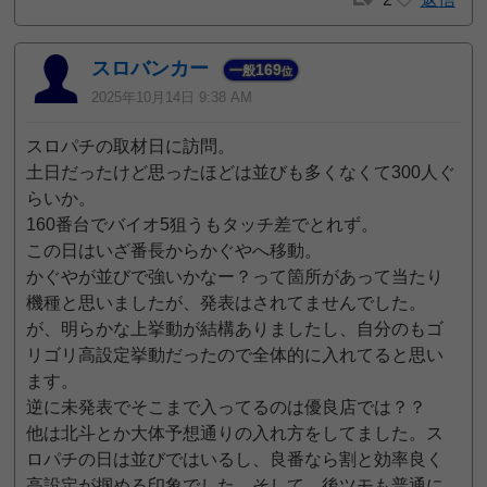
スロバンカー
169
一般
位
2025年10月14日 9:38 AM
スロパチの取材日に訪問。
土日だったけど思ったほどは並びも多くなくて300人ぐ
らいか。
160番台でバイオ5狙うもタッチ差でとれず。
この日はいざ番長からかぐやへ移動。
かぐやが並びで強いかなー？って箇所があって当たり
機種と思いましたが、発表はされてませんでした。
が、明らかな上挙動が結構ありましたし、自分のもゴ
リゴリ高設定挙動だったので全体的に入れてると思い
ます。
逆に未発表でそこまで入ってるのは優良店では？？
他は北斗とか大体予想通りの入れ方をしてました。ス
ロパチの日は並びではいるし、良番なら割と効率良く
高設定が掴める印象でした。そして、後ツモも普通に