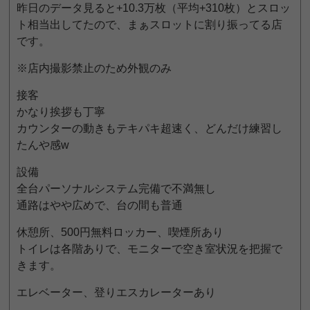
昨日のデータ見ると+10.3万枚（平均+310枚）とスロッ
ト相当出してたので、まぁスロットに割り振ってる店
です。
※店内撮影禁止のため外観のみ
接客
かなり挨拶も丁寧
カウンターの動きもテキパキ超速く、どんだけ練習し
たんや感w
設備
全台パーソナルシステム完備で不満無し
通路はやや広めで、台の間も普通
休憩所、500円無料ロッカー、喫煙所あり
トイレは各階ありで、モニターで空き室状況を把握で
きます。
エレベーター、登りエスカレーターあり