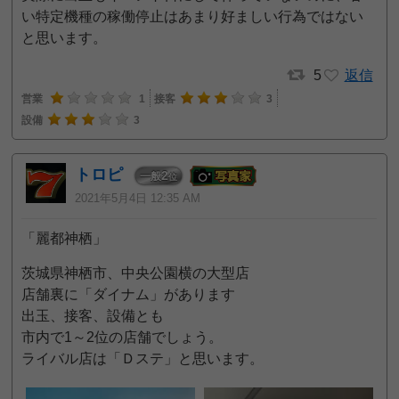
い特定機種の稼働停止はあまり好ましい行為ではない
と思います。
5
返信
営業
1
接客
3
設備
3
トロピ
2
一般
位
2021年5月4日 12:35 AM
「麗都神栖」
茨城県神栖市、中央公園横の大型店
店舗裏に「ダイナム」があります
出玉、接客、設備とも
市内で1～2位の店舗でしょう。
ライバル店は「Ｄステ」と思います。