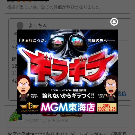
設備
3
根拠が乏しい為、全ての評価が無効となりました
よっちん
2022年12月11日 11:27 AM
>あ さん
確かにありました。
12/8
1171 1173 1180 1183
4台ですね。
返信
DON
4
一般
位
2022年11月1日 5:53 PM
お店のTwitterではありませんが、レイトギャップ平和島