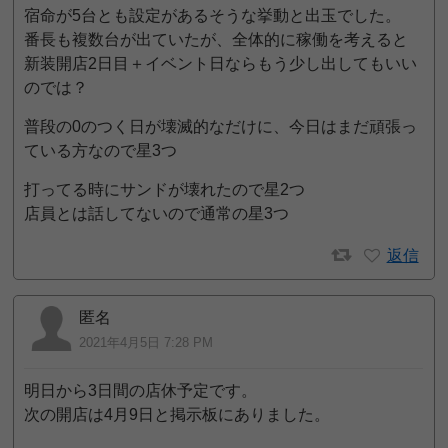
宿命が5台とも設定があるそうな挙動と出玉でした。
番長も複数台が出ていたが、全体的に稼働を考えると
新装開店2日目＋イベント日ならもう少し出してもいい
のでは？
普段の0のつく日が壊滅的なだけに、今日はまだ頑張っ
ている方なので星3つ
打ってる時にサンドが壊れたので星2つ
店員とは話してないので通常の星3つ
返信
匿名
2021年4月5日 7:28 PM
明日から3日間の店休予定です。
次の開店は4月9日と掲示板にありました。