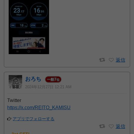
返信
おろち
7
一般
位
2024年12月27日 12:21 AM
Twitter
https://x.com/REITO_KAMISU
アプリでフォローする
返信
3pt GET!