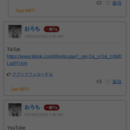
返信
11pt GET!
おろち
7
一般
位
2023年6月9日 5:44 AM
TikTok
https://www.tiktok.com/@reito.gap?_op=1&_r=1&_t=8d0
LsdlYrXm
アプリでフォローする
返信
2pt GET!
おろち
7
一般
位
2023年6月9日 5:40 AM
YouTube