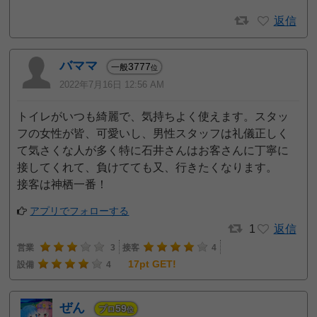
返信
バママ
3777
一般
位
2022年7月16日 12:56 AM
トイレがいつも綺麗で、気持ちよく使えます。スタッ
フの女性が皆、可愛いし、男性スタッフは礼儀正しく
て気さくな人が多く特に石井さんはお客さんに丁寧に
接してくれて、負けてても又、行きたくなります。
接客は神栖一番！
アプリでフォローする
1
返信
営業
3
接客
4
17pt GET!
設備
4
ぜん
59
プロ
位