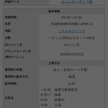
みんレポ パチンコ版
詳細データ
基本情報
09:00〜22:50
営業時間
茨城県神栖市神栖2-4998-11
住所
こちらをクリック
地図
パチンコ396台/スロット338台
台数
0のつく日
旧イベント日
グランドオープン日
2009年2月25日
(周年イベント)
入場方法
あり（会員カード不要）
整理券の有無
抽選
整理券の配布方法
8:35
配布時間
〜8:35 抽選引換券配布
8:35〜 抽選
注意点
8:45 再整列
9:00 入場