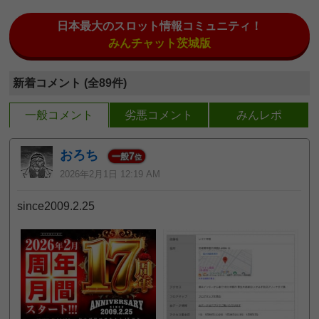
日本最大のスロット情報コミュニティ！
みんチャット茨城版
新着コメント (全89件)
一般コメント
劣悪コメント
みんレポ
おろち
7
一般
位
2026年2月1日 12:19 AM
since2009.2.25