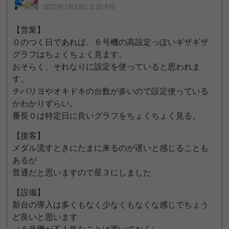
2022年3月19日 8:20 PM
【営業】
０のつく日であれば、６号機の高設定っぽいギザギザ
グラフはちょくちょく見ます。
おそらく、それなりに設定を使っていると思われま
す。
チバリヨやオキドキの台数が多いので設定使っている
かわかりずらい。
番長０は特定日に良いグラフをちょくちょく見る。
【接客】
メダル流すときにたまに来るのが遅いと感じることも
あるが
普通だと思いますので星３にしました
【設備】
新台の導入は多くもなく少なくもなくな感じでちょう
ど良いと思います