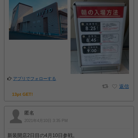
アプリでフォローする
返信
13pt GET!
匿名
2021年4月10日 3:35 PM
新装開店2日目の4月10日参戦。