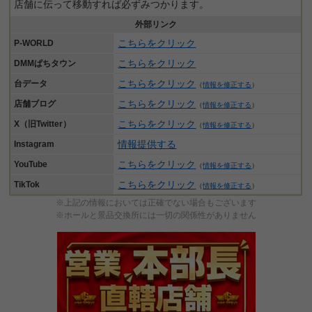
店舗に伝って移動すれば必ずみつかります。
外部リンク
こちらをクリック
P-WORLD
こちらをクリック
DMMぱちタウン
こちらをクリック
台データ
（
情報を修正する
）
こちらをクリック
店舗ブログ
（
情報を修正する
）
こちらをクリック
X（旧Twitter）
（
情報を修正する
）
情報提供する
Instagram
こちらをクリック
YouTube
（
情報を修正する
）
こちらをクリック
TikTok
（
情報を修正する
）
※上記の情報においては正確でない場合もございます
※ホールと景品交換所には一切の関係性がありません