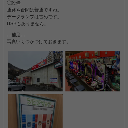
◯設備
通路や台間は普通ですね。
データランプは古めです。
USBもありません。
…補足…
写真いくつかつけておきます。