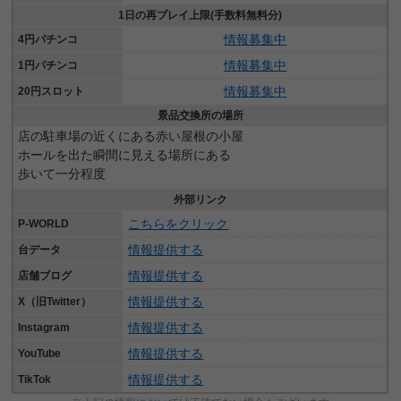
1日の再プレイ上限(手数料無料分)
情報募集中
4円パチンコ
情報募集中
1円パチンコ
情報募集中
20円スロット
景品交換所の場所
店の駐車場の近くにある赤い屋根の小屋
ホールを出た瞬間に見える場所にある
歩いて一分程度
外部リンク
こちらをクリック
P-WORLD
情報提供する
台データ
情報提供する
店舗ブログ
情報提供する
X（旧Twitter）
情報提供する
Instagram
情報提供する
YouTube
情報提供する
TikTok