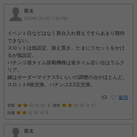
匿名
2022年7月14日 7:50 PM
イベント日などはなく新台入れ替えですらあまり期待
できない。
スロットは低設定、据え置き。たまにリセットをかけ
るが低設定。
パチンコ遊タイム搭載機種は遊タイム近い台はラムク
リア。
鍵はボーダーマイナス5くらいの調整の台がほとんど。
スロット6枚交換、パチンコ3.3玉交換。
返信
営業
2
接客
2
設備
2
匿名