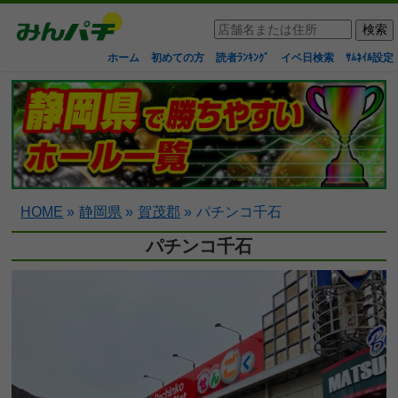
ホーム
初めての方
読者ﾗﾝｷﾝｸﾞ
イベ日検索
ｻﾑﾈｲﾙ設定
HOME
»
静岡県
»
賀茂郡
»
パチンコ千石
パチンコ千石