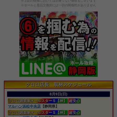
※上記の情報においては正確でない場合もございます
※ホールと景品交換所には一切の関係性がありません
クロロ店長 取材スケジュール
8月9日(日)
クロロ
調査隊オールスターＳ【神】
超安心
マルハン浜松中央店
【静岡県】
クロロ
調査隊オールスターＳ【神】
超安心