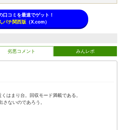
の口コミを最速でゲット！
んパチ関西版
（X.com）
劣悪コメント
みんレポ
0近くはまり台。回収モード満載である。
出さないのであろう。