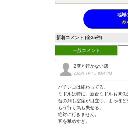
地域
み
新着コメント (全35件)
一般コメント
2度と行かない店
2026年7月7日 8:04 PM
パチンコは終わってる。
ミドルは特に。新台ミドルも90
台の列も空席が目立つ。よっぽど
もう行く気も失せる。
絶対に行きません。
客を舐めすぎ。