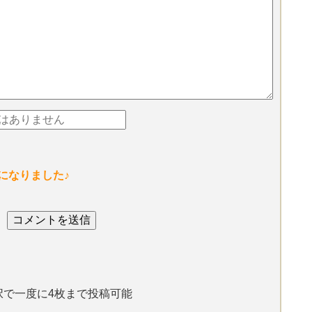
になりました♪
選択で一度に4枚まで投稿可能