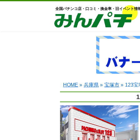
全国パチンコ店・口コミ・換金率・旧イベント情
HOME
»
兵庫県
»
宝塚市
»
123