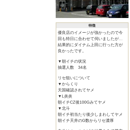
特徴
優良店のイメージが強かったので今
回も特日に合わせて伺いましたが…
結果的にダイナム上田に行った方が
良かったです。
▼朝イチの状況
抽選人数 34名
リセ狙いについて
▼からくり
天国確認されてヤメ
▼L炎炎
朝イチCZ後100Gみてヤメ
▼北斗
朝イチ初当たり後少しまわしてヤメ
朝イチ天井のG数からリセ濃厚