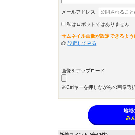
メールアドレス
私はロボットではありません
サムネイル画像が設定できるよう
設定してみる
画像をアップロード
※Ctrlキーを押しながらの画像
地域
み
新着コメント (全42件)