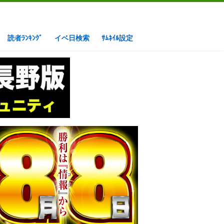
読者ﾗﾝｷﾝｸﾞ
イベ日検索
ｻﾑﾈｲﾙ設定