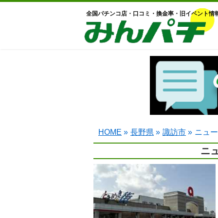
全国パチンコ店・口コミ・換金率・旧イベント情
HOME
»
長野県
»
諏訪市
»
ニュー
ニ