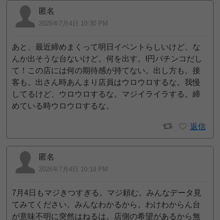
匿名
2026年7月4日 10:30 PM
あと、最近締めまくって明日イベントらしいけど、な
んか出そうな台ないけど。何を出す。I円パチンコだし
て！この店には何の期待感が持てない。出し方も。接
客も。出さん時あんまり店員はウロウロするな。我慢
してるけど、ウロウロするな。マジイライラする。締
めている時ウロウロするな。
返信
匿名
2026年7月4日 10:19 PM
7月4日もマジきつすぎる。マジ頼む。みんなデータ見
てみてください。みんなわかるから。わけわからん台
が意味不明に突然はねるは。店側の希望があるから無