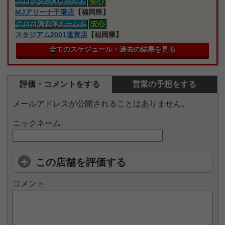
スロッター
✕ワールド
安心
MJアリーナ干隈店
【福岡県】
クロロ
調査隊
チームＳ
安心
スタジアム2001遠賀店
【福岡県】
全てのスケジュール・過去の結果を見る
評価・コメントをする
営業の予想をする
メールアドレスが公開されることはありません。
ニックネーム
この店舗を評価する
コメント