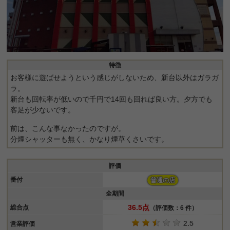
特徴
お客様に遊ばせようという感じがしないため、新台以外はガラガ
ラ。
新台も回転率が低いので千円で14回も回れば良い方。夕方でも
客足が少ないです。
前は、こんな事なかったのですが。
分煙シャッターも無く、かなり煙草くさいです。
評価
番付
普通の店
全期間
36.5点
総合点
（評価数：6 件）
2.5
営業評価