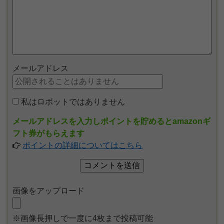
メールアドレス
私はロボットではありません
メールアドレスを入力しポイントを貯めるとamazonギ
フト券がもらえます
ポイントの詳細についてはこちら
画像をアップロード
※画像長押しで一度に4枚まで投稿可能