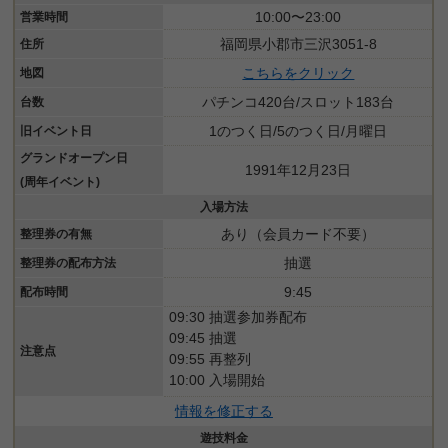
10:00〜23:00
営業時間
福岡県小郡市三沢3051-8
住所
こちらをクリック
地図
パチンコ420台/スロット183台
台数
1のつく日/5のつく日/月曜日
旧イベント日
グランドオープン日
1991年12月23日
(周年イベント)
入場方法
あり（会員カード不要）
整理券の有無
抽選
整理券の配布方法
9:45
配布時間
09:30 抽選参加券配布
09:45 抽選
注意点
09:55 再整列
10:00 入場開始
情報を修正する
遊技料金