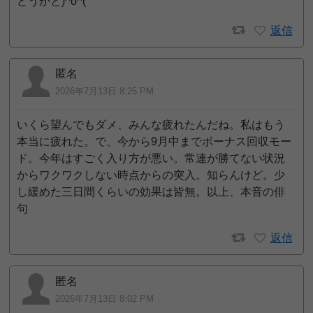
どうかと)^o^(
返信
匿名
2026年7月13日 8:25 PM
いくら望んでもダメ、みんな疲れたんだね。私はもう
本当に疲れた。で、今から9月中までボーナス回収モー
ド。今年はすごく入り方が悪い。常連が勝てない状況
からワクワクしない時点からの突入。知らんけど。少
し緩めた三日間くらいの効果は皆無。以上、本音の俳
句
返信
匿名
2026年7月13日 8:02 PM