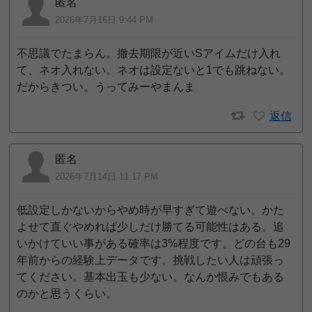
匿名
2026年7月16日 9:44 PM
不思議でたまらん。撤去期限が近いSアイムだけ入れ
て、ネオ入れない。ネオは設定ないと1でも跳ねない。
だからきつい。うってみーやまんま
返信
匿名
2026年7月14日 11:17 PM
低設定しかないからやめ時が早すぎて遊べない。かた
よせて直ぐやめれば少しだけ勝てる可能性はある。追
いかけていい事がある確率は3%程度です。どの台も29
年前からの経験上データです。挑戦したい人は頑張っ
てください。基本出玉も少ない。なんか恨みでもある
のかと思うくらい。