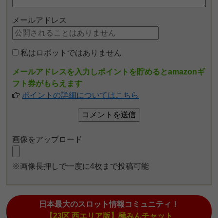
メールアドレス
私はロボットではありません
メールアドレスを入力しポイントを貯めるとamazonギ
フト券がもらえます
ポイントの詳細についてはこちら
画像をアップロード
※画像長押しで一度に4枚まで投稿可能
日本最大のスロット情報コミュニティ！
【23区 西エリア版】極みんチャット