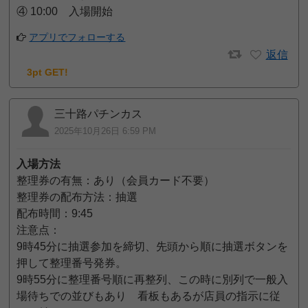
④ 10:00 入場開始
アプリでフォローする
返信
3pt GET!
三十路パチンカス
2025年10月26日 6:59 PM
入場方法
整理券の有無：あり（会員カード不要）
整理券の配布方法：抽選
配布時間：9:45
注意点：
9時45分に抽選参加を締切、先頭から順に抽選ボタンを
押して整理番号発券。
9時55分に整理番号順に再整列、この時に別列で一般入
場待ちでの並びもあり 看板もあるが店員の指示に従