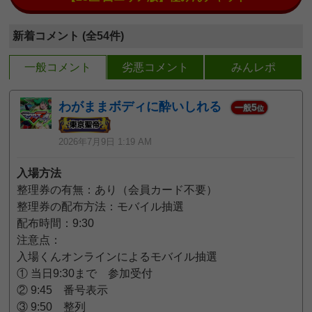
新着コメント (全54件)
一般コメント
劣悪コメント
みんレポ
わがままボディに酔いしれる
5
一般
位
2026年7月9日 1:19 AM
入場方法
整理券の有無：あり（会員カード不要）
整理券の配布方法：モバイル抽選
配布時間：9:30
注意点：
入場くんオンラインによるモバイル抽選
① 当日9:30まで 参加受付
② 9:45 番号表示
③ 9:50 整列