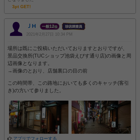
3pt GET!
ＪH
12
一般
位
2021年2月27日 10:34 PM
場所は既にご投稿いただいておりますとおりですが、
景品交換所(TUCショップ池袋えびす通り店)の画像と周
辺画像となります。
→画像のとおり、店舗裏口の目の前
この時間帯、この路地においても多くのキャッチ(客引
き)の方いて参りました。
アプリでフォローする