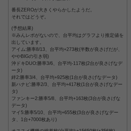
番長ZEROが大きくやらかしたようだ。
それではどうぞ。
(予想結果)
※みんレポがないので、台平均はグラフより推定値を
出しています。
アイム:勝率8/13、台平均+273枚(半数が良さげだが、
ややBIGの引き弱)
沖ドキDUO:勝率3/6、台平均-117枚(2台が良さげなデ
ータ)
絆2:勝率3/4、台平均+925枚(1台が良さげなデータ)
新ハナビ:勝率2/3、台平均+417枚(1台が良さげなデー
タ)
ファンキー2:勝率5/8、台平均+163枚(3台が良さげな
データ)
マイ5:勝率5/10、台平均+655枚(3台が良さげなデー
タ、1台+7000枚あり)
オススメ機種の総差枚(台平均):+15650枚(+356枚)