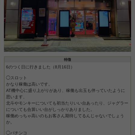
特徴
6のつく日に行きました（8月16日）
◯スロット
かなり稼働は高いです。
AT機中心に盛り上がりがあり、稼働も出玉も伴っていたように
思います、
北斗やモンキーについても初当たりいい台あったり、ジャグラー
についても合算いい台がしっかりありました。
稼働めっちゃ高いのもお客さん期待してるんじゃないでしょう
か。
◯パチンコ