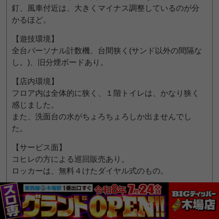
釘、風車付近は、大きくマイナス調整しているのが分
かるほど。
【遊技環境】
全台パーソナル計数機、台間狭く(サンド以外の間隔な
し。)、旧分煙ボードあり。
【店内環境】
フロア内は全体的に狭く、１階トイレは、かなり狭く
感じました。
また、洗面台の水がちょろちょろしか出ませんでし
た。
【サービス面】
コヒレの方による巡回販売あり。
ロッカーは、無料４けたダイヤル式のもの。
【応対】
店員の方のあいさつはしっかりしてました。