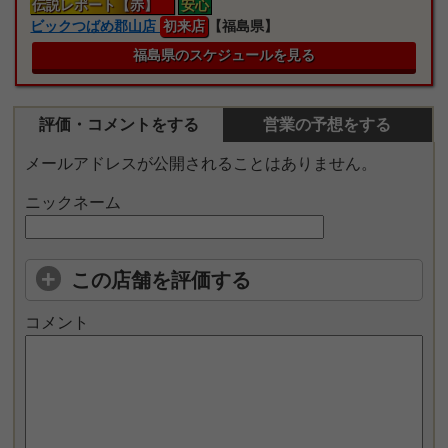
伝説レポート【赤】
安心
ビックつばめ郡山店
初来店
【福島県】
福島県のスケジュールを見る
評価・コメントをする
営業の予想をする
メールアドレスが公開されることはありません。
ニックネーム
この店舗を評価する
コメント