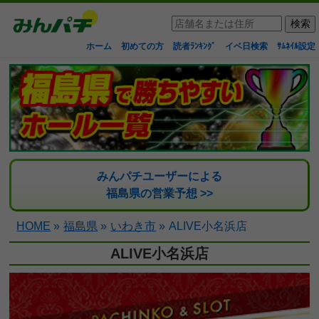
ホーム
初めての方
読者ﾗﾝｷﾝｸﾞ
イベ日検索
ｻﾑﾈｲﾙ設定
みんパチユーザーによる
福島県の営業予想 >>
HOME
»
福島県
»
いわき市
»
ALIVE小名浜店
ALIVE小名浜店