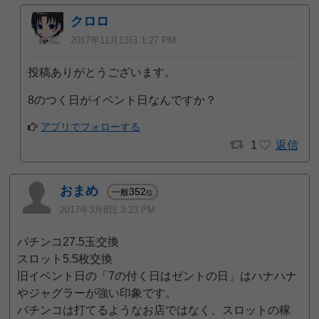
クロロ
2017年11月13日 1:27 PM
投稿ありがとうございます。
8のつく日がイベント日なんですか？
アプリでフォローする
1
返信
おまめ
352
一般
位
2017年3月8日 3:23 PM
パチンコ27.5玉交換
スロット5.5枚交換
旧イベント日の「7の付く日はゼントの日」はハナハナ
やジャグラーが強い印象です。
パチンコは打てるようなお店ではなく、スロットの稼