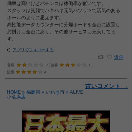
働率は高いけどパチンコは稼働率が低いです。
スタッフは笑顔でハキハキ元気ハツラツで活気のある
ホールのように思えます。
高性能データカウンターに分煙ボードを全台に設置し
肘掛けも全台にあり、その他サービスも充実してま
す。
アプリでフォローする
返信
営業
2
接客
3
設備
4
古いコメント →
HOME
»
福島県
»
いわき市
»
ALIVE
小名浜店