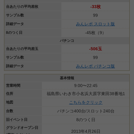
-33枚
台あたりの平均差枚
99
サンプル数
みんレポ スロット版
詳細データ
-45枚（9）
8のつく日
パチンコ
-506玉
台あたりの平均差玉
99
サンプル数
みんレポ パチンコ版
詳細データ
基本情報
9:00〜22:45
営業時間
福島県いわき市小名浜大原字東田38番地1
住所
こちらをクリック
地図
パチンコ400台/スロット240台
台数
8のつく日
旧イベント日
グランドオープン日
2013年4月26日