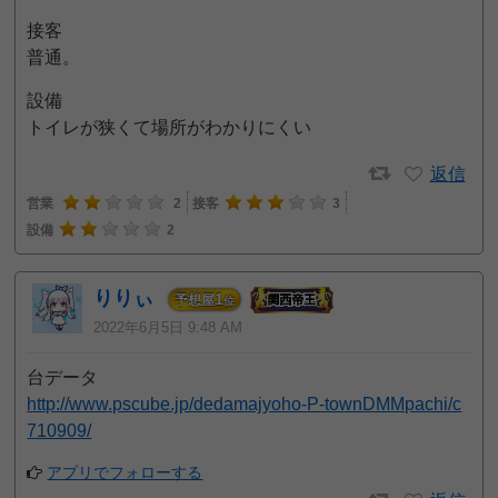
接客
普通。
設備
トイレが狭くて場所がわかりにくい
返信
営業
2
接客
3
設備
2
りりぃ
1
予想屋
位
2022年6月5日 9:48 AM
台データ
http://www.pscube.jp/dedamajyoho-P-townDMMpachi/c
710909/
アプリでフォローする