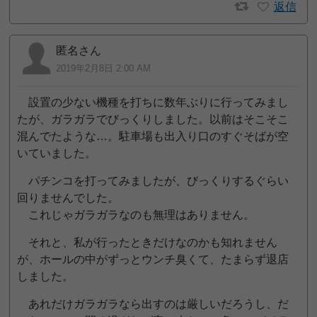
返信
匿名さん
2019年2月8日 2:00 AM
設置の少ない機種を打ちに数年ぶりに行ってみまし
たが、ガラガラでびっくりしました。以前はそこそこ
混んでたような…。駐車場も出入り口のすぐそばが空
いていました。
パチンコを打ってみましたが、びっくりするぐらい
回りませんでした。
これじゃガラガラなのも無理はありません。
それと、私が行ったときだけなのかも知れません
が、ホールの中がずっとウンチ臭くて、たまらず退店
しました。
あれだけガラガラなら出すのは厳しいだろうし、だ