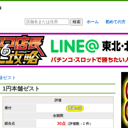
報
ホーム
初めての方
舗ゼスト
1円本舗ゼスト
評価
番付
普通の店
全期間
30点
総合点
（評価数：1 件）