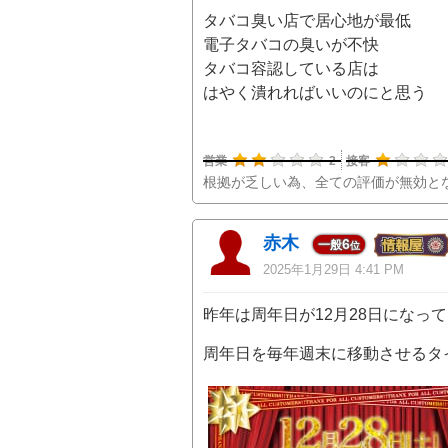
タバコ臭い店で居心地が最低
電子タバコの臭いが不快
タバコ容認している店は
はやく潰れればいいのにと思う
営業
2
接客
根拠が乏しい為、全ての評価が無効と
赤木
6
一般
位
2025年1月29日 4:41 PM
昨年は周年日が12月28日になっ
周年日を毎年週末に移動させるタ