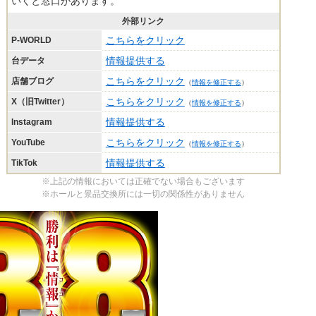
いくと窓口があります。
外部リンク
こちらをクリック
P-WORLD
情報提供する
台データ
こちらをクリック
店舗ブログ
（
情報を修正する
）
こちらをクリック
X（旧Twitter）
（
情報を修正する
）
情報提供する
Instagram
こちらをクリック
YouTube
（
情報を修正する
）
情報提供する
TikTok
※上記の情報においては正確でない場合もございます
※ホールと景品交換所には一切の関係性がありません