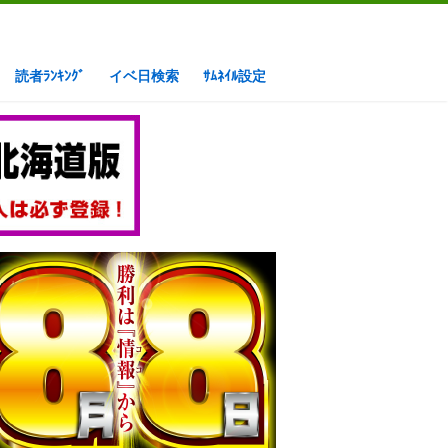
読者ﾗﾝｷﾝｸﾞ
イベ日検索
ｻﾑﾈｲﾙ設定