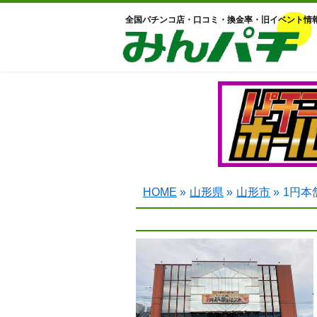
全国パチンコ店・口コミ・換金率・旧イベント情
HOME
»
山形県
»
山形市
»
1円本