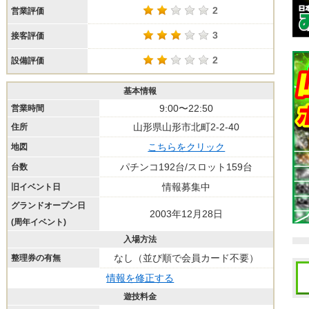
2
営業評価
3
接客評価
2
設備評価
基本情報
9:00〜22:50
営業時間
山形県山形市北町2-2-40
住所
こちらをクリック
地図
パチンコ192台/スロット159台
台数
情報募集中
旧イベント日
グランドオープン日
2003年12月28日
(周年イベント)
入場方法
なし（並び順で会員カード不要）
整理券の有無
情報を修正する
遊技料金