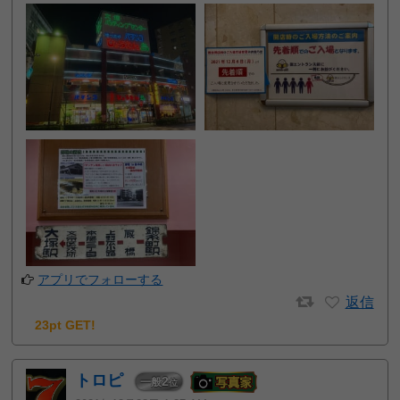
アプリでフォローする
返信
23pt GET!
トロピ
2
一般
位