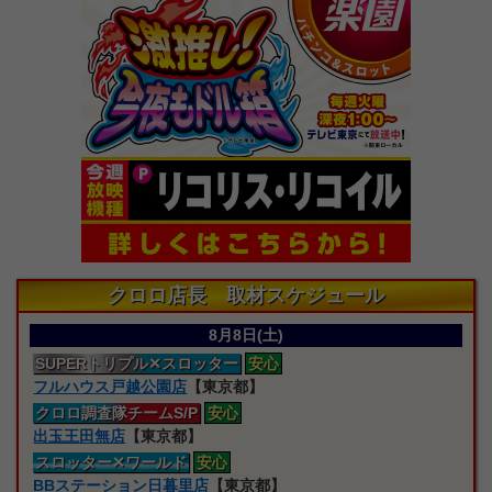
クロロ店長 取材スケジュール
8月8日(土)
SUPERトリプル
✕スロッター
安心
フルハウス戸越公園店
【東京都】
クロロ
調査隊
チームS/P
安心
出玉王田無店
【東京都】
スロッター
✕ワールド
安心
BBステーション日暮里店
【東京都】