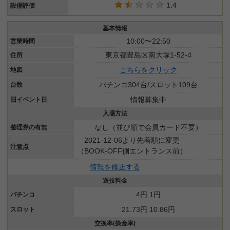
1.4
設備評価
基本情報
10:00〜22:50
営業時間
東京都豊島区南大塚1-52-4
住所
こちらをクリック
地図
パチンコ304台/スロット109台
台数
情報募集中
旧イベント日
入場方法
なし（並び順で会員カード不要）
整理券の有無
2021-12-06より先着順に変更
注意点
（BOOK-OFF側エントランス前）
情報を修正する
遊技料金
4円 1円
パチンコ
21.73円 10.86円
スロット
交換率(換金率)