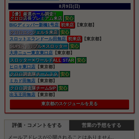
8月9日(日)
【優】厳選ホール調査!!
クロロ店長プレミアム来店
安心
BIGディッパー新橋1号店
初来店
【東京都】
クロロエンジェルＳ来店
安心
スロットエランドール田無店
初来店
【東京都】
SUPERトリプル
✕スロッター
安心
大井ニュー東京東口店
【東京都】
スロッター
✕ワールドALL STAR
安心
ヒロキ東口店
【東京都】
クロロ
調査隊
チーム３９
安心
ミカド田無店
【東京都】
クロロ
調査隊
チームS/P
安心
出玉王田無店
【東京都】
東京都のスケジュールを見る
評価・コメントをする
営業の予想をする
メールアドレスが公開されることはありません。