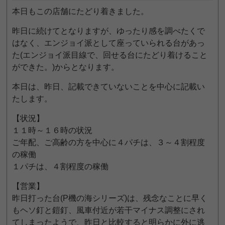
本日もこの店舗にたどり着きました。
昨日に続けてとなりますが、ゆったり感を調べたくで
はなく、エンジョイ派として座っていられる台があっ
た(エンジョイ派目線で、回せる台にたどり着けること
ができた。)からとなります。
本日は、昨日、記載できていないことを中心に記載い
たします。
【状況】
１１時～１６時の状況
ご年配、ご高齢の方を中心に４パチは、３～４割程度
の稼働
１パチは、４割程度の稼働
【営業】
昨日打った台(P機の海シリーズ)は、残念なことに早く
もヘソ釘と鎧釘、風車付近が若干マイナス調整にされ
てしまったようで、昨日と比較すると明らかに外に逃