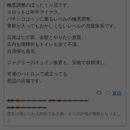
極悪調整のぼったくり店です。
スロットは年中マイナス。
パチンコはヘソに乗るレベルの極悪調整。
警察が入ってもおかしくないレベルの営業体系です。
店員はヒゲ面、金髪とやりたい放題。
店内も喫煙所もトイレも全て不潔。
台清掃も適当。
ジャグラーのキュイン装置も、安物で鼓膜潰し。
常連のパトロンで成立ってる
底辺の店舗です。
返信
営業
1
接客
1
設備
1
悪意が感じられる内容である為、全ての評価が無効となりまし
た