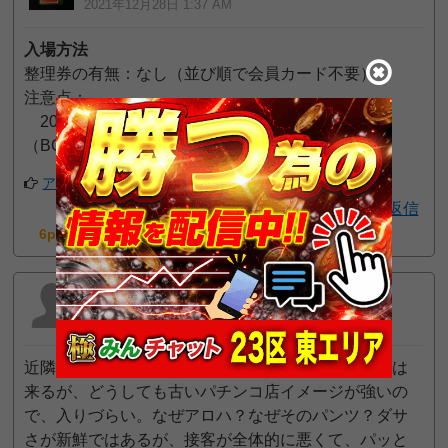
2021年12月28日 1:37 AM
入場方法
整理券の有無：なし（並び順で会員カード不要）
注意点：
2021-12-06より先着順に変更
（BOOK-OFF側エントランス前）
アプリでフォローする
返信
6pt GET!
たくやん
2021年10月5日 11:33 PM
近隣唯一がガイアなので、それほど出さなくても客は
来るが、どうしても古いパチンコ店イメージが強いの
で、入りづらい。なぜアロハ？なぜそのパンツ？ダサ
さが新鮮ではあるが、接客が全体的に悪くて、パッと