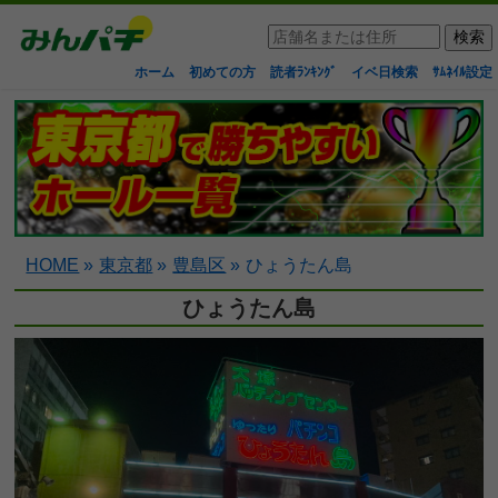
ホーム
初めての方
読者ﾗﾝｷﾝｸﾞ
イベ日検索
ｻﾑﾈｲﾙ設定
HOME
»
東京都
»
豊島区
»
ひょうたん島
ひょうたん島