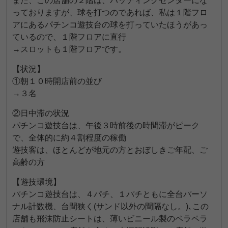
また、この店舗の２階は、バッティングセンターにな
っておりますが、球を打つのであれば、私は１階フロ
アにあるパチンコ遊技台の球を打っていたほうがあっ
ているので、１階フロアに直行
→スロットも１階フロアです。
【状況】
①朝１０時開店前の並び
→３名
②日中滞の状況
パチンコ遊技台は、午後３時前後の時間滞がピーク
で、全体的に約４割程度の稼働
遊技客は、ほとんどが地元の方とおぼしきご年配、ご
高齢の方
【遊技環境】
パチンコ遊技台は、４パチ、１パチともに全台パーソ
ナル計数機、台間狭く(サンド以外の間隔なし。)､この
店舗も飛沫防止シートは、薄いビニール製のペラペラ