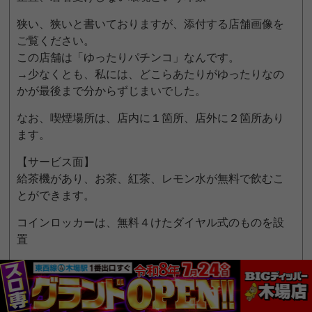
狭い、狭いと書いておりますが、添付する店舗画像を
ご覧ください。
この店舗は「ゆったりパチンコ」なんです。
→少なくとも、私には、どこらあたりがゆったりなの
かが最後まで分からずじまいでした。
なお、喫煙場所は、店内に１箇所、店外に２箇所あり
ます。
【サービス面】
給茶機があり、お茶、紅茶、レモン水が無料で飲むこ
とができます。
コインロッカーは、無料４けたダイヤル式のものを設
置
【応対】
かなりぶっきらぼう。
あいさつなど一切なし。