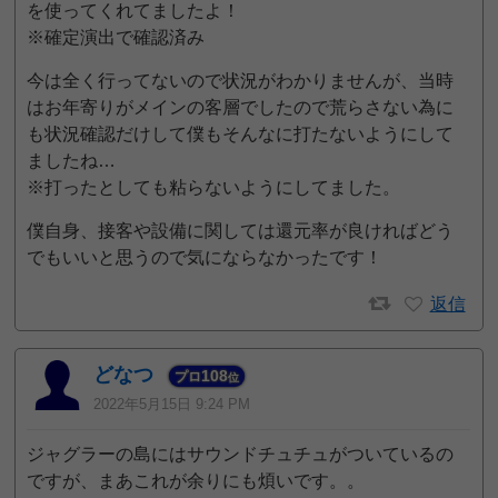
を使ってくれてましたよ！
※確定演出で確認済み
今は全く行ってないので状況がわかりませんが、当時
はお年寄りがメインの客層でしたので荒らさない為に
も状況確認だけして僕もそんなに打たないようにして
ましたね…
※打ったとしても粘らないようにしてました。
僕自身、接客や設備に関しては還元率が良ければどう
でもいいと思うので気にならなかったです！
返信
どなつ
108
プロ
位
2022年5月15日 9:24 PM
ジャグラーの島にはサウンドチュチュがついているの
ですが、まあこれが余りにも煩いです。。