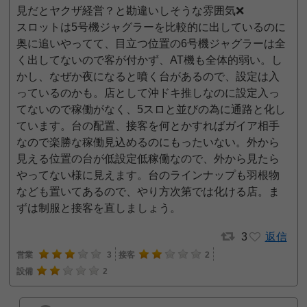
見だとヤクザ経営？と勘違いしそうな雰囲気❌
スロットは5号機ジャグラーを比較的に出しているのに
奥に追いやってて、目立つ位置の6号機ジャグラーは全
く出してないので客が付かず、AT機も全体的弱い。し
かし、なぜか夜になると噴く台があるので、設定は入
っているのかも。店として沖ドキ推しなのに設定入っ
てないので稼働がなく、5スロと並びの為に通路と化し
ています。台の配置、接客を何とかすればガイア相手
なので楽勝な稼働見込めるのにもったいない。外から
見える位置の台が低設定低稼働なので、外から見たら
やってない様に見えます。台のラインナップも羽根物
なども置いてあるので、やり方次第では化ける店。ま
ずは制服と接客を直しましょう。
3
返信
営業
3
接客
2
設備
2