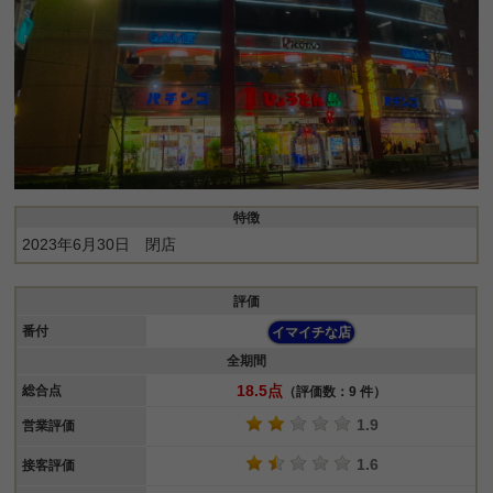
特徴
2023年6月30日 閉店
評価
番付
イマイチな店
全期間
18.5点
総合点
（評価数：9 件）
1.9
営業評価
1.6
接客評価