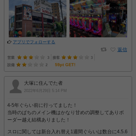
アプリでフォローする
返信
営業
3
接客
3
59pt GET!
設備
2
大塚に住んでた者
2022年6月29日 5:14 PM
4-5年ぐらい前に行ってました！
当時のぱちのメイン機はかなり甘めの調整してありボ
ーダー越え結構ありました！
スロに関しては新台入れ替え1週間ぐらいは数台に4.5.6