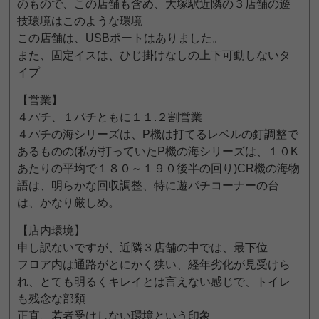
のもので、この店舗も含め、大塚駅近隣の３店舗の遊
技環境はこのような環境
この店舗は、USBポートはありました。
また、固定イスは、ひじ掛けなしの上下可動しないタ
イプ
【営業】
４パチ、１パチともに１１.２割営業
４パチの海シリーズは、P機は打てるレベルの釘調整で
あるものの(私が打っていたP機の海シリーズは、１０K
あたりの平均で１８０～１９０後半の回り)CR機の海物
語は、明らかな回収調整、特に遊パチコーナーの台
は、かなり厳しめ。
【店内環境】
申し訳ないですが、近隣３店舗の中では、最下位
フロア内は通路がとにかく狭い、経年劣化が見受けら
れ、とても明るくキレイとは言えない感じで、トイレ
も残念な部類
正直、若者受けしない環境という印象