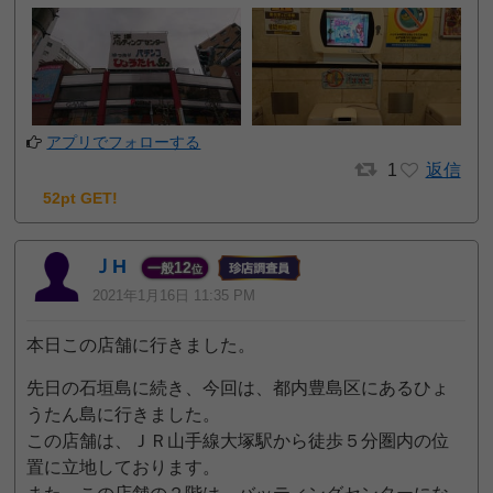
アプリでフォローする
1
返信
52pt GET!
ＪH
12
一般
位
2021年1月16日 11:35 PM
本日この店舗に行きました。
先日の石垣島に続き、今回は、都内豊島区にあるひょ
うたん島に行きました。
この店舗は、ＪＲ山手線大塚駅から徒歩５分圏内の位
置に立地しております。