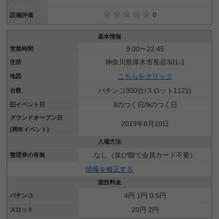
0
設備評価
基本情報
9:00〜22:45
営業時間
神奈川県厚木市長谷301-1
住所
こちらをクリック
地図
パチンコ300台/スロット112台
台数
3のつく日/9のつく日
旧イベント日
グランドオープン日
2019年8月10日
(周年イベント)
入場方法
なし（並び順で会員カード不要）
整理券の有無
情報を修正する
遊技料金
4円 1円 0.5円
パチンコ
20円 2円
スロット