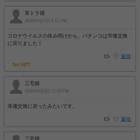
茶トラ猫
2020年6月7日 4:11 PM
コロナウイルスの休み明けから、パチンコは等価交換
に戻りました！
返信
5pt GET!
三毛猫
2020年6月3日 12:53 PM
等価交換に戻ったみたいです。
返信
三毛猫