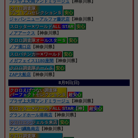
プラザ上大岡アンドミラージュ
【神奈川県】
クロロ
調査隊
プレミアムセレクションＳ
安心
ジャパンニューアルファ藤沢店
【神奈川県】
スロッター
✕ワールドALL STAR
安心
ノアアークス
【神奈川県】
クロロ
調査隊オールスターＳ
安心
ノア溝口店
【神奈川県】
スロパチンカー
✕ワールド
安心
メガフェイス1180座間
【神奈川県】
クロロ
調査隊
チームＳ
安心
ZAP大船店
【神奈川県】
8月9日(日)
クロロえげつない
調査隊
パーフェクトセレクションＳ
超安心
プラザ上大岡アンドミラージュ
【神奈川県】
スロッター
✕ワールドALL STAR【神】
超安心
グランドホール港南店
【神奈川県】
クロロエンジェルＳ来店
安心
アビバ綱島南店
【神奈川県】
クロロ
調査隊