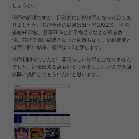
しょうか。
今回の評価ですが、部分的には好結果となった台もあ
りましたが、並び全体の結果は出玉率109.2％、平均
差枚+802枚、勝率78%と若干物足りなさが残る数
値。並びで強い結果となった箇所もなく、公約達成と
は言い難い結果。総評は☆2と致します。
今回初開催でしたが、素晴らしい結果とはなりません
でした。評価出来る点もいくつかありましたので次回
以降に挽回してもらいたいと思います。