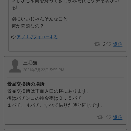
＞しかも水筒を持ってきて飲み物代もケチる客がい
る!
別にいいじゃんそんなこと。
何か問題なの？
アプリでフォローする
2
返信
三毛猫
2021年7月22日 5:55 PM
景品交換所の場所
景品交換所は正面入口の横にあります。
後はパチンコの換金率は０．５パチ
１パチ、４パチ、すべて借りた時と同じです。
返信