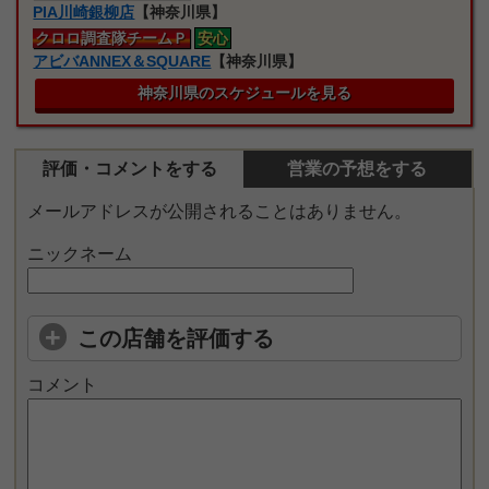
PIA川崎銀柳店
【神奈川県】
クロロ
調査隊
チームＰ
安心
アビバANNEX＆SQUARE
【神奈川県】
神奈川県のスケジュールを見る
評価・コメントをする
営業の予想をする
メールアドレスが公開されることはありません。
ニックネーム
この店舗を評価する
コメント