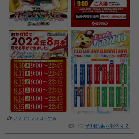
アプリでフォローする
予想結果を報告する