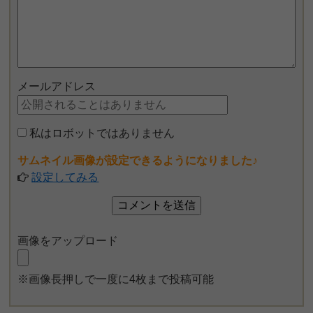
メールアドレス
私はロボットではありません
サムネイル画像が設定できるようになりました♪
設定してみる
画像をアップロード
※画像長押しで一度に4枚まで投稿可能