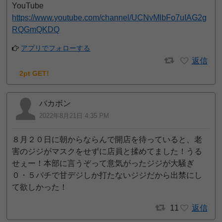
YouTube
https://www.youtube.com/channel/UCNvMlbFo7uIAG2g
RQGmQKDQ
アプリでフォローする
返信
2pt GET!
バカボン
2022年8月21日 4:35 PM
８月２０日に朝からならんで開店を待っていると、老
害のジジがマスクをせずに店員と揉めてました！うる
せぇー！本部に言うぞって意気がったジジが大騒ぎ
０・５パチで甘デジしか打たないジジだから出禁にし
て欲しかった！
11
返信