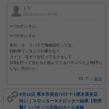
トラ
2022年8月21日 4:40 PM
>バカボン さん
>バカボン さん
多分、０・５パチで海物語打ってる、
自転車でくるジジの事かな？
コイツ、甘デジを打ってるクセして
319を打って当たると睨んでくるバカジジだよ❗️相手に
しない方がいい。
7
返信
8月10日 厚木市長谷ﾌｧﾐﾘｰﾏｰﾄ厚木長谷店
向い｜スロッター✕スロッター結果【初突
撃】 | パチンコ店長のホール攻略