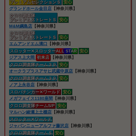
プレミアムセレクションＳ
安心
グランドホール金目店
【神奈川県】
クロロ
調査隊
プレミアムストレートＳ
安心
M&M綱島店
【神奈川県】
クロロ
調査隊
プレミアムストレートＳ
安心
エムアンドエム溝口
【神奈川県】
スロッター
✕スロッターALL STAR
安心
ジアス上大岡
初来店
【神奈川県】
クロロ
調査隊
チーム３９
安心
オークラプラスアサヒ武蔵中原店
【神奈川県】
クロロ
調査隊
チーム３９
安心
ノア上永谷店
【神奈川県】
スロパチンカー
✕ワールド
安心
メガフェイス1180座間
【神奈川県】
クロロ
調査隊
チームS/P
安心
マルハン綾瀬上土棚店
【神奈川県】
スロッター
✕ワールド
ジャパンニューアルファ藤沢店
【神奈川県】
クロロ
調査隊
チームＳ
安心