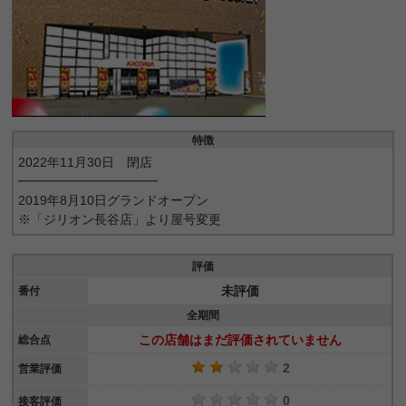
特徴
2022年11月30日 閉店
━━━━━━━━━━━
2019年8月10日グランドオープン
※「ジリオン長谷店」より屋号変更
評価
未評価
番付
全期間
この店舗はまだ評価されていません
総合点
2
営業評価
0
接客評価