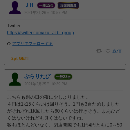
ＪH
12
一般
位
2021年2月26日 10:57 PM
Twitter
https://twitter.com/izu_acb_group
アプリでフォローする
返信
2pt GET!
ぶらりたび
23
一般
位
2021年2月25日 10:39 PM
こちらも別の日の夜に少しよりました。
４円は1k15くらいは回りそう。1円も3台ためしました
がそれぞれ1K回したら60くらいは行きそう。まあひど
くはないけれども良くはないですね。
客もほとんどいなく、閉店間際でも1円4円ともに0～50