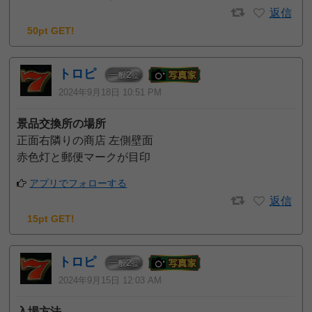
返信
50pt GET!
トロピ
2
一般
位
2024年9月18日 10:51 PM
景品交換所の場所
正面右隣りの商店 左側壁面
赤色灯と郵便マークが目印
アプリでフォローする
返信
15pt GET!
トロピ
2
一般
位
2024年9月15日 12:03 AM
入場方法