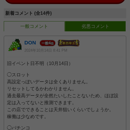
新着コメント (全14件)
一般コメント
劣悪コメント
DON
4
一般
位
2024年10月14日 8:41 PM
旧イベント日不明（10月14日）
◯スロット
高設定っぽいデータは全くありません。
リセットしてるかわかりません。
過去最高データが全然たいしたことないため、ほぼ設
定は入ってないと推測できます。
この店でできることは天井狙いくらいでしょうか。
稼働は少なめです。
◯パチンコ