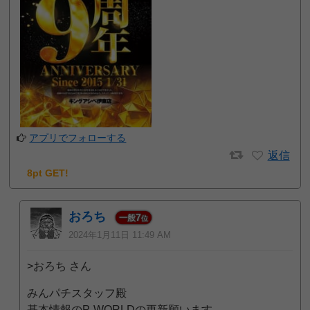
アプリでフォローする
返信
8pt GET!
おろち
7
一般
位
2024年1月11日 11:49 AM
>おろち さん
みんパチスタッフ殿
基本情報のP-WORLDの更新願います