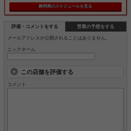
静岡県のスケジュールを見る
評価・コメントをする
営業の予想をする
メールアドレスが公開されることはありません。
ニックネーム
この店舗を評価する
コメント