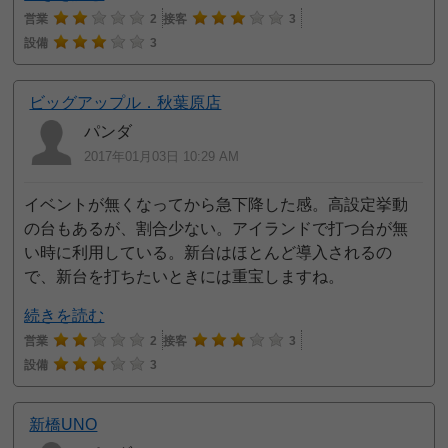
営業
2
接客
3
設備
3
ビッグアップル．秋葉原店
パンダ
2017年01月03日 10:29 AM
イベントが無くなってから急下降した感。高設定挙動
の台もあるが、割合少ない。アイランドで打つ台が無
い時に利用している。新台はほとんど導入されるの
で、新台を打ちたいときには重宝しますね。
続きを読む
営業
2
接客
3
設備
3
新橋UNO