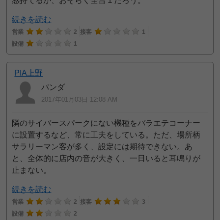
感持てるが、おそらく全台１だろう。
続きを読む
営業
2
接客
1
設備
1
PIA上野
パンダ
2017年01月03日 12:08 AM
隣のサイバースパークにない機種をバラエテコーナー
に設置するなど、常に工夫をしている。ただ、場所柄
サラリーマン客が多く、設定には期待できない。あ
と、全体的に店内の音が大きく、一日いると耳鳴りが
止まない。
続きを読む
営業
2
接客
3
設備
2