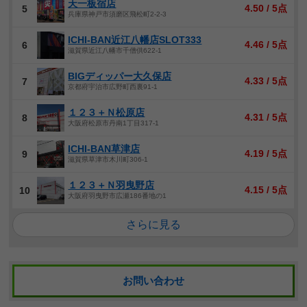
天一板宿店
4.50 / 5点
5
兵庫県神戸市須磨区飛松町2-2-3
ICHI-BAN近江八幡店SLOT333
4.46 / 5点
6
滋賀県近江八幡市千僧供622-1
BIGディッパー大久保店
4.33 / 5点
7
京都府宇治市広野町西裏91-1
１２３＋Ｎ松原店
4.31 / 5点
8
大阪府松原市丹南1丁目317-1
ICHI-BAN草津店
4.19 / 5点
9
滋賀県草津市木川町306-1
１２３＋Ｎ羽曳野店
4.15 / 5点
10
大阪府羽曳野市広瀬186番地の1
さらに見る
お問い合わせ