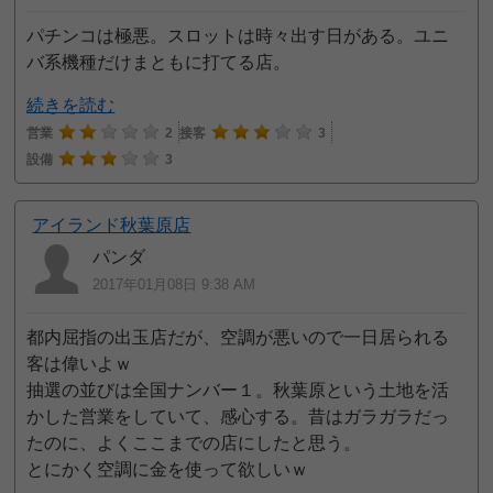
パチンコは極悪。スロットは時々出す日がある。ユニ
バ系機種だけまともに打てる店。
続きを読む
営業
2
接客
3
設備
3
アイランド秋葉原店
パンダ
2017年01月08日 9:38 AM
都内屈指の出玉店だが、空調が悪いので一日居られる
客は偉いよｗ
抽選の並びは全国ナンバー１。秋葉原という土地を活
かした営業をしていて、感心する。昔はガラガラだっ
たのに、よくここまでの店にしたと思う。
とにかく空調に金を使って欲しいｗ