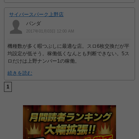
サイバースパーク上野店
パンダ
2017年01月03日 12:00 AM
機種数が多く暇つぶしに最適な店。スロ6枚交換だが平
均設定が低そう。稼働低くなんとも判断できない。5ス
ロだけは上野ナンバー1の稼働。
続きを読む
1