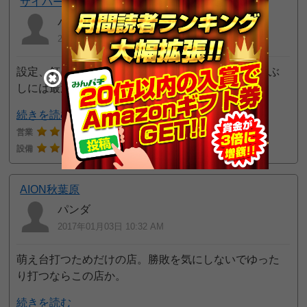
サイバーパチンコ秋葉原昭和通り口店
パンダ
2017年01月03日 10:33 AM
設定、釘には期待できないが、古い機種もあり暇つぶ
しには最適。
続きを読む
営業
2
接客
3
設備
4
AION秋葉原
パンダ
2017年01月03日 10:32 AM
萌え台打つためだけの店。勝敗を気にしないでゆった
り打つならこの店か。
続きを読む