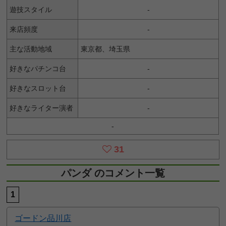
遊技スタイル
-
来店頻度
-
主な活動地域
東京都、埼玉県
好きなパチンコ台
-
好きなスロット台
-
好きなライター演者
-
-
31
パンダ のコメント一覧
1
ゴードン品川店