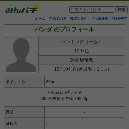
ホーム
初めての方
読者ﾗﾝｷﾝｸﾞ
イベ日検索
ｻﾑﾈｲﾙ設定
パンダ のプロフィール
ランキング（一般）
1297位
評価店舗数
15 / 10410 (達成率：0.1％)
ポイント数
80pt
※Amazonギフト券
5000円獲得まで残り4920pt
職業
-
SNS等
-