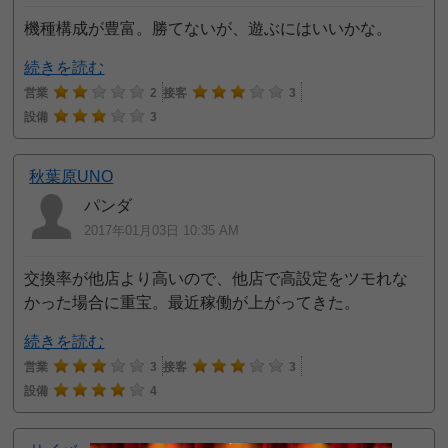
機種構成が豊富。勝てないが、遊ぶにはいいかな。
続きを読む
営業
2
接客
3
設備
3
秋葉原UNO
パンダ
2017年01月03日 10:35 AM
交換率が他店より高いので、他店で高設定をツモれな
かった場合に重宝。最近稼働が上がってきた。
続きを読む
営業
3
接客
3
設備
4