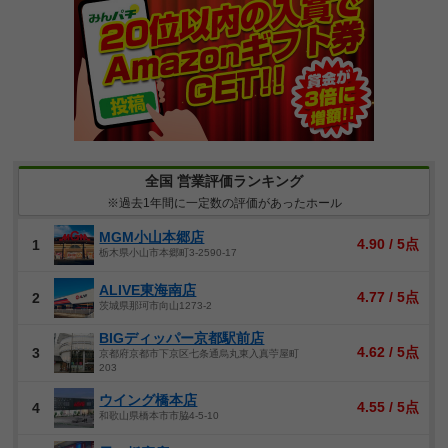
全国 営業評価ランキング
※過去1年間に一定数の評価があったホール
MGM小山本郷店
4.90 / 5点
1
栃木県小山市本郷町3-2590-17
ALIVE東海南店
4.77 / 5点
2
茨城県那珂市向山1273-2
BIGディッパー京都駅前店
4.62 / 5点
3
京都府京都市下京区七条通烏丸東入真苧屋町
203
ウイング橋本店
4.55 / 5点
4
和歌山県橋本市市脇4-5-10