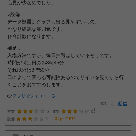
店員が少なめでした、
○設備
データ機器はグラフも出る見やすいもの。
かなり綺麗な雰囲気です。
各台計数になります。
補足…
入場方法ですが、毎日抽選はしているそうです。
時間が特定日のみ8時45分
それ以外は8時50分
日によって変わる可能性あるのでサイトを見てから行
くことをおすすめします。
アプリでフォローする
返信
営業
3
接客
3
32pt GET!
設備
3