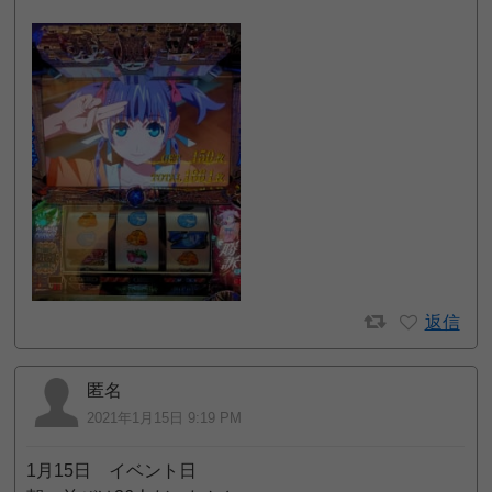
返信
匿名
2021年1月15日 9:19 PM
1月15日 イベント日