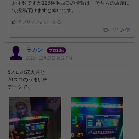
お手数ですが123横浜西口の情報は、そちらの店舗に
て投稿頂けますと幸いです。
アプリでフォローする
返信
ラカン
13
プロ
位
2021年12月27日 9:32 PM
5スロの花火通と
20スロのうまい棒
データです