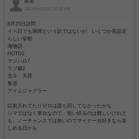
匿名
2021年8月26日 10:35 AM
8月25日訪問
イベ日でも満席という訳ではないが、いくつか高設定
らしい挙動
海物語
HOTD2
マジハロ7
ラブ嬢2
北斗 天昇
叛逆
アイムジャグラー
以前入れてたリゼロは誰も回してなかったかな
シマではなく単台なので、狙い絞るのは難しいけれど
も、ノーチャンスでは無いのでマイナー台好きなら楽
しめる日かも