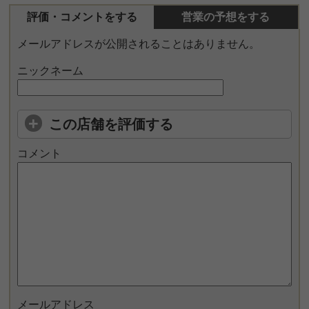
評価・コメントをする
営業の予想をする
メールアドレスが公開されることはありません。
ニックネーム
この店舗を評価する
コメント
メールアドレス