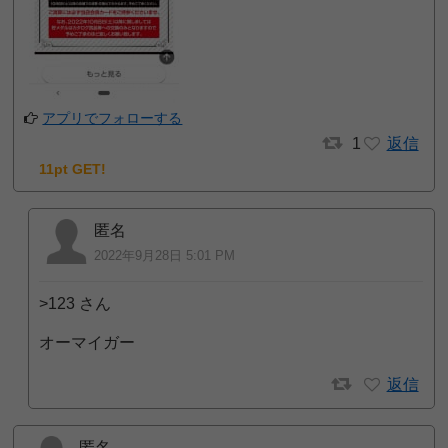
アプリでフォローする
1
返信
11pt GET!
匿名
2022年9月28日 5:01 PM
>123 さん
オーマイガー
返信
匿名