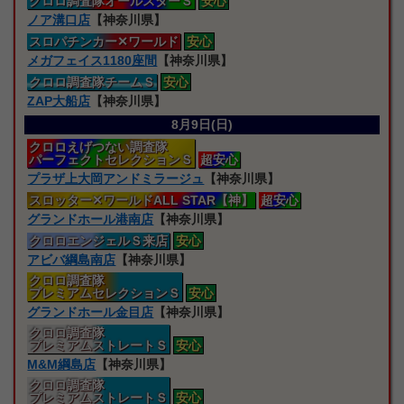
クロロ
調査隊オールスターＳ
安心
ノア溝口店
【神奈川県】
スロパチンカー
✕ワールド
安心
メガフェイス1180座間
【神奈川県】
クロロ
調査隊
チームＳ
安心
ZAP大船店
【神奈川県】
8月9日(日)
クロロえげつない
調査隊
パーフェクトセレクションＳ
超安心
プラザ上大岡アンドミラージュ
【神奈川県】
スロッター
✕ワールドALL STAR【神】
超安心
グランドホール港南店
【神奈川県】
クロロエンジェルＳ来店
安心
アビバ綱島南店
【神奈川県】
クロロ
調査隊
プレミアムセレクションＳ
安心
グランドホール金目店
【神奈川県】
クロロ
調査隊
プレミアムストレートＳ
安心
M&M綱島店
【神奈川県】
クロロ
調査隊
プレミアムストレートＳ
安心