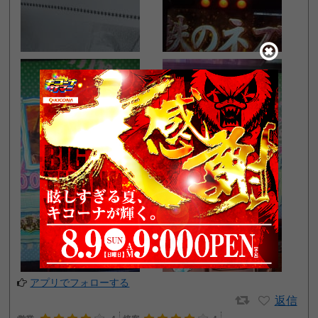
アプリでフォローする
返信