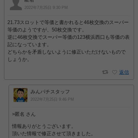
2022年7月25日 9:30 PM
21.73スロットで等価と書かれると46枚交換のスーパー
等価のようですが、50枚交換です。
逆に46枚交換でスーパー等価の123横浜西口も等価の表
記になっています。
どちらかを矛盾しないように修正いただけないもので
しょうか。
返信
みんパチスタッフ
2022年7月25日 9:46 PM
>匿名 さん
情報ありがとうございます。
頂いた情報で修正させて頂きました。