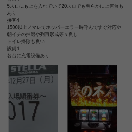
5スロにも上を入れていて20スロでも明らかに上何台も
あり
接客4
1500以上ノマレてホッパーエラー時呼んですぐ対応や
朝イチの抽選や列再形成等々良し
トイレ掃除も良い
設備4
各台に充電設備あり