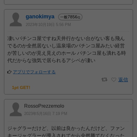
ganokimya
7856
一般
位
2023年10月19日 5:56 PM
凄いパチンコ屋ですね天井行かない台がない客も飛ん
でるのか全然居ないし温泉場のパチンコ屋みたい経営
が苦しいのが見え見えのホール パチンコ屋も潰れる時
代だからな強気で居られるアシベが凄い
アプリでフォローする
返信
1pt GET!
RossoPrezzemolo
2023年5月16日 7:19 PM
ジャグラーだけど、以前は良かったんだけど、ファン
キージャグラーが導入されてから全然勝てなくなった