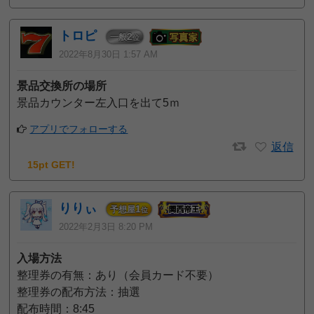
トロピ
2
一般
位
2022年8月30日 1:57 AM
景品交換所の場所
景品カウンター左入口を出て5ｍ
アプリでフォローする
返信
15pt GET!
りりぃ
1
予想屋
位
2022年2月3日 8:20 PM
入場方法
整理券の有無：あり（会員カード不要）
整理券の配布方法：抽選
配布時間：8:45