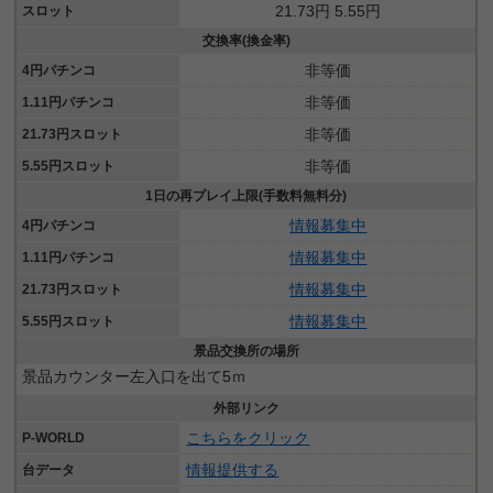
21.73円 5.55円
スロット
交換率(換金率)
非等価
4円パチンコ
非等価
1.11円パチンコ
非等価
21.73円スロット
非等価
5.55円スロット
1日の再プレイ上限(手数料無料分)
情報募集中
4円パチンコ
情報募集中
1.11円パチンコ
情報募集中
21.73円スロット
情報募集中
5.55円スロット
景品交換所の場所
景品カウンター左入口を出て5ｍ
外部リンク
こちらをクリック
P-WORLD
情報提供する
台データ