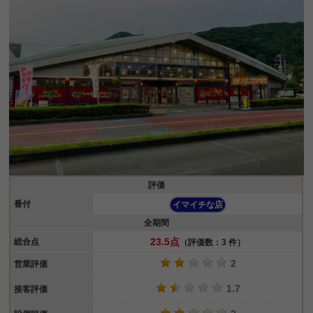
評価
番付
イマイチな店
全期間
23.5点
総合点
（評価数：3 件）
2
営業評価
1.7
接客評価