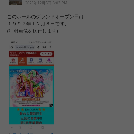
2023年12月5日 3:03 PM
このホールのグランドオープン日は
１９９７年１２月８日です｡
(証明画像を送付します)