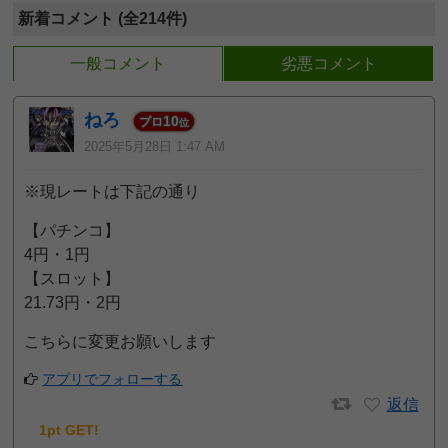
新着コメント (全214件)
一般コメント
劣悪コメント
ねろ
10
プロ
位
2025年5月28日 1:47 AM
※現レートは下記の通り
【パチンコ】
4円・1円
【スロット】
21.73円・2円
こちらに変更お願いします
アプリでフォローする
返信
1pt GET!