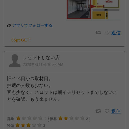
アプリでフォローする
返信
35pt GET!
リセットしない店
2023年8月1日 10:56 AM
旧イベ日かつ取材日。
抽選の人数も少ない。
客も少なく、スロットは朝イチリセットまでしないこ
とを確認。もう来ません。
返信
営業
1
接客
2
設備
3