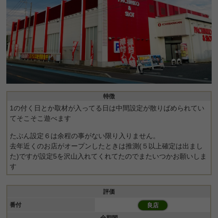
特徴
1の付く日とか取材が入ってる日は中間設定が散りばめられてい
てそこそこ遊べます
たぶん設定６は余程の事がない限り入りません。
去年近くのお店がオープンしたときは推測(５以上確定は出まし
た)ですが設定5を沢山入れてくれてたのでまたいつかお願いしま
す
評価
番付
良店
全期間