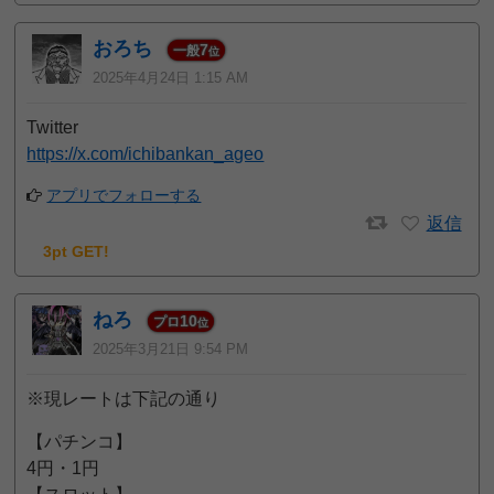
おろち
7
一般
位
2025年4月24日 1:15 AM
Twitter
https://x.com/ichibankan_ageo
アプリでフォローする
返信
3pt GET!
ねろ
10
プロ
位
2025年3月21日 9:54 PM
※現レートは下記の通り
【パチンコ】
4円・1円