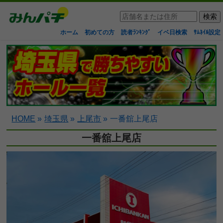
ホーム
初めての方
読者ﾗﾝｷﾝｸﾞ
イベ日検索
ｻﾑﾈｲﾙ設定
HOME
»
埼玉県
»
上尾市
»
一番舘上尾店
一番舘上尾店