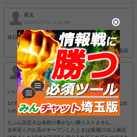
匿名
2023年6月17日 11:48 AM
休日でこの少なさはヤバいだろ笑
返信
チキチキ
1339
一般
位
2023年4月29日 11:36 PM
いいお店だと思います。
1の付く日とか取材が入ってる日は中間設定が散りばめ
られていてそこそこ遊べますよ☺️
たぶん設定６は余程の事がない限り入りません。
去年近くのお店がオープンしたときは推測(５以上確定