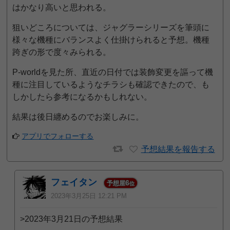
はかなり高いと思われる。
狙いどころについては、ジャグラーシリーズを筆頭に
様々な機種にバランスよく仕掛けられると予想。機種
跨ぎの形で度々みられる。
P-worldを見た所、直近の日付では装飾変更を謳って機
種に注目しているようなチラシも確認できたので、も
しかしたら参考になるかもしれない。
結果は後日纏めるのでお楽しみに。
アプリでフォローする
予想結果を報告する
フェイタン
6
予想屋
位
2023年3月25日 12:21 PM
>2023年3月21日の予想結果