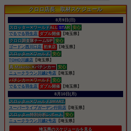
クロロ店長 取材スケジュール
8月9日(日)
スロッター
✕ワールドALL STAR
安心
でるでる羽生店
ダブル開催
【埼玉県】
クロロ
調査隊
チームS/P
安心
ゴードン西川口店
初来店
【埼玉県】
スロッター
✕ワールド
安心
TOHO川越店
【埼玉県】
真-Makoto-
✕パチンカー
安心
ニュークラウン川越2号店
【埼玉県】
パチンカー
✕ワールド
安心
でるでる羽生店
ダブル開催
【埼玉県】
8月10日(月)
スロッター
✕ワールドSMART
スーパーライブガーデン行田店
【埼玉県】
スロッター特別分析レポート
安心
ニュークラウン川越2号店
【埼玉県】
埼玉県のスケジュールを見る