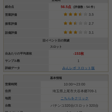
56.5点
総合点
（評価数：54 件）
3.5
営業評価
2.7
接客評価
3.1
設備評価
旧イベント日の実績
スロット
-153枚
台あたりの平均差枚
1
サンプル数
みんレポ スロット版
詳細データ
基本情報
10:00〜23:00
営業時間
埼玉県上尾市大谷本郷709-1
住所
こちらをクリック
地図
パチンコ320台/スロット320台
台数