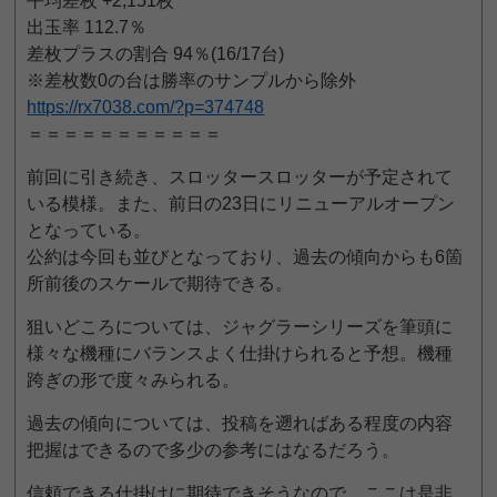
平均差枚 +2,151枚
出玉率 112.7％
差枚プラスの割合 94％(16/17台)
※差枚数0の台は勝率のサンプルから除外
https://rx7038.com/?p=374748
＝＝＝＝＝＝＝＝＝＝＝
前回に引き続き、スロッタースロッターが予定されて
いる模様。また、前日の23日にリニューアルオープン
となっている。
公約は今回も並びとなっており、過去の傾向からも6箇
所前後のスケールで期待できる。
狙いどころについては、ジャグラーシリーズを筆頭に
様々な機種にバランスよく仕掛けられると予想。機種
跨ぎの形で度々みられる。
過去の傾向については、投稿を遡ればある程度の内容
把握はできるので多少の参考にはなるだろう。
信頼できる仕掛けに期待できそうなので、ここは是非