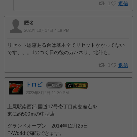
1
返信
匿名
2023年10月17日 4:19 PM
リセット恩恵ある台は基本全てリセットかかってない
です、、。1のつく日の後のカバネリ、北斗も。
1
返信
トロピ
2
一般
位
2023年8月2日 11:30 PM
上尾駅南西部 国道17号壱丁目南交差点を
東に約500ｍの中型店
グランドオープン 2014年12月25日
P-Worldで確認できます。