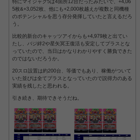
特にマイジャグ5は4箇所12台だったみたいで、+4,06
5枚&+3,052枚、他にも+2,000枚越えが複数と同機種
のポテンシャルを思う存分発揮していたと言えるだろ
う。
比較的新台のキャッツアイからも+4,979枚と出てい
たし、バジ絆2や星矢冥王復活も安定してプラスとな
っていたので、当日はかなりわかりやすく勝負できた
のではないだろうか。
20スロ設置は約200台、等価でもあり、稼働がついて
いた並びは全てプラスとなっていたので説得力のある
実績を残したと思われる。
引き続き、期待できそうだね。