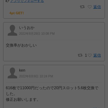
アプリでフォローする
返信
4pt GET!
いうおか
2022年8月29日 10:08 PM
交換率がおかしい
1
返信
ken
2022年8月9日 10:24 PM
616枚で11000円だったので20円スロット5.6枚交換で
した。
修正お願いします。