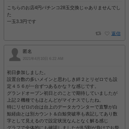
こちらのお店4円パチンコ28玉交換じゃありませんでし
た
一玉3.3円です
返信
匿名
2021年4月10日 6:22 AM
初日参加しました。
設置台数の多いメインと思わしき絆２とリゼロでも設
定４５６が一台ずつあるかな？な感じです。
グランドオープン初日とのことで期待していましたが
上記２機種でもほとんどがマイナスでしたね。
特にリゼロの台は台上のデータカウンターで直撃が白
鯨経由とは別カウント＆白鯨突破率も表記してあり数
字として見えるので設定状況なんとなく解る感じ
グラフで全体的にも確認しましたが8.5割が負けでお祭