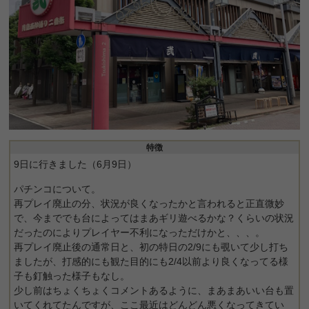
特徴
9日に行きました（6月9日）
パチンコについて。
再プレイ廃止の分、状況が良くなったかと言われると正直微妙
で、今まででも台によってはまあギリ遊べるかな？くらいの状況
だったのによりプレイヤー不利になっただけかと、、、。
再プレイ廃止後の通常日と、初の特日の2/9にも覗いて少し打ち
ましたが、打感的にも観た目的にも2/4以前より良くなってる様
子も釘触った様子もなし。
少し前はちょくちょくコメントあるように、まあまあいい台も置
いてくれてたんですが、ここ最近はどんどん悪くなってきてい