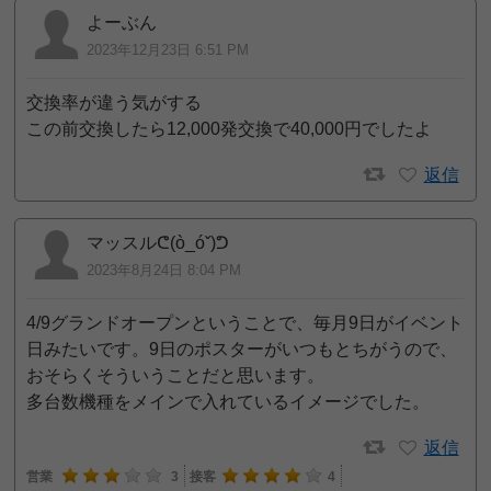
よーぶん
2023年12月23日 6:51 PM
交換率が違う気がする
この前交換したら12,000発交換で40,000円でしたよ
返信
マッスルᕦ(ò_óˇ)ᕤ
2023年8月24日 8:04 PM
4/9グランドオープンということで、毎月9日がイベント
日みたいです。9日のポスターがいつもとちがうので、
おそらくそういうことだと思います。
多台数機種をメインで入れているイメージでした。
返信
営業
3
接客
4