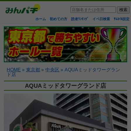
ホーム
初めての方
読者ﾗﾝｷﾝｸﾞ
イベ日検索
ｻﾑﾈｲﾙ設定
HOME
»
東京都
»
中央区
»
AQUAミッドタワーグラン
ド店
AQUAミッドタワーグランド店