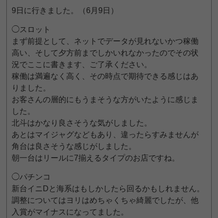
9日に行きました。（6月9日）
◯スロット
まず前提として、ネットでデータが見れないかつ稼働
高い、そして夕方前までしかいれなかったのでその状
況でここに書きます、ご了承ください。
稼働は満遍なく高く、その時点で期待できる感じはあ
りました。
お客さんの層的にもうまそうな方がいたように感じま
した。
北斗はかなり良さそうな気がしました。
あとはマイジャグなどもあり、違ったらすみませんが
角台は良さそうな感じがしました。
朝一台はリールに7揃えるタイプのお店ですね。
◯パチンコ
新台イニDと海系はもしかしたら回るかもしれません。
調整についてはヨリはめちゃくちゃ綺麗でしたが、他
入賞がマイナスになってました。