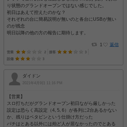
り状態のグランドオープンではない感じでした。
初日はあえて控えたのかな？
それぞれの台に簡易説明が無いのと各台にUSBが無い
のが残念
明日以降の他の方の報告に期待します。
1
返信
営業
2
接客
3
設備
3
ダイドン
2021年4月9日 11:16 PM
【営業】
スロ打ちだがグランドオープン初日ながら厳しかった
設定は恐らく高設定（4, 5, 6）が各列に2台あるかない
か、残りはベタピンという仕掛け方だった
パチはとある以外には殆ど人が居なかったのでとある