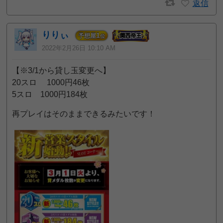
返信
りりぃ
1
予想屋
位
2022年2月26日 10:10 AM
【※3/1から貸し玉変更へ】
20スロ 1000円46枚
5スロ 1000円184枚
再プレイはそのままできるみたいです！