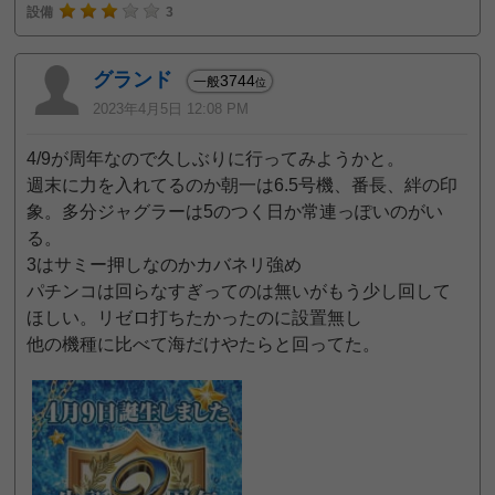
設備
3
グランド
3744
一般
位
2023年4月5日 12:08 PM
4/9が周年なので久しぶりに行ってみようかと。
週末に力を入れてるのか朝一は6.5号機、番長、絆の印
象。多分ジャグラーは5のつく日か常連っぽいのがい
る。
3はサミー押しなのかカバネリ強め
パチンコは回らなすぎってのは無いがもう少し回して
ほしい。リゼロ打ちたかったのに設置無し
他の機種に比べて海だけやたらと回ってた。