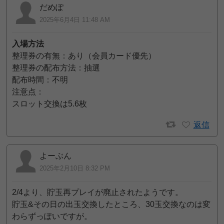
だめぽ
2025年6月4日 11:48 AM
入場方法
整理券の有無：あり（会員カード優先）
整理券の配布方法：抽選
配布時間：不明
注意点：
スロット交換は5.6枚
返信
よーぶん
2025年2月10日 8:32 PM
2/4より、貯玉再プレイが廃止されたようです。
貯玉&その日の出玉交換したところ、30玉交換なのは変
わらずっぽいですが。