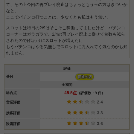
て、その上今回の再プレイ廃止はちょっともう玉の方はきついか
なと。
ここでパチンコ打つことは、少なくとも私はもう無い。
スロットは特日の2/9はそこそこ稼働してましたけど、パチンコ
コーナーはガラガラで、2/4の再プレイ廃止に併せて台数も減ら
されたので(代わりにスロットが増えた)、
もうパチンコはやる気無しでスロットに力入れてく気なのかも知
れません。
評価
番付
普通の店
全期間
45.5点
総合点
（評価数：9 件）
2.4
営業評価
3.3
接客評価
3.6
設備評価