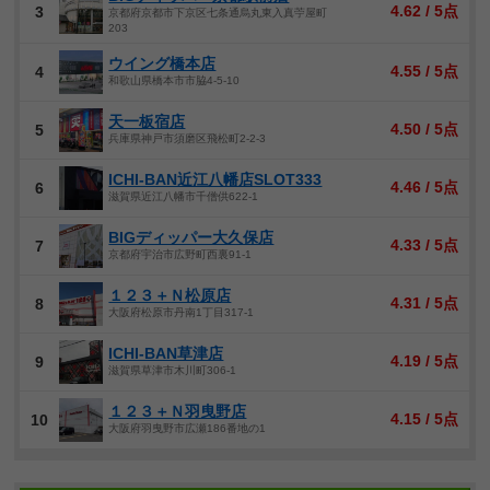
4.62 / 5点
3
京都府京都市下京区七条通烏丸東入真苧屋町
203
ウイング橋本店
4.55 / 5点
4
和歌山県橋本市市脇4-5-10
天一板宿店
4.50 / 5点
5
兵庫県神戸市須磨区飛松町2-2-3
ICHI-BAN近江八幡店SLOT333
4.46 / 5点
6
滋賀県近江八幡市千僧供622-1
BIGディッパー大久保店
4.33 / 5点
7
京都府宇治市広野町西裏91-1
１２３＋Ｎ松原店
4.31 / 5点
8
大阪府松原市丹南1丁目317-1
ICHI-BAN草津店
4.19 / 5点
9
滋賀県草津市木川町306-1
１２３＋Ｎ羽曳野店
4.15 / 5点
10
大阪府羽曳野市広瀬186番地の1