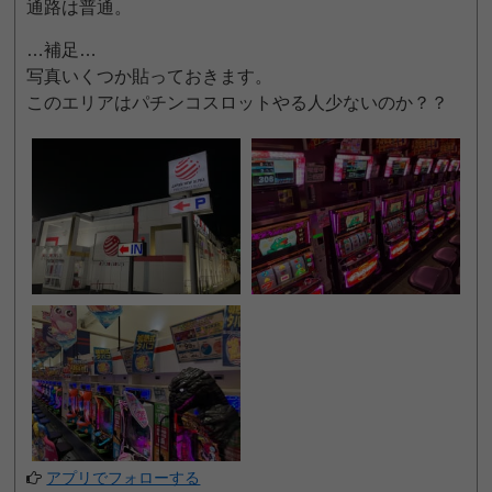
通路は普通。
…補足…
写真いくつか貼っておきます。
このエリアはパチンコスロットやる人少ないのか？？
アプリでフォローする