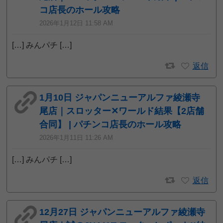
コ店長のホール攻略
2026年1月12日 11:58 AM
[…] みんパチ […]
返信
1月10日 ジャパンニューアルファ綾瀬寺
尾店｜スロッター✕ワールド結果【2店舗
合同】 | パチンコ店長のホール攻略
2026年1月11日 11:26 AM
[…] みんパチ […]
返信
12月27日 ジャパンニューアルファ綾瀬寺