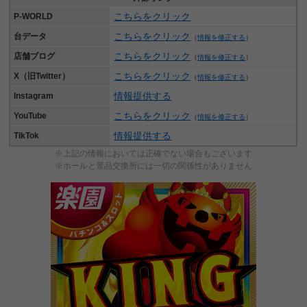
こちらをクリック
P-WORLD
こちらをクリック
台データ
（
情報を修正する
）
こちらをクリック
店舗ブログ
（
情報を修正する
）
こちらをクリック
X（旧Twitter）
（
情報を修正する
）
情報提供する
Instagram
こちらをクリック
YouTube
（
情報を修正する
）
情報提供する
TikTok
※上記の情報においては正確でない場合もございます
※ホールと景品交換所には一切の関係性がありません