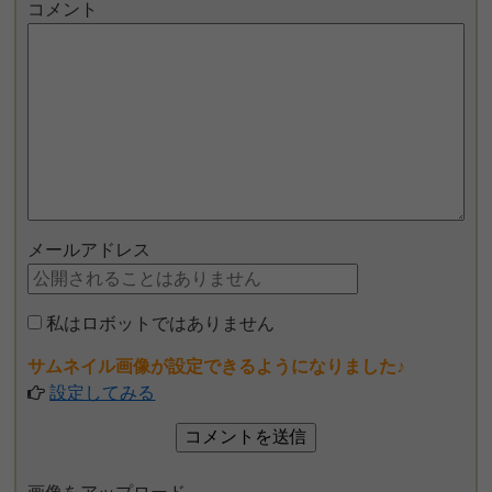
コメント
メールアドレス
私はロボットではありません
サムネイル画像が設定できるようになりました♪
設定してみる