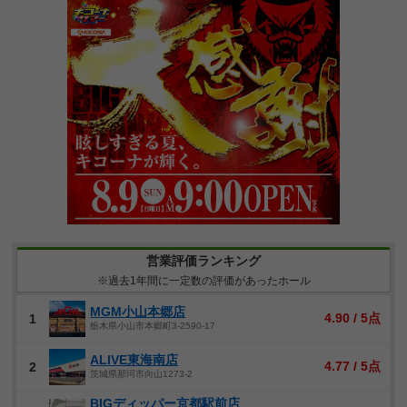
営業評価ランキング
※過去1年間に一定数の評価があったホール
MGM小山本郷店
4.90 / 5点
1
栃木県小山市本郷町3-2590-17
ALIVE東海南店
4.77 / 5点
2
茨城県那珂市向山1273-2
BIGディッパー京都駅前店