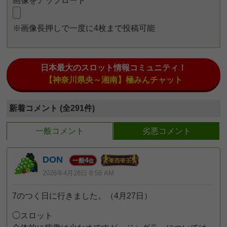
画像をアップロード
※画像長押しで一度に4枚まで投稿可能
日本最大のスロット情報コミュニティ！
【神奈川県央～湘南】極みんチャット
新着コメント (全291件)
一般コメント
劣悪コメント
DON
4
一般
位
2026年4月28日 8:58 AM
7のつく日に行きました。（4月27日）
◯スロット