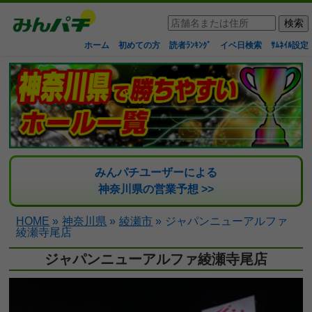
ホーム
初めての方
読者ﾗﾝｷﾝｸﾞ
イベ日検索
ｻﾑﾈｲﾙ設定
みんパチユーザーによる
神奈川県の営業予想 >>
HOME
»
神奈川県
»
綾瀬市
»
ジャパンニューアルファ
綾瀬寺尾店
ジャパンニューアルファ綾瀬寺尾店