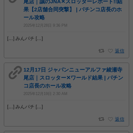
尾店｜誠のJNA✕スロッターレポート!!結
果【2店舗合同突撃】 | パチンコ店長のホ
ール攻略
2025年12月28日 9:36 PM
[…] みんパチ […]
返信
12月17日 ジャパンニューアルファ綾瀬寺
尾店｜スロッター✕ワールド結果 | パチン
コ店長のホール攻略
2025年12月19日 2:30 AM
[…] みんパチ […]
返信