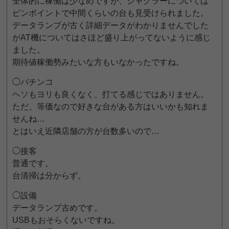
全体的に稼働は少なめですが、ジャグラーについては
ピンポイントで中間くらいの台も見受けられました。
データランプが古く詳細データがわかりませんでした
がAT機についてはさほど盛り上がってないように感じ
ました。
期待値稼働勢みたいな方もいなかったですね。
◯パチンコ
ヘソもヨリも良くなく、打てる感じではありません。
ただ、等価なので好きな台がある方はいいかも知れま
せんね…
とはいえ近隣店舗の方が台数多いので…
◯接客
普通です。
台清掃は分からず。
◯設備
データランプ古めです。
USBもおそらくないですね。