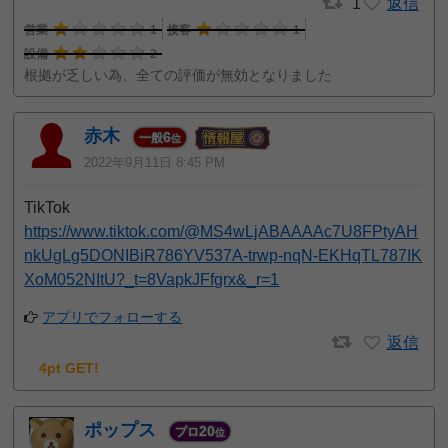
1
返信
営業
1
接客
1
設備
2
根拠が乏しい為、全ての評価が無効となりました
赤木
6
一般
位
2022年9月11日 8:45 PM
TikTok
https://www.tiktok.com/@MS4wLjABAAAAc7U8FPtyAH
nkUgLg5DONIBiR786YV537A-trwp-nqN-EKHqTL787IK
XoM052NItU?_t=8VapkJFfgrx&_r=1
アプリでフォローする
返信
4pt GET!
ポップス
20
プロ
位