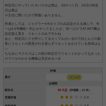
特定日にやっていたモバスロは廃止、10のつく日、24日の特定
日は廃止
※主任に聞いたので間違いありません。
所感としては、ジャグラーやAタイプのみ設定が入る感じで、年
一は6.5号機島一列とかやってましたが、何一だけでAT.ART機は
設定据え置き、リセットのみですかね
あと、特定日にリセ狩りしてるカップルがいるのでほとんどの顧
客にリセットの恩恵が行き渡らずリセットをかけている意味はな
い
ちなみにマクロスはこの前の特定日でリセットかかってなかった
のでリセのかかる機種は見定めるべき
評価
番付
普通の店
全期間
40.5点
総合点
（評価数：15 件）
2.4
営業評価
2.8
接客評価