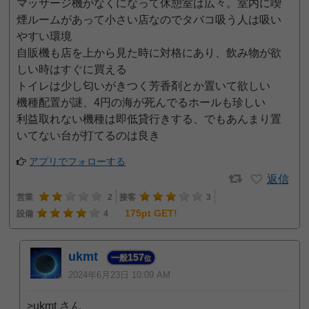
マッサージ機がなくになって休憩室は広々。室内に喫
煙ルームがあって小さい店なのでタバコ吸う人は吸い
やすい環境
自販機も店を上から見た時に対格にあり、飲み物が欲
しい時はすぐに買える
トイレは少し匂いがきつく芳香剤とか置いて欲しい
機種配置が謎、4円の海が死んでるホールも珍しい
利益取れない機種は即低貸行きする、でもあんまり置
いてない台が打てるのは良き
アプリでフォローする
返信
営業
2
接客
3
175pt GET!
設備
4
ukmt
157
一般
位
2024年6月23日 10:09 AM
>ukmt さん