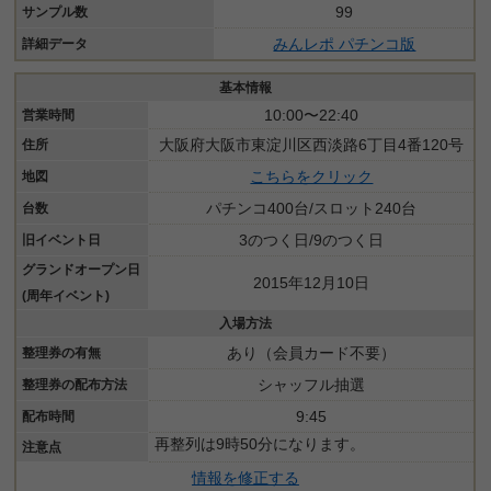
99
サンプル数
みんレポ パチンコ版
詳細データ
基本情報
10:00〜22:40
営業時間
大阪府大阪市東淀川区西淡路6丁目4番120号
住所
こちらをクリック
地図
パチンコ400台/スロット240台
台数
3のつく日/9のつく日
旧イベント日
グランドオープン日
2015年12月10日
(周年イベント)
入場方法
あり（会員カード不要）
整理券の有無
シャッフル抽選
整理券の配布方法
9:45
配布時間
再整列は9時50分になります。
注意点
情報を修正する