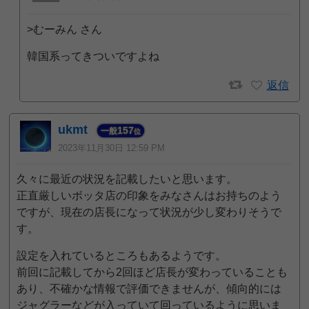
>むーみん さん
韓国系ってきついですよね
返信
ukmt
157
一般
位
2023年11月30日 12:59 PM
久々に最近の状況を記載したいと思います。
正直厳しいボッタ店の印象をみなさんはお持ちのよう
ですが、現在の店長になって状況が少し変わりそうで
す。
設定を入れているところもあるようです。
前回に記載してから2回ほど店長が変わっていることも
あり、不確かな情報で評価できませんが、傾向的には
ジャグラーなどが入っていて回っているように思いま