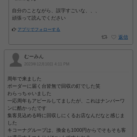
自分のことながら、誤字すごいな、、、
頑張って読んでください
アプリでフォローする
返信
むーみん
2023年12月10日 4:11 PM
周年で来ました
ボーダーに届く台皆無で回収の釘でした笑
わらっちゃいました
一応周年もアピールしてましたが、これはナンバーワ
ンに酷かったです
集客見込める時に回収しにくるお店なんだなと感じま
した
キコーナグループは、換金も1000円からでそもそも客