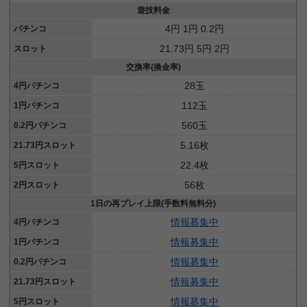
遊技料金
4円 1円 0.2円
パチンコ
21.73円 5円 2円
スロット
交換率(換金率)
28玉
4円パチンコ
112玉
1円パチンコ
560玉
0.2円パチンコ
5.16枚
21.73円スロット
22.4枚
5円スロット
56枚
2円スロット
1日の再プレイ上限(手数料無料分)
情報募集中
4円パチンコ
情報募集中
1円パチンコ
情報募集中
0.2円パチンコ
情報募集中
21.73円スロット
情報募集中
5円スロット