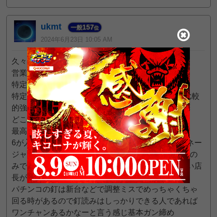
ukmt
157
一般
位
2024年6月23日 10:05 AM
久々に現状を書こうかなと
営業評価
特定日は3か9の付く日
特定日としては、第1週、第2週の3か9のつく日が比較
的強い模様で
どこに入るかは店長のサジ加減
最高設定はジャグラーでおそらく5。
6が入るのはおそらく年一のみで、これはエリアマネー
ジャーなどが設定が毎回設定を打っているのが年一の
みであり、他の特定日は設定を6を入れる権限のない店
長が打っているからだと推測しています。
パチンコの釘は新台などで調整ミスでめっちゃくちゃ
回る時があるので釘読みはしっかりできる人であれば
ワンチャンあるかなーと言う感じ基本ガン締め