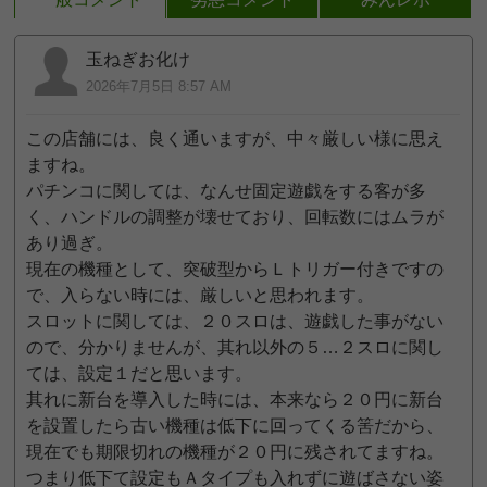
玉ねぎお化け
2026年7月5日 8:57 AM
この店舗には、良く通いますが、中々厳しい様に思え
ますね。
パチンコに関しては、なんせ固定遊戯をする客が多
く、ハンドルの調整が壊せており、回転数にはムラが
あり過ぎ。
現在の機種として、突破型からＬトリガー付きですの
で、入らない時には、厳しいと思われます。
スロットに関しては、２０スロは、遊戯した事がない
ので、分かりませんが、其れ以外の５…２スロに関し
ては、設定１だと思います。
其れに新台を導入した時には、本来なら２０円に新台
を設置したら古い機種は低下に回ってくる筈だから、
現在でも期限切れの機種が２０円に残されてますね。
つまり低下て設定もＡタイプも入れずに遊ばさない姿