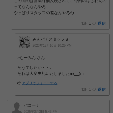
この間のは営業評価反映されて、今回のはされんの
ってなんなんやろ
やっぱりスタッフの差なんやろね
1
返信
みんパチスタッフ８
2023年12月10日 10:29 PM
>むーみん さん
そうでしたか・・。
それは大変失礼いたしましたm(__)m
アプリでフォローする
1
返信
パコーナ
2025年3月3日 5:43 PM