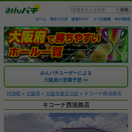
ホーム
初めての方
読者ﾗﾝｷﾝｸﾞ
イベ日検索
ｻﾑﾈｲﾙ設定
みんパチユーザーによる
大阪府の営業予想 >>
HOME
»
大阪府
»
大阪市東淀川区
»
キコーナ西淡路店
キコーナ西淡路店