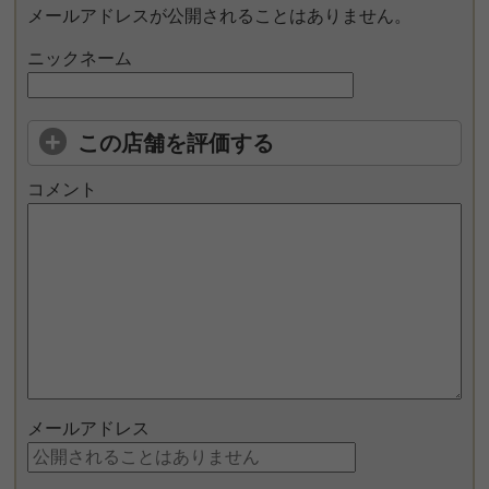
メールアドレスが公開されることはありません。
ニックネーム
この店舗を評価する
コメント
メールアドレス