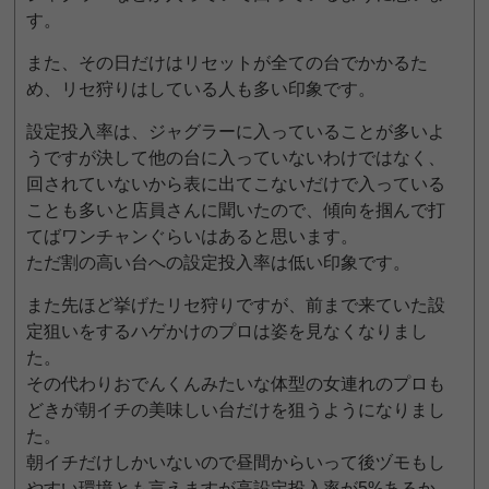
す。
また、その日だけはリセットが全ての台でかかるた
め、リセ狩りはしている人も多い印象です。
設定投入率は、ジャグラーに入っていることが多いよ
うですが決して他の台に入っていないわけではなく、
回されていないから表に出てこないだけで入っている
ことも多いと店員さんに聞いたので、傾向を掴んで打
てばワンチャンぐらいはあると思います。
ただ割の高い台への設定投入率は低い印象です。
また先ほど挙げたリセ狩りですが、前まで来ていた設
定狙いをするハゲかけのプロは姿を見なくなりまし
た。
その代わりおでんくんみたいな体型の女連れのプロも
どきが朝イチの美味しい台だけを狙うようになりまし
た。
朝イチだけしかいないので昼間からいって後ヅモもし
やすい環境とも言えますが高設定投入率が5%あるか