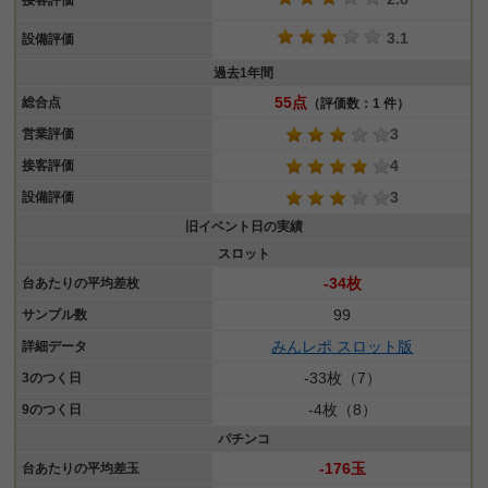
3.1
設備評価
過去1年間
55点
総合点
（評価数：1 件）
3
営業評価
4
接客評価
3
設備評価
旧イベント日の実績
スロット
-34枚
台あたりの平均差枚
99
サンプル数
みんレポ スロット版
詳細データ
-33枚（7）
3のつく日
-4枚（8）
9のつく日
パチンコ
-176玉
台あたりの平均差玉