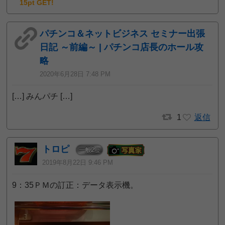
15pt GET!
パチンコ＆ネットビジネス セミナー出張
日記 ～前編～ | パチンコ店長のホール攻
略
2020年6月28日 7:48 PM
[…] みんパチ […]
1
返信
トロピ
2
一般
位
2019年8月22日 9:46 PM
9：35ＰＭの訂正：データ表示機。