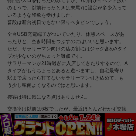
何回かスロを打ったのみですが、7の日がイベント扱い
のようで、以前行ったときは末尾7に設定が多少入って
いるような印象を受けました。
普段は新台初日でもない限りベタピンでしょう。
全台USB充電端子がついていたり、休憩スペースがあ
ったりと、空き時間をつぶすのにはいいと思います。
ただ、サラリーマン向けの店の割にはジャグ含めAタイ
プが少ないのがちょっと難点です。
サラリーマンが21時過ぎに入店してきたりするので、A
タイプがもうちょっとあると遊べますし、自宅最寄り
駅まで戻ったら打てないサラリーマン引き込めて、も
う少し稼働よくなるのではと思います。
接客は特に気になる点はありません。
交換率は以前は6枚でしたが、最近ほとんど行かず交換
もしていないので今はもしかしたら変わってるかもし
れません。
私、今までずっと店名をPステーションだと勘違いして