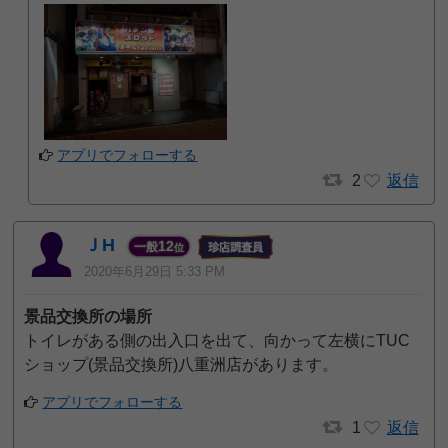
アプリでフォローする
2
返信
ＪH
12
一般
位
2020年6月29日 5:33 PM
景品交換所の場所
トイレがある側の出入口を出て、向かって左横にTUC
ショップ(景品交換所)八重洲店があります。
アプリでフォローする
1
返信