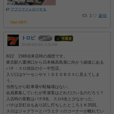
アプリでフォローする
1
返信
10pt GET!
トロピ
2
一般
位
2019年8月22日 9:22 PM
8/22 15時頃来店時の感想です。
東京駅八重洲口から日本橋高島屋に向かう細道にある
パチ・スロ併設の小～中型店。
入り口はゲーセンやＶＩＤＥＯＢＯＸに見えてしま
う。
当然ながら駐車場や駐輪場はない。
会員募集していたが常連客はどれだけいるのだろう？
入店時の客数はパチ9名、スロ4名と少なかった。
パチは甘釘台もあり試し打ちしたところ１Ｋ35回。
スロはジャグラーとバラエティのコーナーが離れてい