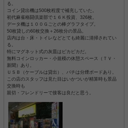
る。
コイン貸出機は500枚程度で補充していた。
初代麻雀格闘倶楽部で１６Ｋ投資、326枚。
データ機は１００Ｇごとの棒グラフタイプ。
50枚貸しの60枚交換＋26枚分の景品。
店内は台・床・トイレなどとても綺麗に清掃されてい
る。
特にマグネット式の灰皿はピカピカだ。
無料コインロッカー・小規模の休憩スペース（ＴＶ・
新聞）あり。
ＵＳＢ（ケーブルは貸出）、パチは分煙ボードあり。
この店のスタッフは見た目はいかついが精算時も景品
交換時も
親切・フレンドリーで接客は良だと思う。