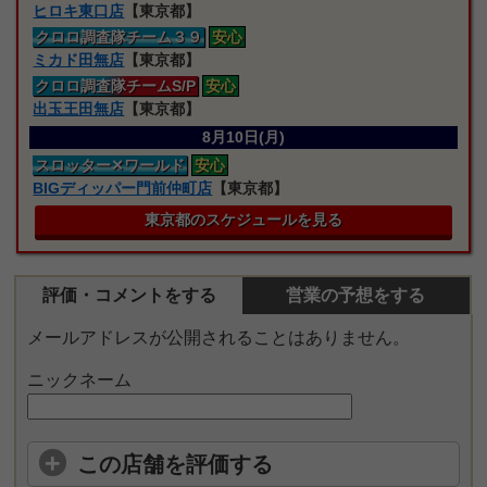
ヒロキ東口店
【東京都】
クロロ
調査隊
チーム３９
安心
ミカド田無店
【東京都】
クロロ
調査隊
チームS/P
安心
出玉王田無店
【東京都】
8月10日(月)
スロッター
✕ワールド
安心
BIGディッパー門前仲町店
【東京都】
東京都のスケジュールを見る
評価・コメントをする
営業の予想をする
メールアドレスが公開されることはありません。
ニックネーム
この店舗を評価する