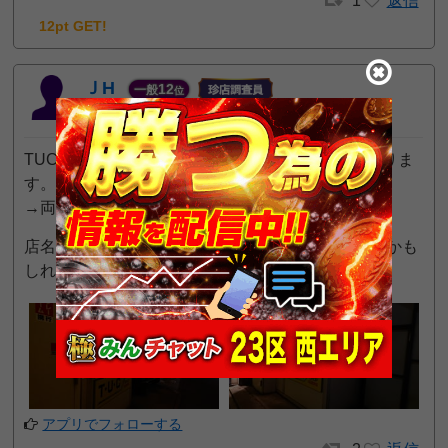
1
返信
12pt GET!
ＪH
12
一般
位
2021年2月12日 9:09 PM
TUCショップ(景品交換所)(仮)八重洲店の画像となりま
す。
→両サイドから撮影
店名が(仮)となっているので、そのうちに移転するかも
しれないです。
アプリでフォローする