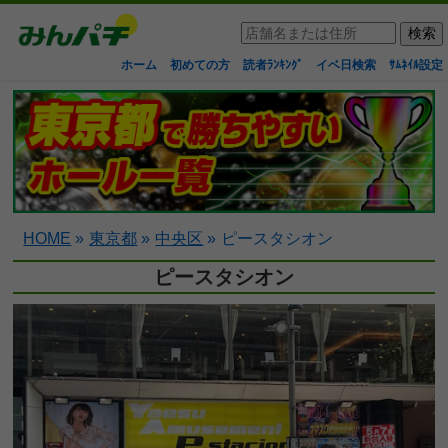
ホーム
初めての方
読者ﾗﾝｷﾝｸﾞ
イベ日検索
ｻﾑﾈｲﾙ設定
HOME
»
東京都
»
中央区
»
ピースタシオン
ピースタシオン