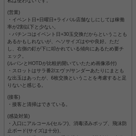
私は使わないです。
(営業)
・イベント日+日曜日+ライバル店舗なしにしては稼働
率が2割以下と少ない。
・パチンコはイベント日+30玉交換だからということも
あるかもしれないが、ヘソサイズはやや良好。ただ
し、右側の釘が下に叩かれている傾向にあるため要チ
ェック。
(ルパンとHOTDが比較的開いていたため画像添付)
・スロットはサラ番2/エヴァ/サンダーあたりにまとも
な出玉はあったが、6枚交換ということを考慮すると足
りないと感じる。
(接客)
・接客と清掃はできている。
(感染対策)
・入口にアルコール(セルフ)、消毒済みポップ、飛沫防
止ボード(サイズは十分)、