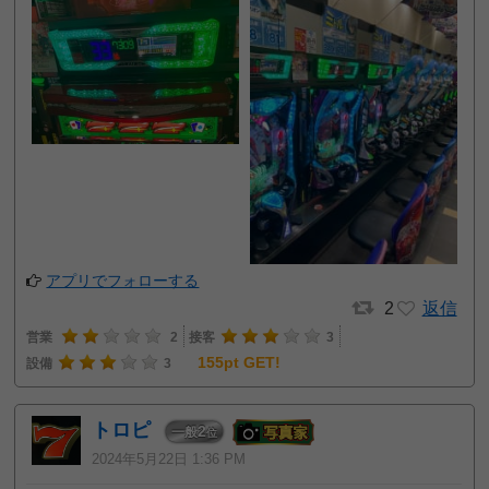
アプリでフォローする
2
返信
営業
2
接客
3
155pt GET!
設備
3
トロピ
2
一般
位
2024年5月22日 1:36 PM