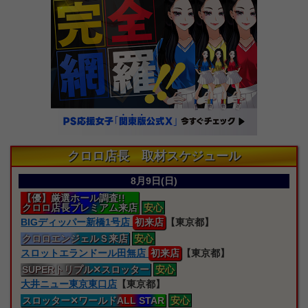
クロロ店長 取材スケジュール
8月9日(日)
【優】厳選ホール調査!!
クロロ店長プレミアム来店
安心
BIGディッパー新橋1号店
初来店
【東京都】
クロロエンジェルＳ来店
安心
スロットエランドール田無店
初来店
【東京都】
SUPERトリプル
✕スロッター
安心
大井ニュー東京東口店
【東京都】
スロッター
✕ワールドALL STAR
安心