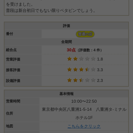
を受けました。
普段は新台初日でもない限りベタピンでしょう。
評価
番付
普通の店
全期間
30点
総合点
（評価数：4 件）
1.8
営業評価
3.3
接客評価
2.3
設備評価
基本情報
10:00〜22:50
営業時間
東京都中央区八重洲1-5-14 八重洲タ-ミナル
住所
ホテル1F
こちらをクリック
地図