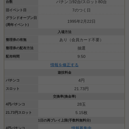
パチンコ92台/スロット80台
台数
7のつく日
旧イベント日
グランドオープン日
1995年2月22日
(周年イベント)
入場方法
あり（会員カード不要）
整理券の有無
抽選
整理券の配布方法
9:50
配布時間
情報を修正する
遊技料金
4円
パチンコ
21.73円
スロット
交換率(換金率)
28玉
4円パチンコ
5.15枚
21.73円スロット
1日の再プレイ上限(手数料無料分)
情報募集中
4円パチンコ