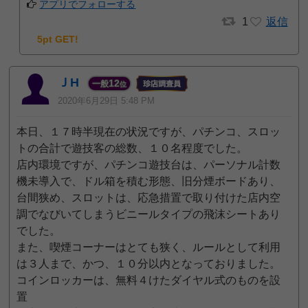
アプリでフォローする
1
返信
5pt GET!
ＪH
12
一般
位
2020年6月29日 5:48 PM
本日、１７時半現在の状況ですが、パチンコ、スロッ
トの合計で遊技客の総数、１０名程度でした。
店内環境ですが、パチンコ遊技台は、パーソナル計数
機未導入で、ドル箱を積む形態、旧分煙ボードあり、
台間狭め、スロットは、応急措置で取り付けた店内空
調でなびいてしまうビニールタイプの飛沫シートあり
でした。
また、喫煙コーナーはとても狭く、ルールとして利用
は３人まで、かつ、１０分以内となっておりました。
コインロッカーは、無料４けたダイヤル式のものを設
置