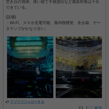
空き台の清掃、使い捨て手袋貸出など感染対策は十分
できている。
(設備)
・Wi-Fi、スマホ充電可能、屋内喫煙室、全台箱、デー
タランプがかなり古い。
アプリでフォローする
1
返信