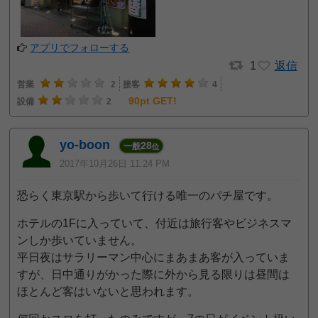
アプリでフォローする
1
返信
営業
2
接客
4
90pt GET!
設備
2
yo-boon
28
一般
位
2017年10月26日 11:24 PM
恐らく東京駅から歩いて行ける唯一のパチ屋です。
ホテルの1Fに入っていて、付近は旅行客やビジネスマ
ンしか歩いていません。
平日夜はサラリーマン中心にまあまあ客が入っていま
すが、日中通りがかった際に外から見る限りは昼間は
ほとんど客はいないと思われます。