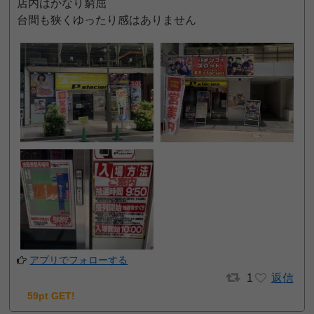
店内はかなり窮屈
台間も狭くゆったり感はありません
アプリでフォローする
1
返信
59pt GET!