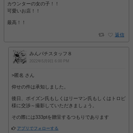
カウンターの女の子！！
可愛いお店！！
最高！！
返信
みんパチスタッフ８
2022年5月9日 6:00 PM
>匿名 さん
仰せの件は承知しました。
後日、ポイズン氏もしくはリーマン氏もしくはトロピ
様に交渉～撮影していただきましょう。
その際には333ptを贈呈するつもりであります
アプリでフォローする