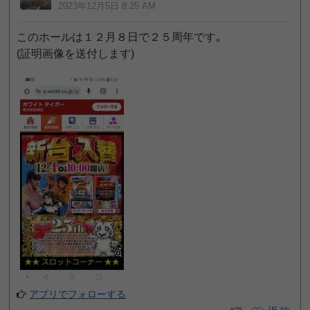
2023年12月5日 8:25 AM
このホールは１２月８日で２５周年です｡
(証明画像を送付します)
アプリでフォローする