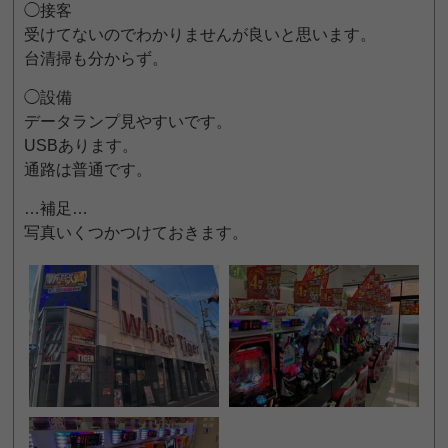
◯接客
受けてないのでわかりませんが良いと思います。
台清掃も分からず。
◯設備
データランプ見やすいです。
USBあります。
通路は普通です。
…補足…
写真いくつかつけておきます。