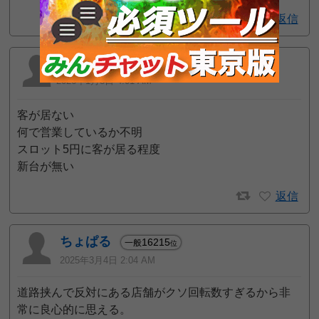
返信
匿名
2026年1月8日 4:01 AM
客が居ない
何で営業しているか不明
スロット5円に客が居る程度
新台が無い
返信
ちょぱる
16215
一般
位
2025年3月4日 2:04 AM
道路挟んで反対にある店舗がクソ回転数すぎるから非
常に良心的に思える。