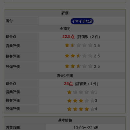
評価
番付
イマイチな店
全期間
22.5点
総合点
（評価数：2 件）
1.5
営業評価
2.5
接客評価
2.5
設備評価
過去1年間
25点
総合点
（評価数：1 件）
1
営業評価
3
接客評価
4
設備評価
基本情報
10:00〜22:45
営業時間