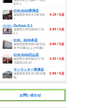
滋賀県近江八幡市千僧供
622-1
ICHI-BAN草津店
4.19 / 5点
滋賀県草津市木川町306-
1
Durham S-1
3.93 / 5点
滋賀県大津市雄琴6丁目
2-1
ICHI BAN本店
3.85 / 5点
滋賀県彦根市西今町字品
井戸54番3および55番1
ICHI-BAN石山店
3.43 / 5点
滋賀県大津市国分2丁目
字新田226-10
サンラッキー草津店
2.89 / 5点
滋賀県草津市木川町56番
地
お問い合わせ