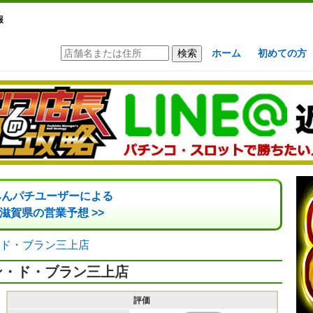
報
ホーム
初めての方
みんパチユーザーによる
滋賀県の営業予想 >>
ド・ブラン三上店
ン・ド・ブラン三上店
評価