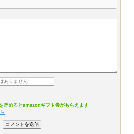
貯めるとamazonギフト券がもらえます
ら