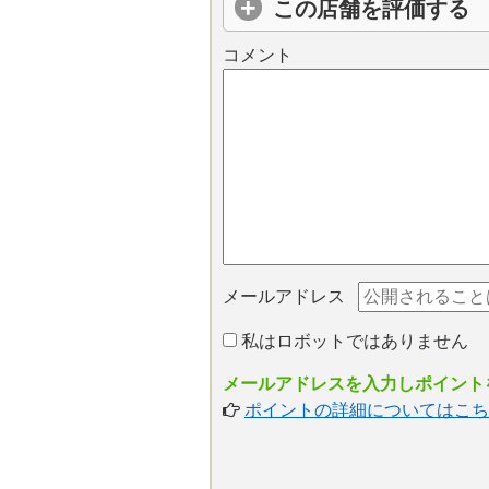
この店舗を評価する
コメント
メールアドレス
私はロボットではありません
メールアドレスを入力しポイントを
ポイントの詳細についてはこち