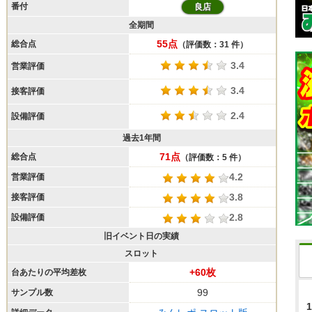
番付
良店
全期間
55点
総合点
（評価数：31 件）
3.4
営業評価
3.4
接客評価
2.4
設備評価
過去1年間
71点
総合点
（評価数：5 件）
4.2
営業評価
3.8
接客評価
2.8
設備評価
旧イベント日の実績
スロット
+60枚
台あたりの平均差枚
99
サンプル数
1