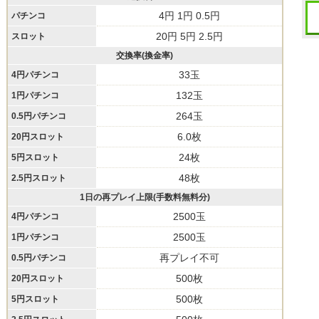
4円 1円 0.5円
パチンコ
20円 5円 2.5円
スロット
交換率(換金率)
33玉
4円パチンコ
132玉
1円パチンコ
264玉
0.5円パチンコ
6.0枚
20円スロット
24枚
5円スロット
48枚
2.5円スロット
1日の再プレイ上限(手数料無料分)
2500玉
4円パチンコ
2500玉
1円パチンコ
再プレイ不可
0.5円パチンコ
500枚
20円スロット
500枚
5円スロット