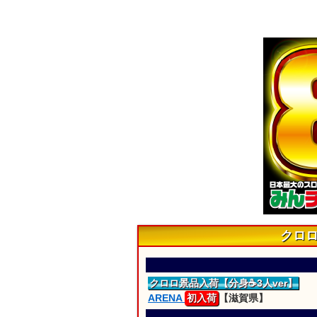
クロ
クロロ景品入荷
【分身☕3人ver】
ARENA
初入荷
【滋賀県】