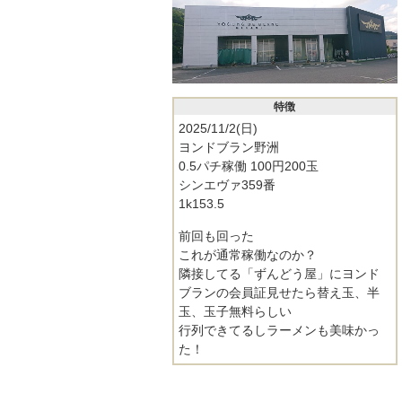
特徴
2025/11/2(日)
ヨンドブラン野洲
0.5パチ稼働 100円200玉
シンエヴァ359番
1k153.5
前回も回った
これが通常稼働なのか？
隣接してる「ずんどう屋」にヨンド
ブランの会員証見せたら替え玉、半
玉、玉子無料らしい
行列できてるしラーメンも美味かっ
た！