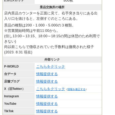
500枚
2.5円スロット
景品交換所の場所
店内景品カウンターを正面に見て、右手突き当りにある出
入り口を抜けると、左側すぐのところにある。
景品の種類は200・1.000・5.000の３種類。
※営業開始時間は午前11:00から。
(但し13:00～13:15、18:00～18:15の間は休憩のため利用で
きない)
尚以前こちらで徴収されていた手数料は撤廃された様子
(2023. 8.31 現在)
外部リンク
こちらをクリック
P-WORLD
情報提供する
台データ
情報提供する
店舗ブログ
こちらをクリック
X（旧Twitter）
（
情報を修正する
）
情報提供する
Instagram
情報提供する
YouTube
情報提供する
TikTok