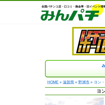
全国パチンコ店・口コミ・換金率・旧イベント情
HOME
»
滋賀県
»
野洲市
»
ヨン・
ヨ