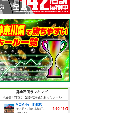
営業評価ランキング
※過去1年間に一定数の評価があったホール
MGM小山本郷店
4.90 / 5点
1
栃木県小山市本郷町3-