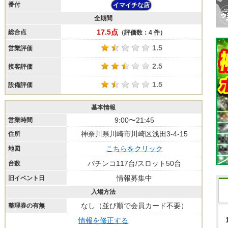
番付
イマイチな店
全期間
17.5点
総合点
（評価数：4 件）
1.5
営業評価
2.5
接客評価
1.5
設備評価
基本情報
9:00〜21:45
営業時間
神奈川県川崎市川崎区浅田3-4-15
住所
こちらをクリック
地図
パチンコ117台/スロット50台
台数
情報募集中
旧イベント日
入場方法
なし（並び順で会員カード不要）
整理券の有無
情報を修正する