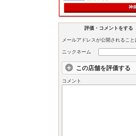
神
評価・コメントをする
メールアドレスが公開されること
ニックネーム
この店舗を評価する
コメント