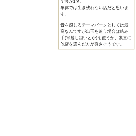
で客が1名。
単体では生き残れない店だと思いま
す。
昔を感じるテーマパークとしては最
高なんですが出玉を追う場合は絡み
手(宵越し狙いとか)を使うか、素直に
他店を選んだ方が良さそうです。