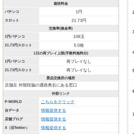
遊技料金
1円
パチンコ
21.73円
スロット
交換率(換金率)
108玉
1円パチンコ
5.0枚
21.73円スロット
1日の再プレイ上限(手数料無料分)
再プレイなし
1円パチンコ
再プレイなし
21.73円スロット
景品交換所の場所
店舗左 外階段脇の通路奥右にある窓口
外部リンク
こちらをクリック
P-WORLD
情報提供する
台データ
情報提供する
店舗ブログ
情報提供する
X（旧Twitter）