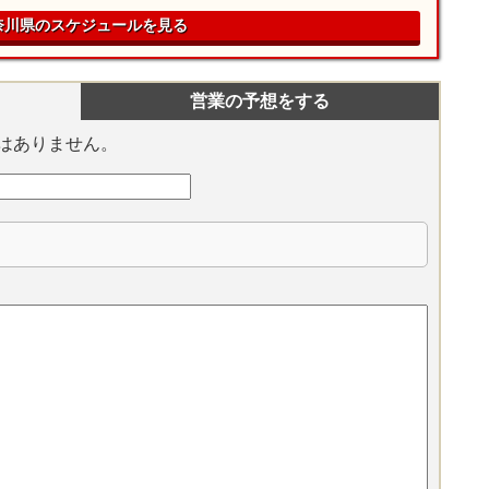
奈川県のスケジュールを見る
営業の予想をする
はありません。