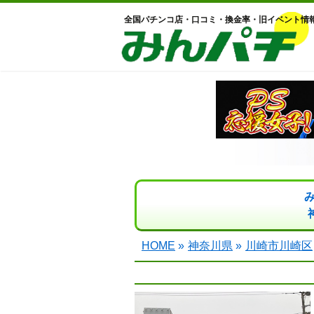
全国パチンコ店・口コミ・換金率・旧イベント情
HOME
»
神奈川県
»
川崎市川崎区