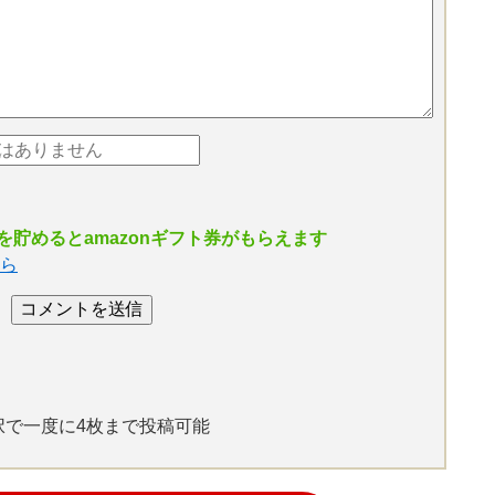
貯めるとamazonギフト券がもらえます
ら
選択で一度に4枚まで投稿可能