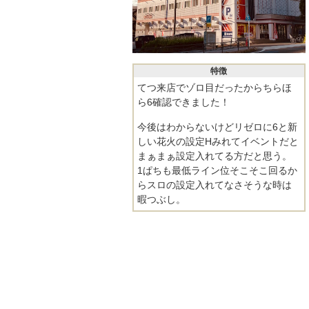
特徴
てつ来店でゾロ目だったからちらほ
ら6確認できました！
今後はわからないけどリゼロに6と新
しい花火の設定Hみれてイベントだと
まぁまぁ設定入れてる方だと思う。
1ぱちも最低ライン位そこそこ回るか
らスロの設定入れてなさそうな時は
暇つぶし。