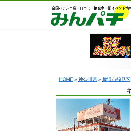
全国パチンコ店・口コミ・換金率・旧イベント情
HOME
»
神奈川県
»
横浜市鶴見区