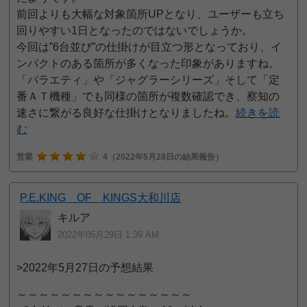
前回よりも大幅な対象箇所UPとなり、ユーザーも立ち
回りやすい1日となったのではないでしょうか。
今回は”6台並び”の仕掛けが目立つ形となっており、イ
ンパクトのある箇所が多くなった印象がありますね。
「バラエティ」や「ジャグラーシリーズ」そして「定
番ＡＴ機種」でも同様の箇所が複数確認でき、察知の
速さに繋がる良好な仕掛けとなりましたね。
続きを読
む
営業
4
（2022年5月28日の結果報告）
P.E.KING OF KINGS大和川店
キルア
2022年05月29日 1:39 AM
>2022年5月27日の予想結果
～～～～～～～～～～～～～～～～