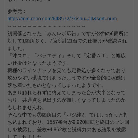
参考元：
https://min-repo.com/648572/?kishu=all&sort=num
～～～～～～～～～～～～～～～～
初開催となった「みんレポ広告」ですが公約の6箇所に
対して1箇所多く、7箇所計21台での仕掛けが確認され
ました。
「沖スロ」「バラエティ」そして「定番ＡＴ」と幅広
い仕掛けとなったようです。
機種のラインナップを見ても定番処が多くなっており
攻めやすい環境ではあったようですが全台的に稼働は
落ち着いたものとなってしまったようです。
あまり触れられずに終えてしまった台が大半となって
おり、共通点を見出すのが難しくなってしまったのか
もしれませんね。
そんな中でも⑦箇所目の「バジ絆2」ではしっかりと打
ち込まれており、1557番台が9,920回転と終日のブン回
しを披露し、差枚+4,862枚と説得力のある結果を披露
してくれました。