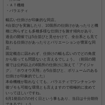
・ＡＴ機種
・バラエティ
幅広い仕掛けが印象的な同店。
4台並びを実施したり、10箇所の仕掛けがあったりと機
種に拘らずとも多種多様な仕掛けを施す傾向があり、
過去の開催では5台並びと見せかけて、全台系とも見て
取れる仕掛けがあったりとバリエーションが豊富な同
店。
固定概念に囚われず、仕掛けの幅も広いのでどの角度
から狙っても問題ないと言えるでしょう。（前回の開
催では公約以上の8箇所の仕掛けに加えて「アイジャ
グ」「ホウオウ天翔」が5台並びと、ボリュームのある
仕掛けが印象的でした）
本命機種が取れなくても、バラエティでワンチャンや
後ヅモも可能な環境とも言えますので積極的に攻めて
いってほしいですね。
6月1発目の7の付く日という事もあり、当日は十分期待
できるでしょう。