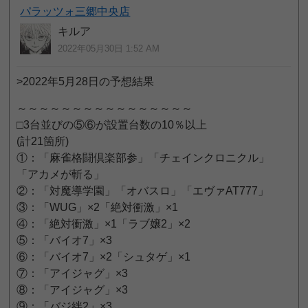
パラッツォ三郷中央店
キルア
2022年05月30日 1:52 AM
>2022年5月28日の予想結果
～～～～～～～～～～～～～～～～
□3台並びの⑤⑥が設置台数の10％以上
(計21箇所)
①：「麻雀格闘倶楽部参」「チェインクロニクル」
「アカメが斬る」
②：「対魔導学園」「オバスロ」「エヴァAT777」
③：「WUG」×2「絶対衝激」×1
④：「絶対衝激」×1「ラブ嬢2」×2
⑤：「バイオ7」×3
⑥：「バイオ7」×2「シュタゲ」×1
⑦：「アイジャグ」×3
⑧：「アイジャグ」×3
⑨：「バジ絆2」×3