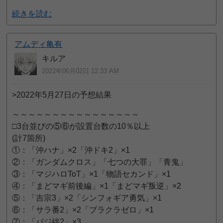
続きを読む
アムディ亀有
キルア
2022年06月02日 12:33 AM
>2022年5月27日の予想結果
～～～～～～～～～～～～～～～～
□3台並びの⑤⑥が設置台数の10％以上
(計7箇所)
①：「沖ハナ」×2「沖ドキ2」×1
②：「ガンダムクロス」「七つの大罪」「青鬼」
③：「マジハロToT」×1「物語セカンド」×1
④：「まどマギ前後編」×1「まどマギ叛逆」×2
⑤：「吉宗3」×2「シンフォギア勇気」×1
⑥：「サラ番2」×2「ブラクラゼロ」×1
⑦：「バジ絆2」×3