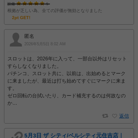
設備
5
根拠が乏しい為、全ての評価が無効となりました
2pt GET!
匿名
2026年5月5日 8:02 AM
スロットは、2026年に入って、一部台以外はリセット
すらしなくなりました。
パチンコ、スロット共に、以前は、出始めるとマーク
に来ましたが、最近は打ち始めてすぐにマークに来ま
す。
ゼロ回転の台拭いたり、カード補充するのは何故なの
か…
返信
5月3日 ザ シティ/ベルシティ元住吉店｜