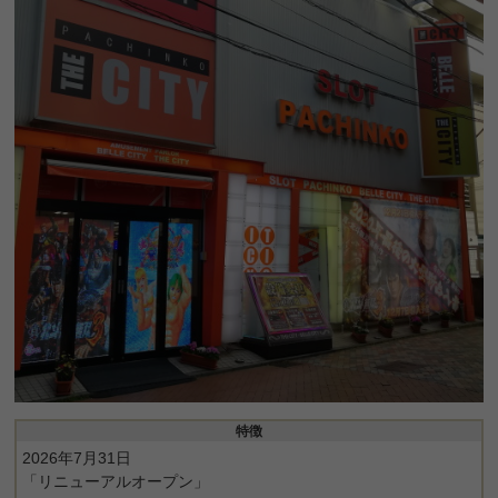
特徴
2026年7月31日
「リニューアルオープン」