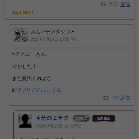
2
返信
15pt GET!
みんパチスタッフ８
2026年7月24日 10:35 PM
>チクニー さん
でかした！
また報告くれよな
アプリでフォローする
返信
４分の１チク
2
プロ
位
2026年7月24日 10:42 PM