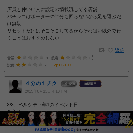
店員と仲いい人に設定の情報流してる店舗
パチンコはボーダーの半分も回らないから足を運ぶだ
け無駄
リセットだけはそこそこしてるからそれ狙い以外で行
くことはおすすめしない
返信
営業
1
接客
1
2pt GET!
設備
2
４分の１チク
2
プロ
位
2025年8月13日 4:10 PM
8/8、ベルシティ年1のイベント日
夜入店
ほぼパチンコのみの評価
【客付き】