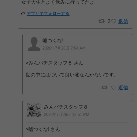
女子大生とよく飲みに行ってたよ
アプリでフォローする
2
返信
嘘つくな!
2026年7月26日 7:04 AM
>みんパチスタッフ８ さん
世の中にはついて良い嘘なんかないです。
返信
みんパチスタッフ８
2026年7月26日 12:51 PM
>嘘つくな! さん