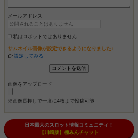
メールアドレス
私はロボットではありません
サムネイル画像が設定できるようになりました♪
設定してみる
画像をアップロード
※画像長押しで一度に4枚まで投稿可能
日本最大のスロット情報コミュニティ！
【川崎版】極みんチャット