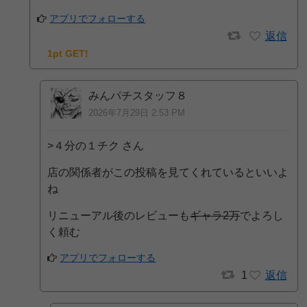
アプリでフォローする
返信
1pt GET!
みんパチスタッフ８
2026年7月29日 2:53 PM
>４分の１チク さん
店の関係者がこの投稿を見てくれているといいよ
ね
リニューアル後のレビューも
ギャラ2万
でよろし
く頼む
アプリでフォローする
1
返信