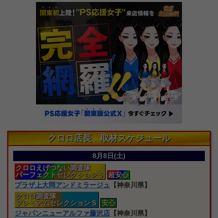
クロロ店長 取材スケジュール
8月8日(土)
クロロえげつない
調査隊
パーフェクトセレクションＳ
超安心
プラザ上大岡アンドミラージュ
【神奈川県】
クロロ
調査隊
プレミアムセレクションＳ
安心
ジャパンニューアルファ藤沢店
【神奈川県】