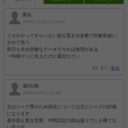
匿名
2026年7月19日 11:08 AM
リセかかってすらいない据え置き台多数で対象島扱い
されて笑う
前日も全台悲惨なデータでそれは無理がある
一時期マシに見えたのに最近ひどい
3
返信
週5出勤
2026年5月1日 1:01 AM
主はジャグ専のため状況については主にジャグの評価
になります。
基本据え置き営業、中間設定の跳ね返りでしか勝てな
い店です。