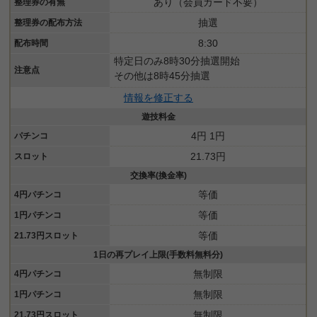
あり（会員カード不要）
整理券の有無
抽選
整理券の配布方法
8:30
配布時間
特定日のみ8時30分抽選開始
注意点
その他は8時45分抽選
情報を修正する
遊技料金
4円 1円
パチンコ
21.73円
スロット
交換率(換金率)
等価
4円パチンコ
等価
1円パチンコ
等価
21.73円スロット
1日の再プレイ上限(手数料無料分)
無制限
4円パチンコ
無制限
1円パチンコ
無制限
21.73円スロット