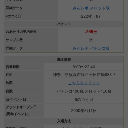
みんレポ スロット版
詳細データ
-222枚（8）
9のつく日
パチンコ
-995玉
台あたりの平均差玉
99
サンプル数
みんレポ パチンコ版
詳細データ
基本情報
9:00〜22:40
営業時間
神奈川県横浜市緑区十日市場883-7
住所
こちらをクリック
地図
パチンコ480台/スロット410台
台数
9のつく日
旧イベント日
グランドオープン日
2000年8月1日
(周年イベント)
入場方法