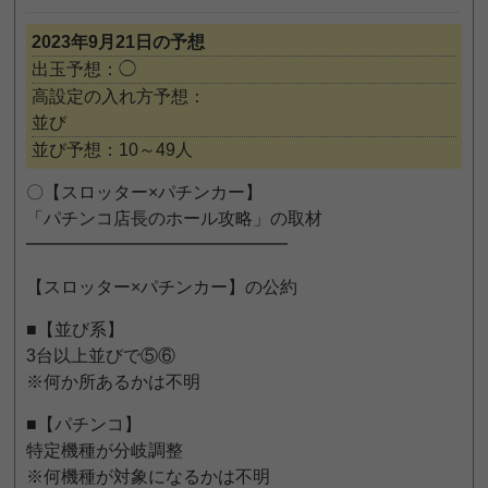
2023年9月21日の予想
出玉予想：◯
高設定の入れ方予想：
並び
並び予想：10～49人
〇【スロッター×パチンカー】
「パチンコ店長のホール攻略」の取材
━━━━━━━━━━━━━━━
【スロッター×パチンカー】の公約
■【並び系】
3台以上並びで⑤⑥
※何か所あるかは不明
■【パチンコ】
特定機種が分岐調整
※何機種が対象になるかは不明