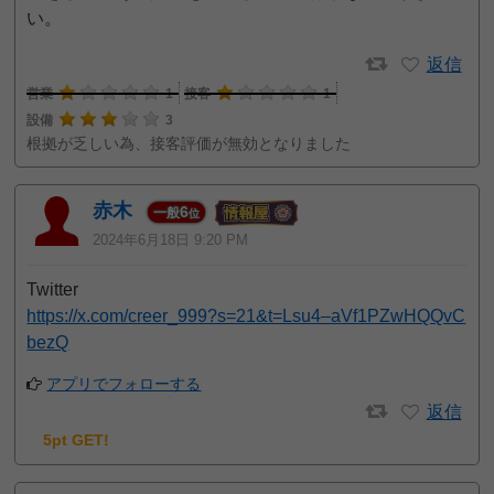
い。
返信
営業
1
接客
1
設備
3
根拠が乏しい為、接客評価が無効となりました
赤木
6
一般
位
2024年6月18日 9:20 PM
Twitter
https://x.com/creer_999?s=21&t=Lsu4–aVf1PZwHQQvC
bezQ
アプリでフォローする
返信
5pt GET!