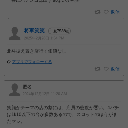
特にパチンコは出す気ないから笑
返信
将軍笑笑
7588
一般
位
2025年2月28日 1:54 PM
北斗据え置き店行く価値なし
アプリでフォローする
返信
匿名
2024年12月12日 11:20 AM
笑顔がテーマの店の割には、店員の態度が悪い。4パチ
は1k10以下の台が多数あるので、スロットのほうがま
だマシ。