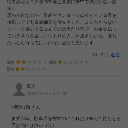
出てみたらエナ専の常連と談笑に夢中で気付かない始
末…
店の方針なのか、景品カウンターでは並んでいる客を
無視してでも景品補充を優先させる、よくわからない
ノートを書いてるなんてのは当たり前で、お金を払っ
てパチスロを楽しむつもりの人しか通えない店。勝ち
たいなら行ってはいけない店だと思います。
2
返信
営業
2
接客
1
設備
2
匿名
2026年6月21日 3:20 PM
>週5出勤 さん
まず今時、駐車券を押すのにこれだけ並んで待たせる
店は他には無い（笑）