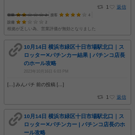
1
返信
営業
2
接客
4
設備
2
根拠が乏しい為、営業評価が無効となりました
10月14日 横浜市緑区十日市場駅北口｜ス
ロッター✕パチンカー結果 | パチンコ店長
のホール攻略
2023年10月16日 6:03 PM
[…] みんパチ 前の投稿 […]
1
返信
10月14日 横浜市緑区十日市場駅北口｜ス
ロッター✕パチンカー | パチンコ店長のホ
ール攻略