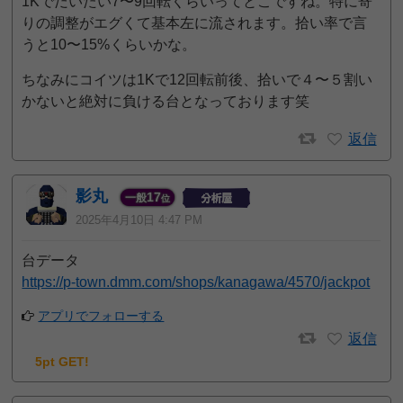
1Kでだいたい7〜9回転くらいってとこですね。特に寄
りの調整がエグくて基本左に流されます。拾い率で言
うと10〜15%くらいかな。
ちなみにコイツは1Kで12回転前後、拾いで４〜５割い
かないと絶対に負ける台となっております笑
返信
影丸
17
一般
位
2025年4月10日 4:47 PM
台データ
https://p-town.dmm.com/shops/kanagawa/4570/jackpot
アプリでフォローする
返信
5pt GET!