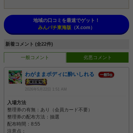
地域の口コミを最速でゲット！
みんパチ東海版
（X.com）
新着コメント (全22件)
一般コメント
劣悪コメント
わがままボディに酔いしれる
5
一般
位
2026年5月22日 1:51 AM
入場方法
整理券の有無：あり（会員カード不要）
整理券の配布方法：抽選
配布時間：8:55
注意点：