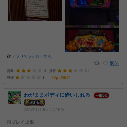
アプリでフォローする
返信
営業
3
接客
3
70pt GET!
設備
1
わがままボディに酔いしれる
5
一般
位
2025年12月9日 1:17 PM
再プレイ上限