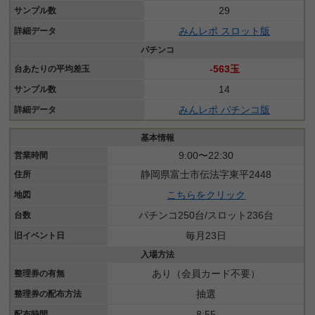
29
サンプル数
みんレポ スロット版
詳細データ
パチンコ
-563玉
台あたりの平均差玉
14
サンプル数
みんレポ パチンコ版
詳細データ
基本情報
9:00〜22:30
営業時間
静岡県富士市伝法字東平2448
住所
こちらをクリック
地図
パチンコ250台/スロット236台
台数
毎月23日
旧イベント日
入場方法
あり（会員カード不要）
整理券の有無
抽選
整理券の配布方法
8:55
配布時間