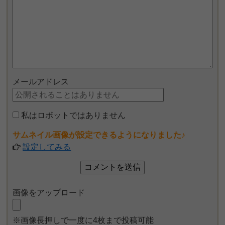
メールアドレス
私はロボットではありません
サムネイル画像が設定できるようになりました♪
設定してみる
画像をアップロード
※画像長押しで一度に4枚まで投稿可能