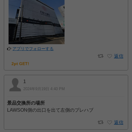
アプリでフォローする
返信
2pt GET!
1
2024年9月19日 4:40 PM
景品交換所の場所
LAWSON側の出口を出て左側のプレハブ
返信