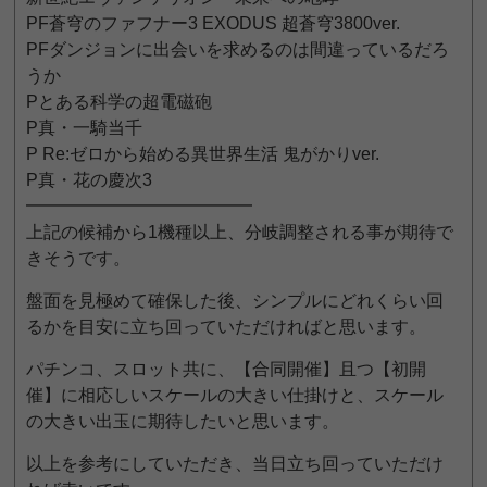
PF蒼穹のファフナー3 EXODUS 超蒼穹3800ver.
PFダンジョンに出会いを求めるのは間違っているだろ
うか
Pとある科学の超電磁砲
P真・一騎当千
P Re:ゼロから始める異世界生活 鬼がかりver.
P真・花の慶次3
━━━━━━━━━━━━━
上記の候補から1機種以上、分岐調整される事が期待で
きそうです。
盤面を見極めて確保した後、シンプルにどれくらい回
るかを目安に立ち回っていただければと思います。
パチンコ、スロット共に、【合同開催】且つ【初開
催】に相応しいスケールの大きい仕掛けと、スケール
の大きい出玉に期待したいと思います。
以上を参考にしていただき、当日立ち回っていただけ