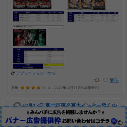
アプリでフォローする
返信
営業
4
（2022年12月17日の結果報告）
12月17日 富士市東名富士インター近くの
お店｜スロッター✕パチンカー【2店舗合
同初突撃】 | パチンコ店長のホール攻略