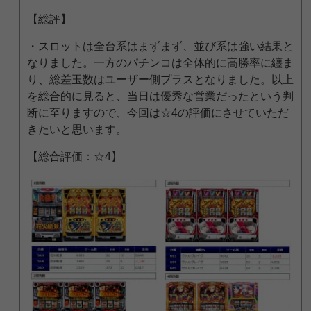
【総評】
・スロットは全台系はまずまず、並び系は強い結果と
なりました。一方のパチンコは全体的に高勝率に纏ま
り、総差玉数はユーザー側プラスとなりました。以上
を総合的に見ると、当日は優秀な営業だったという判
断に至りますので、今回は☆4の評価にさせていただ
きたいと思います。
【総合評価：☆4】