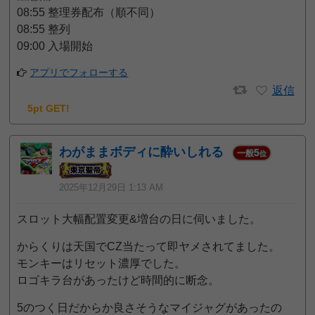
08:55 整理券配布（順不同）
08:55 整列
09:00 入場開始
アプリでフォローする
返信
5pt GET!
わがままボディに酔いしれる
5
一般
位
2025年12月29日 1:13 AM
スロット大幅配置変更&増台の日に伺いました。
からくりは天国でCZ当たって即ヤメされてました。
モンキーはリセット濃厚でした。
ロゴキラ台があったけど時間的に断念。
5のつく日だからか良さそうなマイジャグがあったの