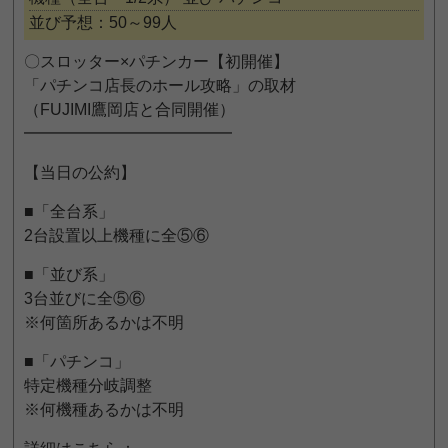
並び予想：50～99人
〇スロッター×パチンカー【初開催】
「パチンコ店長のホール攻略」の取材
（FUJIMI鷹岡店と合同開催）
━━━━━━━━━━━━━
【当日の公約】
■「全台系」
2台設置以上機種に全⑤⑥
■「並び系」
3台並びに全⑤⑥
※何箇所あるかは不明
■「パチンコ」
特定機種分岐調整
※何機種あるかは不明