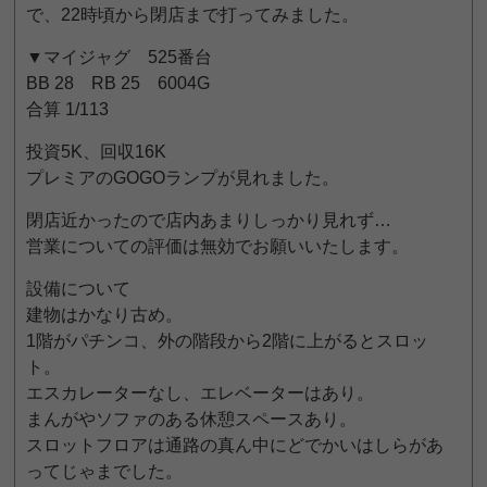
で、22時頃から閉店まで打ってみました。
▼マイジャグ 525番台
BB 28 RB 25 6004G
合算 1/113
投資5K、回収16K
プレミアのGOGOランプが見れました。
閉店近かったので店内あまりしっかり見れず…
営業についての評価は無効でお願いいたします。
設備について
建物はかなり古め。
1階がパチンコ、外の階段から2階に上がるとスロッ
ト。
エスカレーターなし、エレベーターはあり。
まんがやソファのある休憩スペースあり。
スロットフロアは通路の真ん中にどでかいはしらがあ
ってじゃまでした。