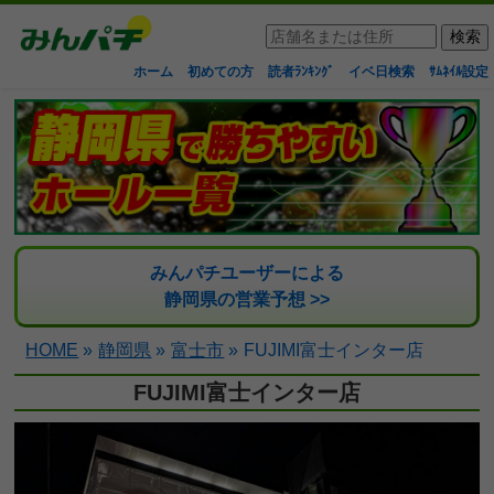
ホーム
初めての方
読者ﾗﾝｷﾝｸﾞ
イベ日検索
ｻﾑﾈｲﾙ設定
みんパチユーザーによる
静岡県の営業予想 >>
HOME
»
静岡県
»
富士市
»
FUJIMI富士インター店
FUJIMI富士インター店