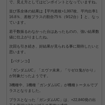
で、見え方としてはピンポイントとなっていますね。
並び系全体の結果は【平均差枚+1,997枚、平均出率1
16.8％、差枚プラスの割合75％（9/12台）】と、なっ
ています。
若干数振るわなかった台はあったものの、強い結果数
値に仕上がりましたね。
次回も引き続き、好結果が見られる事に期待したいと
思います。
【パチンコ】
「ガンダムUC」「エヴァ未来」「リゼロ鬼がかり」
が対象だったようです。
3機種中、1機種「ガンダムUC」が機種トータルでプ
ラスとなりました。
プラスとなった「ガンダムUC」は、+22,840発の出