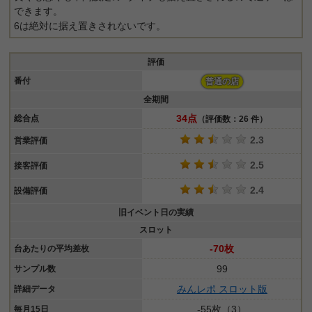
できます。
6は絶対に据え置きされないです。
評価
番付
普通の店
全期間
34点
総合点
（評価数：26 件）
2.3
営業評価
2.5
接客評価
2.4
設備評価
旧イベント日の実績
スロット
-70枚
台あたりの平均差枚
99
サンプル数
みんレポ スロット版
詳細データ
-55枚（3）
毎月15日