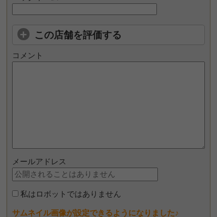
この店舗を評価する
コメント
メールアドレス
私はロボットではありません
サムネイル画像が設定できるようになりました♪