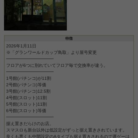
特徴
2026年1月11日
※「グランワールドカップ鳥取」より屋号変更
━━━━━━━━━━━
フロアが6つに別れていてフロア毎で交換率が違う。
━━━━━━━━━━━
1号館(パチンコ)が11割
2号館(パチンコ)等価
3号館(パチンコ)12.5割
4号館(スロット)11割
5号館(スロット)11割
6号館(スロット)等価
━━━━━━━━━━━
据え置きだらけのお店。
スマスロも新台以外は低設定がずっと据え置きされています。
良くも悪くも中間設定のAタイプも据え置きされるので運ゲーは