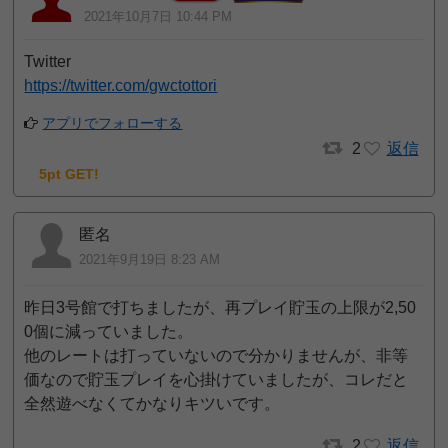
2021年10月7日 10:44 PM
Twitter
https://twitter.com/gwctottori
アプリでフォローする
2
返信
5pt GET!
匿名
2021年9月19日 8:23 AM
昨日3号館で打ちましたが、再プレイ貯玉の上限が2,50
0個に減っていました。
他のレートは打っていないので分かりませんが、非等
価なので貯玉プレイを心掛けていましたが、コレだと
全然遊べなくてかなりキツいです。
2
返信