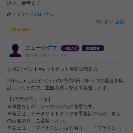
以上、参考まで。
アプリでフォローする
2
返信
70pt GET!
ニューシグマ
19
一般
位
2021年7月28日 2:02 AM
☆月1イベント=キットカット配布日報告☆
24日(土)=上記イベントの1号館4円パチンコの差玉を集
計しましたので、主観考察も交えて報告します。
【1号館差玉データ】
※稼働なしの、データのみでの考察です。
※差玉は、データサイトグラフを手集計のため、多少
の誤差あり。ご容赦下さい。
※差玉は、「マイナスはお店の負け」、「プラスはお