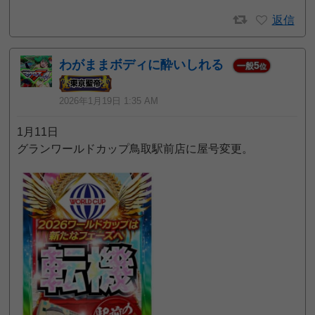
返信
わがままボディに酔いしれる
5
一般
位
2026年1月19日 1:35 AM
1月11日
グランワールドカップ鳥取駅前店に屋号変更。