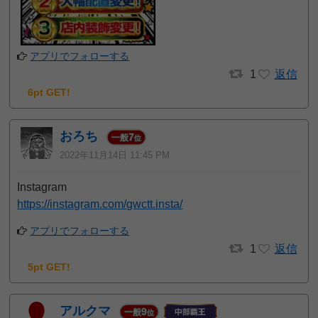
アプリでフォローする
1
返信
6pt GET!
おろち
7
一般
位
2022年11月14日 11:45 PM
Instagram
https://instagram.com/gwctt.insta/
アプリでフォローする
1
返信
5pt GET!
アルクマ
9
一般
位