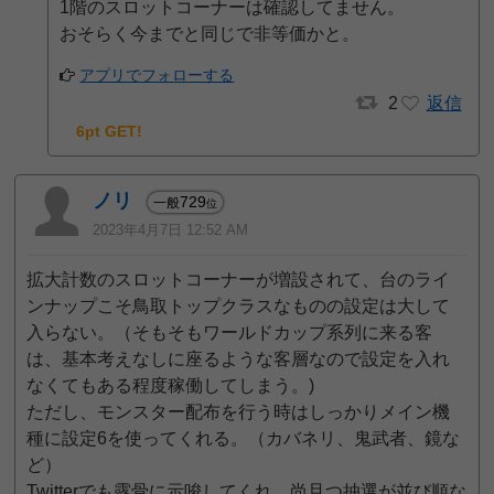
1階のスロットコーナーは確認してません。
おそらく今までと同じで非等価かと。
アプリでフォローする
2
返信
6pt GET!
ノリ
729
一般
位
2023年4月7日 12:52 AM
拡大計数のスロットコーナーが増設されて、台のライ
ンナップこそ鳥取トップクラスなものの設定は大して
入らない。（そもそもワールドカップ系列に来る客
は、基本考えなしに座るような客層なので設定を入れ
なくてもある程度稼働してしまう。)
ただし、モンスター配布を行う時はしっかりメイン機
種に設定6を使ってくれる。（カバネリ、鬼武者、鏡な
ど）
Twitterでも露骨に示唆してくれ、尚且つ抽選が並び順な