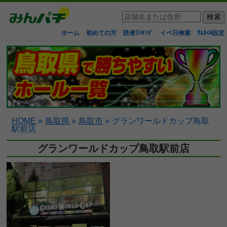
ホーム
初めての方
読者ﾗﾝｷﾝｸﾞ
イベ日検索
ｻﾑﾈｲﾙ設定
HOME
»
鳥取県
»
鳥取市
»
グランワールドカップ鳥取
駅前店
グランワールドカップ鳥取駅前店