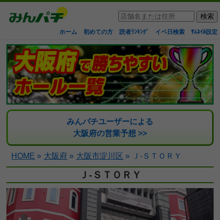
ホーム
初めての方
読者ﾗﾝｷﾝｸﾞ
イベ日検索
ｻﾑﾈｲﾙ設定
みんパチユーザーによる
大阪府の営業予想 >>
HOME
»
大阪府
»
大阪市淀川区
»
Ｊ‐ＳＴＯＲＹ
Ｊ‐ＳＴＯＲＹ