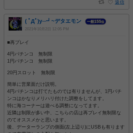
返信
( ﾟДﾟ)y─┛~デタエモン
155
一般
位
2021年10月2日 12:05 PM
■再プレイ
4円パチンコ 無制限
1円パチンコ 無制限
20円スロット 無制限
簡単に営業面だけ説明。
4円パチンコは打てたものでは有りませんが、1円パチ
ンコはかなりメリハリ付けた調整をしてます。
特に海コーナーは遊べる調整になってます。
近隣は制限が多い中、こちらの店は再プレイ無制限な
のてオススメかと思います。
後、データーランプの側面(左上辺り)にUSBも有ります