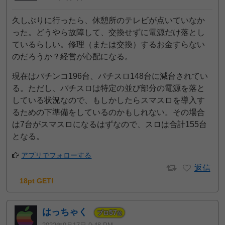
久しぶりに行ったら、休憩所のテレビが点いていなか
った。どうやら故障して、交換せずに電源だけ落とし
ているらしい。修理（または交換）するお金すらない
のだろうか？経営が心配になる。
現在はパチンコ196台、パチスロ148台に減台されてい
る。ただし、パチスロは特定の並び部分の電源を落と
している状況なので、もしかしたらスマスロを導入す
るための下準備をしているのかもしれない。その場合
は7台がスマスロになるはずなので、スロは合計155台
となる。
アプリでフォローする
返信
18pt GET!
はっちゃく
57
プロ
位