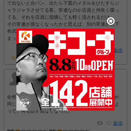
て出ないと台パン、出たら下皿のメダルをひたすらジ
ャラジャラさせてる客。常連なのか店員と仲良く喋っ
てる。それを店員に指摘しても軽く流されるだけ。
その常連が居なくなったかと思えば、別の常連が天下
布武で強打、台パン…
まったり高設定っぽいゲッタマ打たせてくれよ…
2
返信
11pt GET!
メガネ
2025年2月8日 8:21 AM
全然回らん、新台当日1000円で7〜10数台確認したが、
同じ店員に聞いたらメガネは自分は回ると思いますよ
って、何も話す気なくなった。
返信
営業
1
接客
1