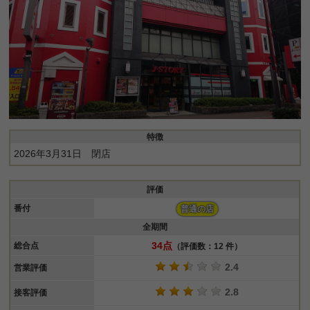
特徴
2026年3月31日 閉店
評価
番付
普通の店
全期間
34点
総合点
（評価数：12 件）
2.4
営業評価
2.8
接客評価