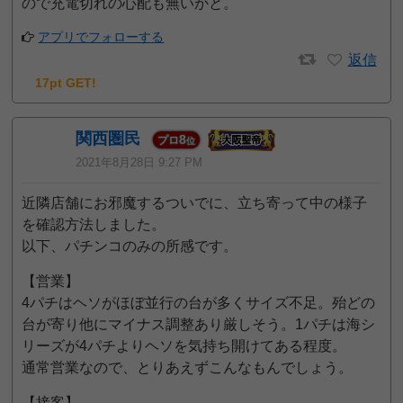
ので充電切れの心配も無いかと。
アプリでフォローする
返信
17pt GET!
関西圏民
8
プロ
位
2021年8月28日 9:27 PM
近隣店舗にお邪魔するついでに、立ち寄って中の様子
を確認方法しました。
以下、パチンコのみの所感です。
【営業】
4パチはヘソがほぼ並行の台が多くサイズ不足。殆どの
台が寄り他にマイナス調整あり厳しそう。1パチは海シ
リーズが4パチよりヘソを気持ち開けてある程度。
通常営業なので、とりあえずこんなもんでしょう。
【接客】