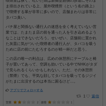
喫煙室は狭く、吐いた煙は新御堂筋側の歩道にそのま
ま排出されている上、屋外喫煙所（という名の路上）
で喫煙する輩が非常に多いので、店舗まわりは非常に
タバコ臭い。
パチ屋と関係ない通行人の迷惑を全く考えていない営
業では、たまたま店の前を通った人を引き込めるよう
なことはできないだろう。せいぜい、店舗前に置かれ
た灰皿に気がついた喫煙者の通行人が、タバコを吸う
ために店の前にたむろするのが精一杯だと思う。
この店の唯一の利点は、広めの休憩所にテーブルと椅
子が置いてあって、空調も効いている中でNHKがタダ
で見られるくらいかもしれない。ただ、その休憩所
（禁煙）でも、平気な顔してタバコを吸ってるジジイ
がたまに出没するのは本当に困るけど…。
アプリでフォローする
1
返信
営業
2
接客
1