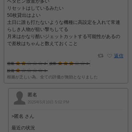
ベタピン放置が多い
リセットはしているみたい
50枚貸出はよい
土日に誰も打たないような機種に高設定を入れて常連
らしき人物が狙い撃ちしてる
月末はかなり酷いジェットカットする可能性があるの
で差枚はちゃんと数えておくこと
返信
営業
2
接客
3
設備
1
根拠が乏しい為、全ての評価が無効となりました
匿名
2025年5月10日 5:02 PM
>匿名 さん
最近の状況