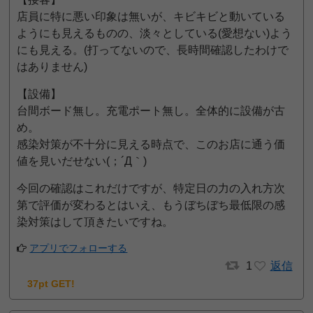
店員に特に悪い印象は無いが、キビキビと動いている
ようにも見えるものの、淡々としている(愛想ない)よう
にも見える。(打ってないので、長時間確認したわけで
はありません)
【設備】
台間ボード無し。充電ポート無し。全体的に設備が古
め。
感染対策が不十分に見える時点で、このお店に通う価
値を見いだせない(；´Д｀)
今回の確認はこれだけですが、特定日の力の入れ方次
第で評価が変わるとはいえ、もうぼちぼち最低限の感
染対策はして頂きたいですね。
アプリでフォローする
1
返信
37pt GET!