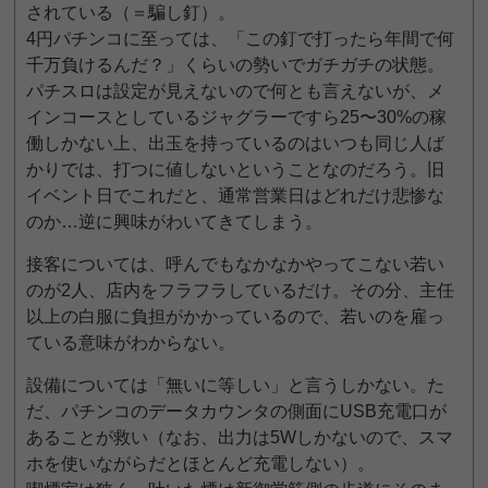
されている（＝騙し釘）。
4円パチンコに至っては、「この釘で打ったら年間で何
千万負けるんだ？」くらいの勢いでガチガチの状態。
パチスロは設定が見えないので何とも言えないが、メ
インコースとしているジャグラーですら25〜30%の稼
働しかない上、出玉を持っているのはいつも同じ人ば
かりでは、打つに値しないということなのだろう。旧
イベント日でこれだと、通常営業日はどれだけ悲惨な
のか…逆に興味がわいてきてしまう。
接客については、呼んでもなかなかやってこない若い
のが2人、店内をフラフラしているだけ。その分、主任
以上の白服に負担がかかっているので、若いのを雇っ
ている意味がわからない。
設備については「無いに等しい」と言うしかない。た
だ、パチンコのデータカウンタの側面にUSB充電口が
あることが救い（なお、出力は5Wしかないので、スマ
ホを使いながらだとほとんど充電しない）。