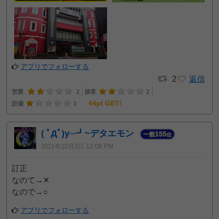
アプリでフォローする
2
返信
営業
2
接客
2
44pt GET!
設備
1
( ﾟДﾟ)y─┛~デタエモン
155
一般
位
2021年10月2日 12:09 PM
訂正
なのて→✕
なので→○
アプリでフォローする