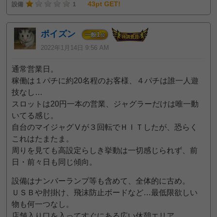
43pt GET!
設備
1
ポイズン
1
一般
位
2022年1月14日 9:56 AM
通常営業日。
稼働は１パチに約20名程のお客様、４パチは誰一人遊
技なし…
スロットは20円一本の営業、ジャグラーだけは唯一動
いてる感じ。
自台のマイジャグⅤが３回転でＨＩＴしたが、恐らく
これはたまたま。
周りを見ても高設定らしき挙動は一切感じられず、前
日・前々日も同じ傾向。
設備はナンバーランプ等も含めて、全体的に古め。
ＵＳＢや肘掛け、飛沫防止ボードなど…最低限欲しい
物も何一つなし。
店舗入り口を入ってすぐにある広い休憩エリア。