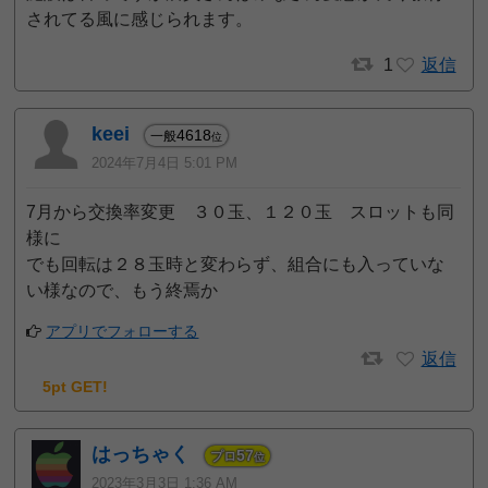
されてる風に感じられます。
1
返信
keei
4618
一般
位
2024年7月4日 5:01 PM
7月から交換率変更 ３０玉、１２０玉 スロットも同
様に
でも回転は２８玉時と変わらず、組合にも入っていな
い様なので、もう終焉か
アプリでフォローする
返信
5pt GET!
はっちゃく
57
プロ
位
2023年3月3日 1:36 AM