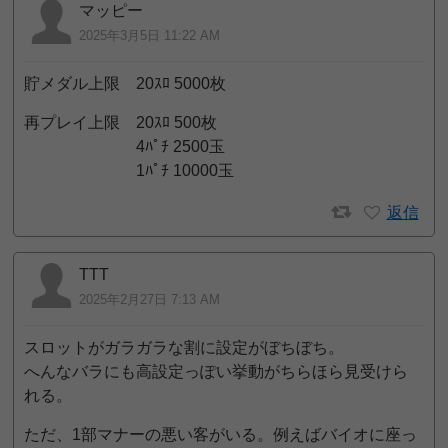
マッピー
2025年3月5日 11:22 AM
貯メダル上限 20ｽﾛ 5000枚
再プレイ上限 20ｽﾛ 500枚
4ﾊﾟﾁ 2500玉
1ﾊﾟﾁ 10000玉
返信
TTT
2025年2月27日 7:13 AM
スロットがガラガラな割に設定がぼちぼち。
へんなバラにも高設定っぽい挙動がちらほら見受けら
れる。
ただ、1部マナーの悪い客がいる。例えばバイオに座っ