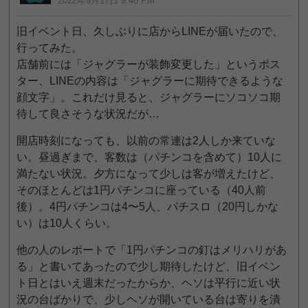
2022年9月17日 9:48 PM
旧イベント日、久しぶりに店からLINEが届いたので、
行ってみた。
店舗前には「ジャグラーが装飾変更した」というポス
ター、LINEの内容は「ジャグラーに期待できるような
顔文字」。これだけ見ると、ジャグラーにソコソコ期
待して良さそうな状況だが…
開店時刻になっても、以前の常連は2人しか来ていな
い。昼過ぎまで、客数は（パチンコを含めて）10人に
満たない状況。夕方になって少しは客が増えたけど、
そのほとんどは1円パチンコに座っている（40人前
後）。4円パチンコは4〜5人、パチスロ（20円しかな
い）は10人くらい。
他の人のレポートで「1円パチンコの釘はメリハリがあ
る」と書いてあったので少し期待したけど、旧イベン
ト日とはいえ週末だったからか、ヘソは平行に近い状
況の台ばかりで、少しヘソが開いている台は寄りを潰