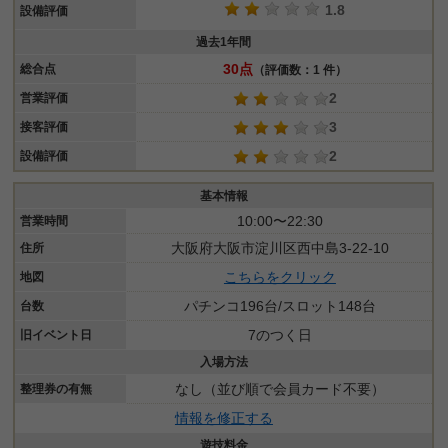
1.8
設備評価
過去1年間
30点
総合点
（評価数：1 件）
2
営業評価
3
接客評価
2
設備評価
基本情報
10:00〜22:30
営業時間
大阪府大阪市淀川区西中島3-22-10
住所
こちらをクリック
地図
パチンコ196台/スロット148台
台数
7のつく日
旧イベント日
入場方法
なし（並び順で会員カード不要）
整理券の有無
情報を修正する
遊技料金