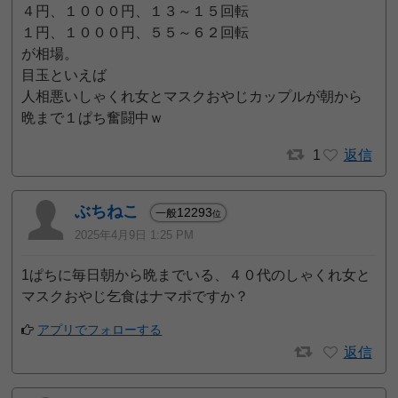
４円、１０００円、１３～１５回転
１円、１０００円、５５～６２回転
が相場。
目玉といえば
人相悪いしゃくれ女とマスクおやじカップルが朝から
晩まで１ぱち奮闘中ｗ
1
返信
ぶちねこ
12293
一般
位
2025年4月9日 1:25 PM
1ぱちに毎日朝から晩までいる、４０代のしゃくれ女と
マスクおやじ乞食はナマポですか？
アプリでフォローする
返信