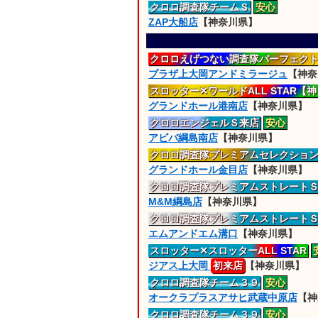
クロロ
調査隊
チームＳ
安心
ZAP大船店
【神奈川県】
クロロえげつない
調査隊
パーフェク
プラザ上大岡アンドミラージュ
【神奈
スロッター
✕ワールドALL STAR【
グランドホール港南店
【神奈川県】
クロロエンジェルＳ来店
安心
アビバ綱島南店
【神奈川県】
クロロ
調査隊
プレミアムセレクショ
グランドホール金目店
【神奈川県】
クロロ
調査隊
プレミアムストレート
M&M綱島店
【神奈川県】
クロロ
調査隊
プレミアムストレート
エムアンドエム溝口
【神奈川県】
スロッター
✕スロッターALL STAR
ジアス上大岡
初来店
【神奈川県】
クロロ
調査隊
チーム３９
安心
オークラプラスアサヒ武蔵中原店
【神
クロロ
調査隊
チーム３９
安心