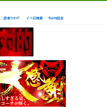
読者ﾗﾝｷﾝｸﾞ
イベ日検索
ｻﾑﾈｲﾙ設定