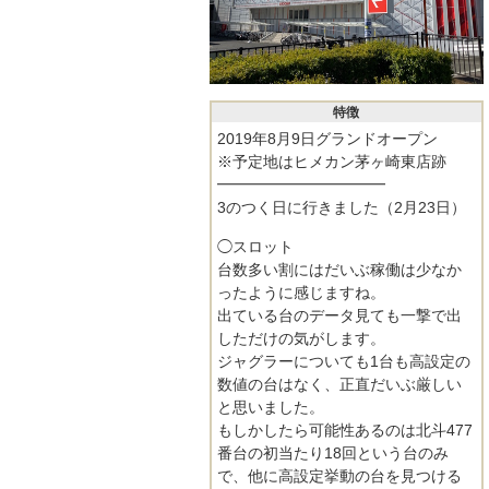
特徴
2019年8月9日グランドオープン
※予定地はヒメカン茅ヶ崎東店跡
━━━━━━━━━━━
3のつく日に行きました（2月23日）
◯スロット
台数多い割にはだいぶ稼働は少なか
ったように感じますね。
出ている台のデータ見ても一撃で出
しただけの気がします。
ジャグラーについても1台も高設定の
数値の台はなく、正直だいぶ厳しい
と思いました。
もしかしたら可能性あるのは北斗477
番台の初当たり18回という台のみ
で、他に高設定挙動の台を見つける