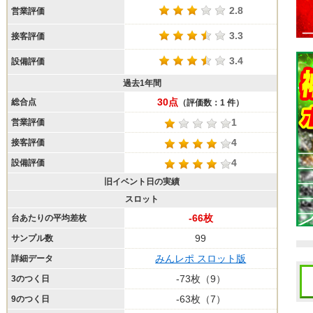
2.8
営業評価
3.3
接客評価
3.4
設備評価
過去1年間
30点
総合点
（評価数：1 件）
1
営業評価
4
接客評価
4
設備評価
旧イベント日の実績
スロット
-66枚
台あたりの平均差枚
99
サンプル数
みんレポ スロット版
詳細データ
-73枚（9）
3のつく日
-63枚（7）
9のつく日