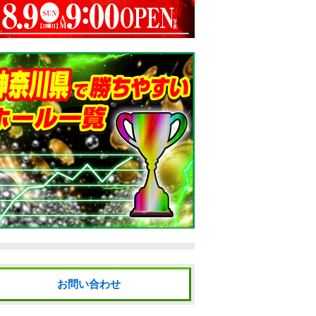
お問い合わせ