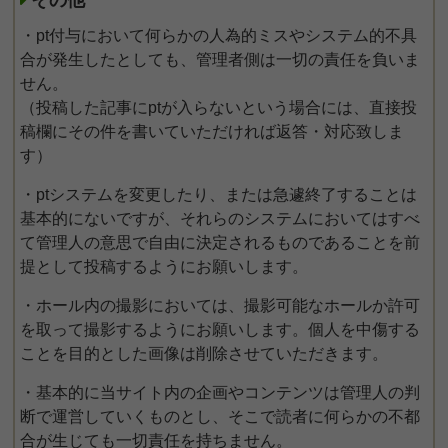
その他
・pt付与において何らかの人為的ミスやシステム的不具
合が発生したとしても、管理者側は一切の責任を負いま
せん。
（投稿した記事にptが入らないという場合には、直接投
稿欄にその件を書いていただければ返答・対応致しま
す）
・ptシステムを変更したり、または急遽終了することは
基本的にないですが、それらのシステムにおいてはすべ
て管理人の意思で自由に決定されるものであることを前
提として投稿するようにお願いします。
・ホール内の撮影においては、撮影可能なホールか許可
を取って撮影するようにお願いします。個人を中傷する
ことを目的とした画像は削除させていただきます。
・基本的に当サイト内の企画やコンテンツは管理人の判
断で運営していくものとし、そこで読者に何らかの不都
合が生じても一切責任を持ちません。