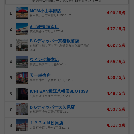
※過去1年間に一定数の評価があったホール
MGM小山本郷店
4.90 / 5点
1
栃木県小山市本郷町3-2590-17
ALIVE東海南店
4.77 / 5点
2
茨城県那珂市向山1273-2
BIGディッパー京都駅前店
4.62 / 5点
3
京都府京都市下京区七条通烏丸東入真苧屋町
203
ウイング橋本店
4.55 / 5点
4
和歌山県橋本市市脇4-5-10
天一板宿店
4.50 / 5点
5
兵庫県神戸市須磨区飛松町2-2-3
ICHI-BAN近江八幡店SLOT333
4.46 / 5点
6
滋賀県近江八幡市千僧供622-1
BIGディッパー大久保店
4.33 / 5点
7
京都府宇治市広野町西裏91-1
１２３＋Ｎ松原店
4.31 / 5点
8
大阪府松原市丹南1丁目317-1