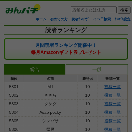
ホーム
初めての方
読者ﾗﾝｷﾝｸﾞ
イベ日検索
ｻﾑﾈｲﾙ設定
読者ランキング
月間読者ランキング開催中！
毎月Amazonギフト券プレゼント
総合
一般
順位
名前
獲得pt
投稿一覧
5301
M.I
10
投稿一覧
5302
ささら
10
投稿一覧
5303
タケダ
10
投稿一覧
5304
Asap pocky
10
投稿一覧
5305
シンバサ
10
投稿一覧
5306
県民
10
投稿一覧