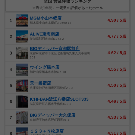
全国 営業評価ランキング
※過去1年間に一定数の評価があったホール
MGM小山本郷店
4.90 / 5点
1
栃木県小山市本郷町3-2590-17
ALIVE東海南店
4.77 / 5点
2
茨城県那珂市向山1273-2
BIGディッパー京都駅前店
4.62 / 5点
3
京都府京都市下京区七条通烏丸東入真苧屋町
203
ウイング橋本店
4.55 / 5点
4
和歌山県橋本市市脇4-5-10
天一板宿店
4.50 / 5点
5
兵庫県神戸市須磨区飛松町2-2-3
ICHI-BAN近江八幡店SLOT333
4.46 / 5点
6
滋賀県近江八幡市千僧供622-1
BIGディッパー大久保店
4.33 / 5点
7
京都府宇治市広野町西裏91-1
１２３＋Ｎ松原店
4.31 / 5点
8