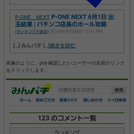
画像のように、ptを確認したいユーザーの名前のリンク
をクリックします。