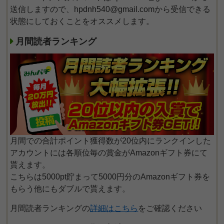
送信しますので、hpdnh540@gmail.comから受信できる
状態にしておくことをオススメします。
月間読者ランキング
月間での合計ポイント獲得数が20位内にランクインした
アカウントには各順位毎の賞金がAmazonギフト券にて
貰えます。
こちらは5000pt貯まって5000円分のAmazonギフト券を
もらう他にもダブルで貰えます。
月間読者ランキングの
詳細はこちら
をご確認ください