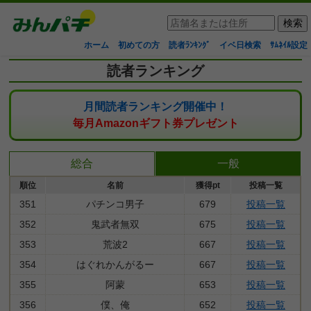
ホーム
初めての方
読者ﾗﾝｷﾝｸﾞ
イベ日検索
ｻﾑﾈｲﾙ設定
読者ランキング
月間読者ランキング開催中！
毎月Amazonギフト券プレゼント
総合
一般
順位
名前
獲得pt
投稿一覧
351
パチンコ男子
679
投稿一覧
352
鬼武者無双
675
投稿一覧
353
荒波2
667
投稿一覧
354
はぐれかんがるー
667
投稿一覧
355
阿蒙
653
投稿一覧
356
僕、俺
652
投稿一覧