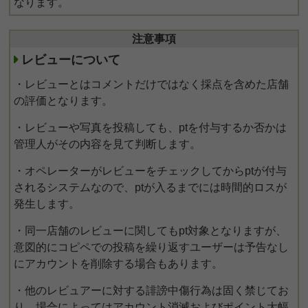
なります。
注意事項
レビューについて
・レビューとはコメントだけではなく採点を含めた店舗
の評価となります。
・レビューや写真を投稿しても、ptを付与するか否かは
管理人がその内容を見て判断します。
・オペレーターがレビューをチェックしてからptが付与
されるシステムなので、ptが入るまでには時間的ロスが
発生します。
・同一店舗のレビューに関してもpt対象となりますが、
意図的にコピペでの投稿を繰り返すユーザーは予告なし
にアカウントを削除する場合もあります。
・他のレビュアーに対する誹謗中傷行為は固く禁じてお
り、場合によってはアカウント消滅およびポイント大幅