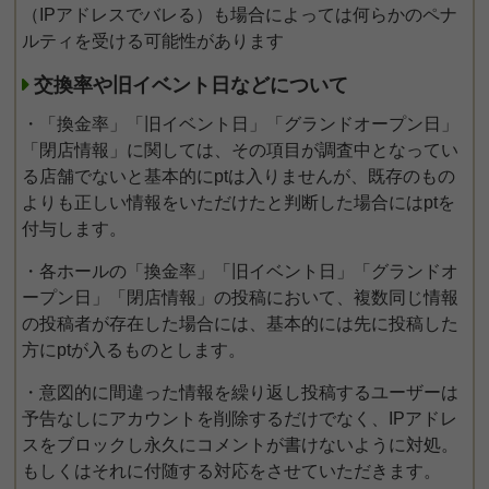
（IPアドレスでバレる）も場合によっては何らかのペナ
ルティを受ける可能性があります
交換率や旧イベント日などについて
・「換金率」「旧イベント日」「グランドオープン日」
「閉店情報」に関しては、その項目が調査中となってい
る店舗でないと基本的にptは入りませんが、既存のもの
よりも正しい情報をいただけたと判断した場合にはptを
付与します。
・各ホールの「換金率」「旧イベント日」「グランドオ
ープン日」「閉店情報」の投稿において、複数同じ情報
の投稿者が存在した場合には、基本的には先に投稿した
方にptが入るものとします。
・意図的に間違った情報を繰り返し投稿するユーザーは
予告なしにアカウントを削除するだけでなく、IPアドレ
スをブロックし永久にコメントが書けないように対処。
もしくはそれに付随する対応をさせていただきます。