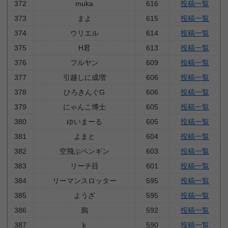
372
muka
616
投稿一覧
373
まよ
615
投稿一覧
374
ウリエル
614
投稿一覧
375
H君
613
投稿一覧
376
フルヤン
609
投稿一覧
377
引越しに成増
606
投稿一覧
378
ひろきんぐG
606
投稿一覧
379
にゃんこ博士
605
投稿一覧
380
ゆいまーる
605
投稿一覧
381
よまと
604
投稿一覧
382
空飛ぶペンギン
603
投稿一覧
383
リーチ目
601
投稿一覧
384
リーマンスロッター
595
投稿一覧
385
ようざ
595
投稿一覧
386
鴉
592
投稿一覧
387
k
590
投稿一覧