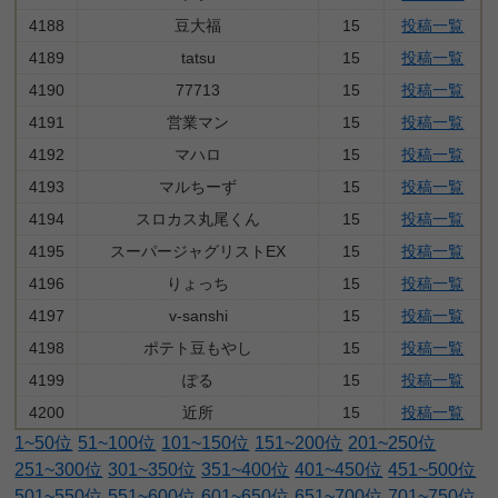
4188
豆大福
15
投稿一覧
4189
tatsu
15
投稿一覧
4190
77713
15
投稿一覧
4191
営業マン
15
投稿一覧
4192
マハロ
15
投稿一覧
4193
マルちーず
15
投稿一覧
4194
スロカス丸尾くん
15
投稿一覧
4195
スーパージャグリストEX
15
投稿一覧
4196
りょっち
15
投稿一覧
4197
v-sanshi
15
投稿一覧
4198
ポテト豆もやし
15
投稿一覧
4199
ぽる
15
投稿一覧
4200
近所
15
投稿一覧
1~50位
51~100位
101~150位
151~200位
201~250位
251~300位
301~350位
351~400位
401~450位
451~500位
501~550位
551~600位
601~650位
651~700位
701~750位