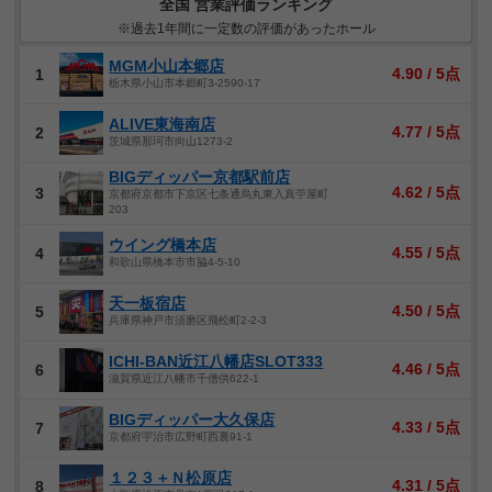
全国 営業評価ランキング
※過去1年間に一定数の評価があったホール
MGM小山本郷店
4.90 / 5点
1
栃木県小山市本郷町3-2590-17
ALIVE東海南店
4.77 / 5点
2
茨城県那珂市向山1273-2
BIGディッパー京都駅前店
4.62 / 5点
3
京都府京都市下京区七条通烏丸東入真苧屋町
203
ウイング橋本店
4.55 / 5点
4
和歌山県橋本市市脇4-5-10
天一板宿店
4.50 / 5点
5
兵庫県神戸市須磨区飛松町2-2-3
ICHI-BAN近江八幡店SLOT333
4.46 / 5点
6
滋賀県近江八幡市千僧供622-1
BIGディッパー大久保店
4.33 / 5点
7
京都府宇治市広野町西裏91-1
１２３＋Ｎ松原店
4.31 / 5点
8