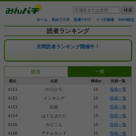
ホーム
初めての方
読者ﾗﾝｷﾝｸﾞ
イベ日検索
ｻﾑﾈｲﾙ設定
読者ランキング
月間読者ランキング開催中！
毎月Amazonギフト券プレゼント
総合
一般
順位
名前
獲得pt
投稿一覧
4151
のりひろ
15
投稿一覧
4152
ドンキング
15
投稿一覧
4153
白銀
15
投稿一覧
4154
はくなまたた
15
投稿一覧
4155
カビごん
15
投稿一覧
4156
アナルカンド
15
投稿一覧