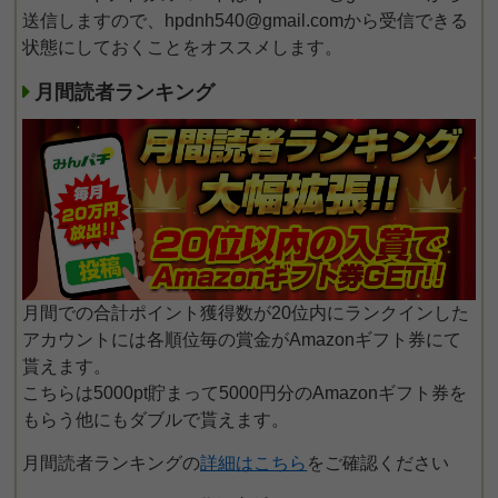
送信しますので、hpdnh540@gmail.comから受信できる
状態にしておくことをオススメします。
月間読者ランキング
月間での合計ポイント獲得数が20位内にランクインした
アカウントには各順位毎の賞金がAmazonギフト券にて
貰えます。
こちらは5000pt貯まって5000円分のAmazonギフト券を
もらう他にもダブルで貰えます。
月間読者ランキングの
詳細はこちら
をご確認ください