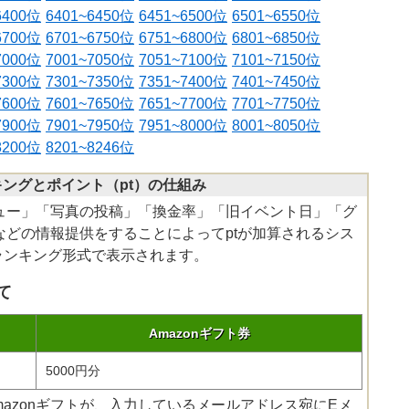
6400位
6401~6450位
6451~6500位
6501~6550位
6700位
6701~6750位
6751~6800位
6801~6850位
7000位
7001~7050位
7051~7100位
7101~7150位
7300位
7301~7350位
7351~7400位
7401~7450位
7600位
7601~7650位
7651~7700位
7701~7750位
7900位
7901~7950位
7951~8000位
8001~8050位
8200位
8201~8246位
ングとポイント（pt）の仕組み
ュー」「写真の投稿」「換金率」「旧イベント日」「グ
どの情報提供をすることによってptが加算されるシス
ランキング形式で表示されます。
て
Amazonギフト券
5000円分
のAmazonギフトが、入力しているメールアドレス宛にEメ