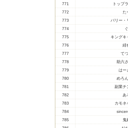
771
トップ
772
た
773
バリー・
774
775
キングキ
776
緋
777
て
778
助六
779
はー
780
めろ
781
副業チ
782
あ
783
カモネ
784
since
785
鬼