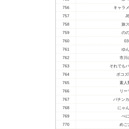
756
キャラ
757
J
758
旅
759
の
760
03
761
ゆ
762
市川
763
それでも
764
ポコズKi
765
素人
766
リー
767
パチンカ
768
にゃ
769
ぺ
770
めご