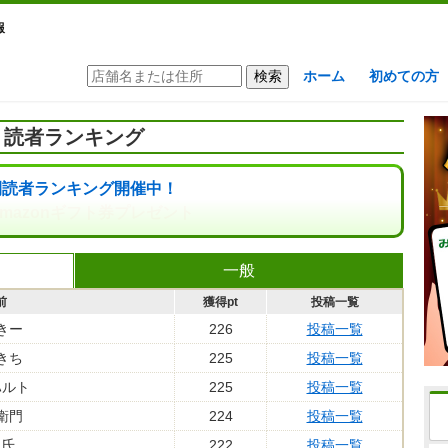
報
ホーム
初めての方
読者ランキング
間読者ランキング開催中！
mazonギフト券プレゼント
一般
前
獲得pt
投稿一覧
きー
226
投稿一覧
きち
225
投稿一覧
ハルト
225
投稿一覧
衛門
224
投稿一覧
々氏
222
投稿一覧