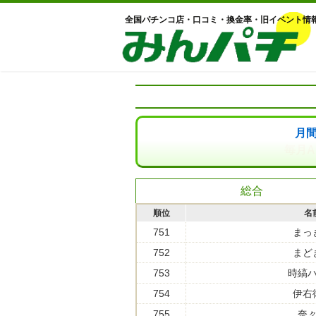
全国パチンコ店・口コミ・換金率・旧イベント情
月
毎月A
総合
順位
名
751
まっ
752
まど
753
時縞
754
伊右
755
奈