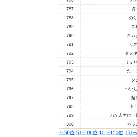
786
ﾙｼﾙ
787
貞
788
のり
789
ス
790
タカ
791
り
792
タヌ
793
りょ
794
だー
795
ダ
796
ぺい
797
超
798
小
799
わが人生に一
800
カラ
1~50位
51~100位
101~150位
151~