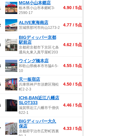
MGM小山本郷店
4.90 / 5点
1
栃木県小山市本郷町3-
2590-17
ALIVE東海南店
4.77 / 5点
2
茨城県那珂市向山1273-2
BIGディッパー京都
駅前店
4.62 / 5点
3
京都府京都市下京区七条
通烏丸東入真苧屋町203
ウイング橋本店
4.55 / 5点
4
和歌山県橋本市市脇4-5-
10
天一板宿店
4.50 / 5点
5
兵庫県神戸市須磨区飛松
町2-2-3
ICHI-BAN近江八幡店
SLOT333
4.46 / 5点
6
滋賀県近江八幡市千僧供
622-1
BIGディッパー大久
保店
4.33 / 5点
7
京都府宇治市広野町西裏