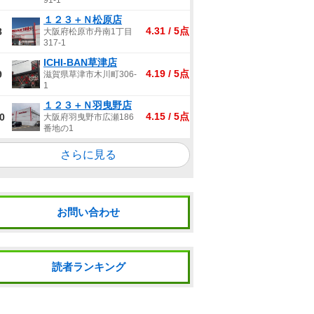
91-1
１２３＋Ｎ松原店
4.31 / 5点
8
大阪府松原市丹南1丁目
317-1
ICHI-BAN草津店
4.19 / 5点
9
滋賀県草津市木川町306-
1
１２３＋Ｎ羽曳野店
4.15 / 5点
0
大阪府羽曳野市広瀬186
番地の1
さらに見る
お問い合わせ
読者ランキング