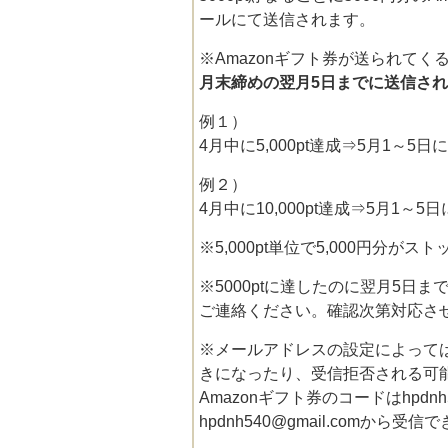
ールにて送信されます。
※Amazonギフト券が送られてく
月末締めの翌月5日までに送信さ
例１）
4月中に5,000pt達成⇒5月1～5
例２）
4月中に10,000pt達成⇒5月1～5
※5,000pt単位で5,000円分
※5000ptに達したのに翌月5日
ご連絡ください。確認次第対応さ
※メールアドレスの設定によって
きになったり、受信拒否される可
Amazonギフト券のコードはhpdnh
hpdnh540@gmail.comか