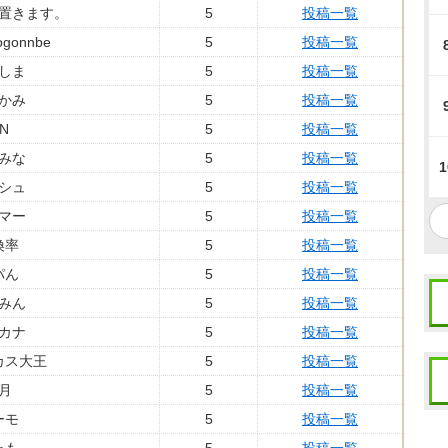
置きます。
5
投稿一覧
ogonnbe
5
投稿一覧
しま
5
投稿一覧
かみ
5
投稿一覧
N
5
投稿一覧
みな
5
投稿一覧
1
シュ
5
投稿一覧
マー
5
投稿一覧
換率
5
投稿一覧
パん
5
投稿一覧
みん
5
投稿一覧
カナ
5
投稿一覧
カス大王
5
投稿一覧
月
5
投稿一覧
ーモ
5
投稿一覧