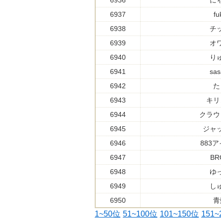
6936
に
6937
fu
6938
チ
6939
オ
6940
り
6941
sa
6942
た
6943
キリ
6944
クラウ
6945
ジャ
6946
883
6947
BR
6948
ゆ
6949
し
6950
青
1~50位
51~100位
101~150位
151~