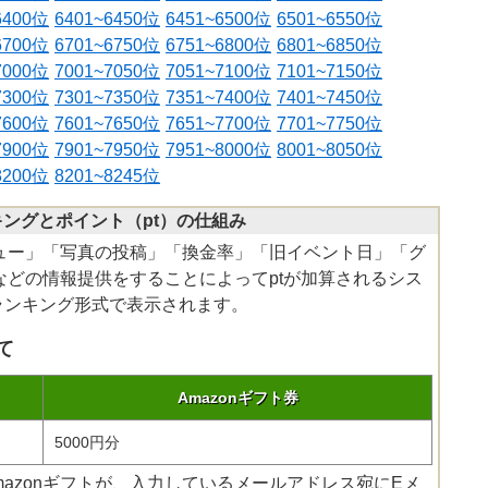
6400位
6401~6450位
6451~6500位
6501~6550位
6700位
6701~6750位
6751~6800位
6801~6850位
7000位
7001~7050位
7051~7100位
7101~7150位
7300位
7301~7350位
7351~7400位
7401~7450位
7600位
7601~7650位
7651~7700位
7701~7750位
7900位
7901~7950位
7951~8000位
8001~8050位
8200位
8201~8245位
ングとポイント（pt）の仕組み
ュー」「写真の投稿」「換金率」「旧イベント日」「グ
どの情報提供をすることによってptが加算されるシス
ランキング形式で表示されます。
て
Amazonギフト券
5000円分
のAmazonギフトが、入力しているメールアドレス宛にEメ