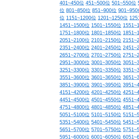
401~450位
451~500位
501~550位
位
801~850位
851~900位
901~95
位
1151~1200位
1201~1250位
125
1451~1500位
1501~1550位
1551~
1751~1800位
1801~1850位
1851~
2051~2100位
2101~2150位
2151~
2351~2400位
2401~2450位
2451~
2651~2700位
2701~2750位
2751~
2951~3000位
3001~3050位
3051~
3251~3300位
3301~3350位
3351~
3551~3600位
3601~3650位
3651~
3851~3900位
3901~3950位
3951~
4151~4200位
4201~4250位
4251~
4451~4500位
4501~4550位
4551~
4751~4800位
4801~4850位
4851~
5051~5100位
5101~5150位
5151~
5351~5400位
5401~5450位
5451~
5651~5700位
5701~5750位
5751~
5951~6000位
6001~6050位
6051~