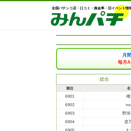
全国パチンコ店・口コミ・換金率・旧イベント情
月
毎月A
総合
順位
名
6901
権
6902
no
6903
野球
6904
逆
6905
む