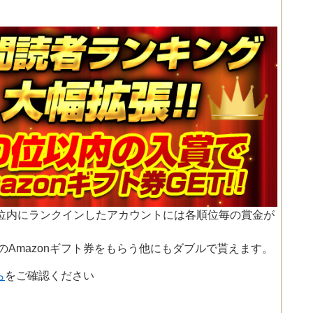
0位内にランクインしたアカウントには各順位毎の賞金が
円分のAmazonギフト券をもらう他にもダブルで貰えます。
ら
をご確認ください