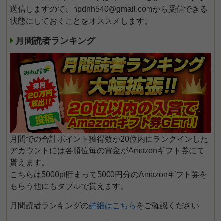
送信しますので、hpdnh540@gmail.comから受信できる
状態にしておくことをオススメします。
月間読者ランキング
月間での合計ポイント獲得数が20位内にランクインした
アカウントには各順位毎の賞金がAmazonギフト券にて
貰えます。
こちらは5000pt貯まって5000円分のAmazonギフト券を
もらう他にもダブルで貰えます。
月間読者ランキングの
詳細はこちら
をご確認ください