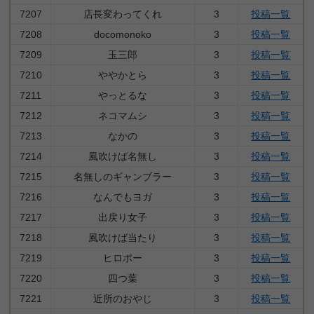
7207
店長変わってくれ
3
投稿一覧
7208
docomonoko
3
投稿一覧
7209
玉三郎
3
投稿一覧
7210
ややかとら
3
投稿一覧
7211
やっとるな
3
投稿一覧
7212
ネコマムシ
3
投稿一覧
7213
なかの
3
投稿一覧
7214
風吹けば名無し
3
投稿一覧
7215
名無しのギャンブラー
3
投稿一覧
7216
なんでもヨガ
3
投稿一覧
7217
出戻り女子
3
投稿一覧
7218
風吹けば当たり
3
投稿一覧
7219
ヒロポー
3
投稿一覧
7220
四つ葉
3
投稿一覧
7221
近所のおやじ
3
投稿一覧