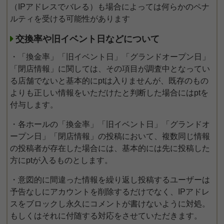
（IPアドレスでバレる）も場合によっては何らかのペナ
ルティを受ける可能性があります
交換率や旧イベント日などについて
・「換金率」「旧イベント日」「グランドオープン日」
「閉店情報」に関しては、その項目が調査中となってい
る店舗でないと基本的にptは入りませんが、既存のもの
よりも正しい情報をいただけたと判断した場合にはptを
付与します。
・各ホールの「換金率」「旧イベント日」「グランドオ
ープン日」「閉店情報」の投稿において、複数同じ情報
の投稿者が存在した場合には、基本的には先に投稿した
方にptが入るものとします。
・意図的に間違った情報を繰り返し投稿するユーザーは
予告なしにアカウントを削除するだけでなく、IPアドレ
スをブロックし永久にコメントが書けないように対処。
もしくはそれに付随する対応をさせていただきます。