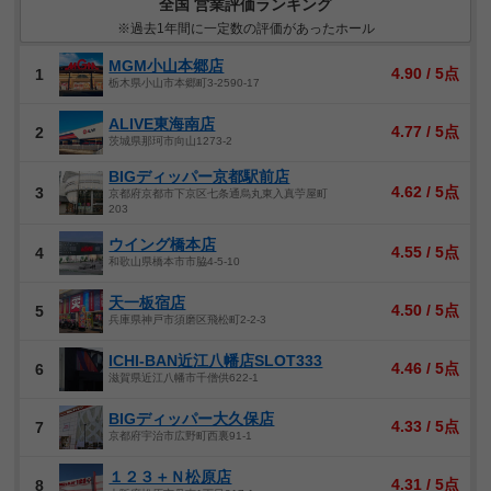
全国 営業評価ランキング
※過去1年間に一定数の評価があったホール
MGM小山本郷店
4.90 / 5点
1
栃木県小山市本郷町3-2590-17
ALIVE東海南店
4.77 / 5点
2
茨城県那珂市向山1273-2
BIGディッパー京都駅前店
4.62 / 5点
3
京都府京都市下京区七条通烏丸東入真苧屋町
203
ウイング橋本店
4.55 / 5点
4
和歌山県橋本市市脇4-5-10
天一板宿店
4.50 / 5点
5
兵庫県神戸市須磨区飛松町2-2-3
ICHI-BAN近江八幡店SLOT333
4.46 / 5点
6
滋賀県近江八幡市千僧供622-1
BIGディッパー大久保店
4.33 / 5点
7
京都府宇治市広野町西裏91-1
１２３＋Ｎ松原店
4.31 / 5点
8