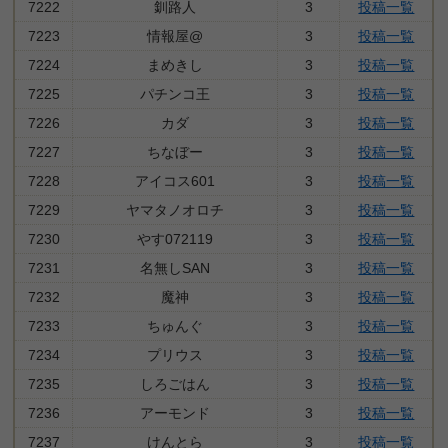
7222
釧路人
3
投稿一覧
7223
情報屋@
3
投稿一覧
7224
まめきし
3
投稿一覧
7225
パチンコ王
3
投稿一覧
7226
カダ
3
投稿一覧
7227
ちなぼー
3
投稿一覧
7228
アイコス601
3
投稿一覧
7229
ヤマタノオロチ
3
投稿一覧
7230
やす072119
3
投稿一覧
7231
名無しSAN
3
投稿一覧
7232
魔神
3
投稿一覧
7233
ちゅんぐ
3
投稿一覧
7234
プリウス
3
投稿一覧
7235
しろごはん
3
投稿一覧
7236
アーモンド
3
投稿一覧
7237
けんとら
3
投稿一覧