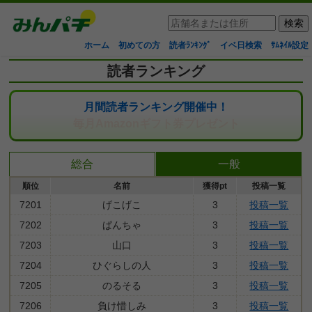
ホーム
初めての方
読者ﾗﾝｷﾝｸﾞ
イベ日検索
ｻﾑﾈｲﾙ設定
読者ランキング
月間読者ランキング開催中！
毎月Amazonギフト券プレゼント
総合
一般
順位
名前
獲得pt
投稿一覧
7201
げこげこ
3
投稿一覧
7202
ぱんちゃ
3
投稿一覧
7203
山口
3
投稿一覧
7204
ひぐらしの人
3
投稿一覧
7205
のるそる
3
投稿一覧
7206
負け惜しみ
3
投稿一覧