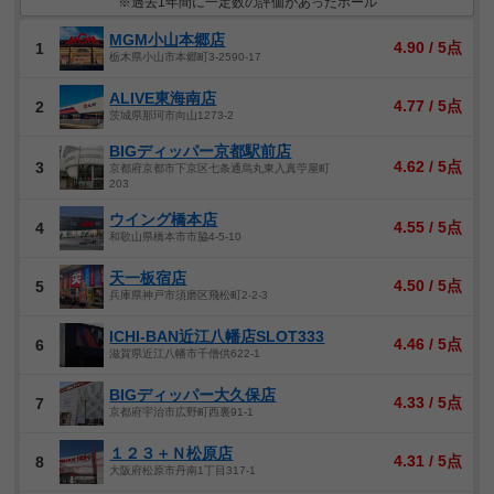
※過去1年間に一定数の評価があったホール
MGM小山本郷店
4.90 / 5点
1
栃木県小山市本郷町3-2590-17
ALIVE東海南店
4.77 / 5点
2
茨城県那珂市向山1273-2
BIGディッパー京都駅前店
4.62 / 5点
3
京都府京都市下京区七条通烏丸東入真苧屋町
203
ウイング橋本店
4.55 / 5点
4
和歌山県橋本市市脇4-5-10
天一板宿店
4.50 / 5点
5
兵庫県神戸市須磨区飛松町2-2-3
ICHI-BAN近江八幡店SLOT333
4.46 / 5点
6
滋賀県近江八幡市千僧供622-1
BIGディッパー大久保店
4.33 / 5点
7
京都府宇治市広野町西裏91-1
１２３＋Ｎ松原店
4.31 / 5点
8
大阪府松原市丹南1丁目317-1