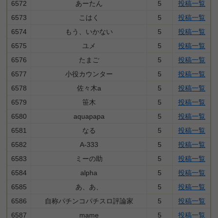
6572
あーたん
5
投稿一覧
6573
こはく
5
投稿一覧
6574
もう、いかない
5
投稿一覧
6575
ユメ
5
投稿一覧
6576
たまご
5
投稿一覧
6577
小役カウンター
5
投稿一覧
6578
佐々木a
5
投稿一覧
6579
笹木
5
投稿一覧
6580
aquapapa
5
投稿一覧
6581
なる
5
投稿一覧
6582
A-333
5
投稿一覧
6583
ミーの助
5
投稿一覧
6584
alpha
5
投稿一覧
6585
あ、あ、
5
投稿一覧
6586
自称パチンコパチスロ評論家
5
投稿一覧
6587
mame
5
投稿一覧