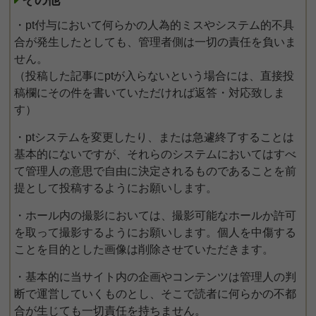
その他
・pt付与において何らかの人為的ミスやシステム的不具
合が発生したとしても、管理者側は一切の責任を負いま
せん。
（投稿した記事にptが入らないという場合には、直接投
稿欄にその件を書いていただければ返答・対応致しま
す）
・ptシステムを変更したり、または急遽終了することは
基本的にないですが、それらのシステムにおいてはすべ
て管理人の意思で自由に決定されるものであることを前
提として投稿するようにお願いします。
・ホール内の撮影においては、撮影可能なホールか許可
を取って撮影するようにお願いします。個人を中傷する
ことを目的とした画像は削除させていただきます。
・基本的に当サイト内の企画やコンテンツは管理人の判
断で運営していくものとし、そこで読者に何らかの不都
合が生じても一切責任を持ちません。