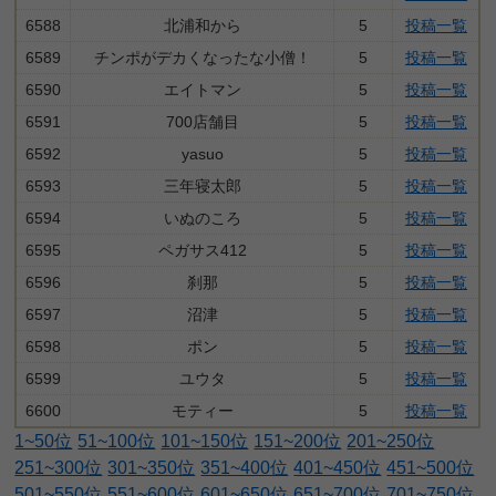
6588
北浦和から
5
投稿一覧
6589
チンポがデカくなったな小僧！
5
投稿一覧
6590
エイトマン
5
投稿一覧
6591
700店舗目
5
投稿一覧
6592
yasuo
5
投稿一覧
6593
三年寝太郎
5
投稿一覧
6594
いぬのころ
5
投稿一覧
6595
ペガサス412
5
投稿一覧
6596
刹那
5
投稿一覧
6597
沼津
5
投稿一覧
6598
ポン
5
投稿一覧
6599
ユウタ
5
投稿一覧
6600
モティー
5
投稿一覧
1~50位
51~100位
101~150位
151~200位
201~250位
251~300位
301~350位
351~400位
401~450位
451~500位
501~550位
551~600位
601~650位
651~700位
701~750位