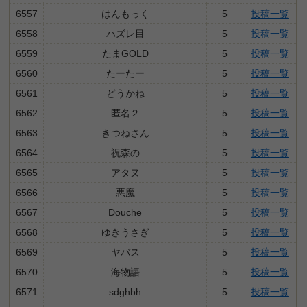
6557
はんもっく
5
投稿一覧
6558
ハズレ目
5
投稿一覧
6559
たまGOLD
5
投稿一覧
6560
たーたー
5
投稿一覧
6561
どうかね
5
投稿一覧
6562
匿名２
5
投稿一覧
6563
きつねさん
5
投稿一覧
6564
祝森の
5
投稿一覧
6565
アタヌ
5
投稿一覧
6566
悪魔
5
投稿一覧
6567
Douche
5
投稿一覧
6568
ゆきうさぎ
5
投稿一覧
6569
ヤバス
5
投稿一覧
6570
海物語
5
投稿一覧
6571
sdghbh
5
投稿一覧