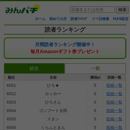
ホーム
初めての方
読者ﾗﾝｷﾝｸﾞ
イベ日検索
ｻﾑﾈｲﾙ設定
読者ランキング
月間読者ランキング開催中！
毎月Amazonギフト券プレゼント
総合
一般
順位
名前
獲得pt
投稿一覧
6551
ひろ★
5
投稿一覧
6552
ホッホー
5
投稿一覧
6553
ひろさん
5
投稿一覧
6554
ゴンブート太郎
5
投稿一覧
6555
スタン
5
投稿一覧
6556
くらふとまん
5
投稿一覧