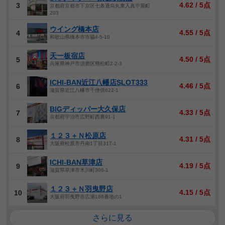
4.62 / 5点
3
京都府京都市下京区七条通烏丸東入真苧屋町
203
ウイング橋本店
4.55 / 5点
4
和歌山県橋本市市脇4-5-10
天一板宿店
4.50 / 5点
5
兵庫県神戸市須磨区飛松町2-2-3
ICHI-BAN近江八幡店SLOT333
4.46 / 5点
6
滋賀県近江八幡市千僧供622-1
BIGディッパー大久保店
4.33 / 5点
7
京都府宇治市広野町西裏91-1
１２３＋Ｎ松原店
4.31 / 5点
8
大阪府松原市丹南1丁目317-1
ICHI-BAN草津店
4.19 / 5点
9
滋賀県草津市木川町306-1
１２３＋Ｎ羽曳野店
4.15 / 5点
10
大阪府羽曳野市広瀬186番地の1
さらに見る