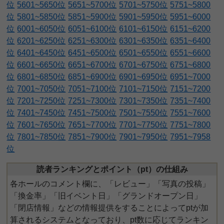
位
5601~5650位
5651~5700位
5701~5750位
5751~5800
位
5801~5850位
5851~5900位
5901~5950位
5951~6000
位
6001~6050位
6051~6100位
6101~6150位
6151~6200
位
6201~6250位
6251~6300位
6301~6350位
6351~6400
位
6401~6450位
6451~6500位
6501~6550位
6551~6600
位
6601~6650位
6651~6700位
6701~6750位
6751~6800
位
6801~6850位
6851~6900位
6901~6950位
6951~7000
位
7001~7050位
7051~7100位
7101~7150位
7151~7200
位
7201~7250位
7251~7300位
7301~7350位
7351~7400
位
7401~7450位
7451~7500位
7501~7550位
7551~7600
位
7601~7650位
7651~7700位
7701~7750位
7751~7800
位
7801~7850位
7851~7900位
7901~7950位
7951~7958
位
読者ランキングとポイント（pt）の仕組み
各ホールのコメント欄に、「レビュー」「写真の投稿」
「換金率」「旧イベント日」「グランドオープン日」
「閉店情報」などの情報提供をすることによってptが加
算されるシステムとなっており、pt数に応じてランキン