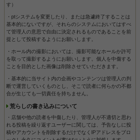
す）
・ptシステムを変更したり、または急遽終了することは
基本的にないですが、それらのシステムにおいてはすべ
て管理人の意思で自由に決定されるものであることを前
提として投稿するようにお願いします。
・ホール内の撮影においては、撮影可能なホールか許可
を取って撮影するようにお願いします。個人を中傷する
ことを目的とした画像は削除させていただきます。
・基本的に当サイト内の企画やコンテンツは管理人の判
断で運営していくものとし、そこで読者に何らかの不都
合が生じても一切責任を持ちません。
荒らしの書き込みについて
・店舗や他の読者を中傷したり、管理人が不適切と思わ
れる投稿を繰り返すユーザーに関しては、予告なしに投
稿やアカウントを削除するだけでなくIPアドレスをブロ
ックし永久にコメントが書けないように対処します。