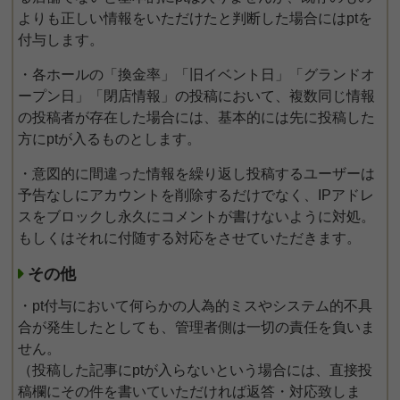
よりも正しい情報をいただけたと判断した場合にはptを
付与します。
・各ホールの「換金率」「旧イベント日」「グランドオ
ープン日」「閉店情報」の投稿において、複数同じ情報
の投稿者が存在した場合には、基本的には先に投稿した
方にptが入るものとします。
・意図的に間違った情報を繰り返し投稿するユーザーは
予告なしにアカウントを削除するだけでなく、IPアドレ
スをブロックし永久にコメントが書けないように対処。
もしくはそれに付随する対応をさせていただきます。
その他
・pt付与において何らかの人為的ミスやシステム的不具
合が発生したとしても、管理者側は一切の責任を負いま
せん。
（投稿した記事にptが入らないという場合には、直接投
稿欄にその件を書いていただければ返答・対応致しま