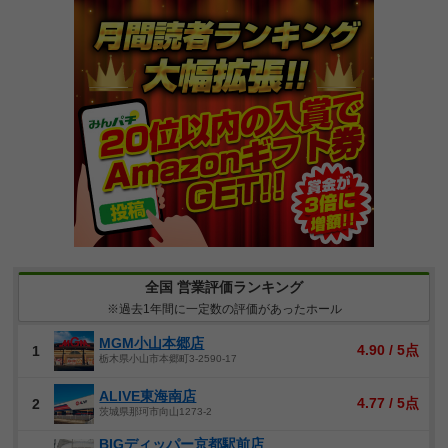
全国 営業評価ランキング
※過去1年間に一定数の評価があったホール
MGM小山本郷店
4.90 / 5点
1
栃木県小山市本郷町3-2590-17
ALIVE東海南店
4.77 / 5点
2
茨城県那珂市向山1273-2
BIGディッパー京都駅前店