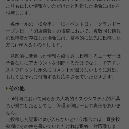
よりも正しい情報をいただけたと判断した場合にはptを
付与します。
・各ホールの「換金率」「旧イベント日」「グランドオ
ープン日」「閉店情報」の投稿において、複数同じ情報
の投稿者が存在した場合には、基本的には先に投稿した
方にptが入るものとします。
・意図的に間違った情報を繰り返し投稿するユーザーは
予告なしにアカウントを削除するだけでなく、IPアドレ
スをブロックし永久にコメントが書けないように対処。
もしくはそれに付随する対応をさせていただきます。
その他
・pt付与において何らかの人為的ミスやシステム的不具
合が発生したとしても、管理者側は一切の責任を負いま
せん。
（投稿した記事にptが入らないという場合には、直接投
稿欄にその件を書いていただければ返答・対応致しま