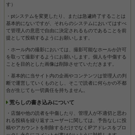
す）
・ptシステムを変更したり、または急遽終了することは
基本的にないですが、それらのシステムにおいてはすべ
て管理人の意思で自由に決定されるものであることを前
提として投稿するようにお願いします。
・ホール内の撮影においては、撮影可能なホールか許可
を取って撮影するようにお願いします。個人を中傷する
ことを目的とした画像は削除させていただきます。
・基本的に当サイト内の企画やコンテンツは管理人の判
断で運営していくものとし、そこで読者に何らかの不都
合が生じても一切責任を持ちません。
荒らしの書き込みについて
・店舗や他の読者を中傷したり、管理人が不適切と思わ
れる投稿を繰り返すユーザーに関しては、予告なしに投
稿やアカウントを削除するだけでなくIPアドレスをブロ
ックし永久にコメントが書けないように対処します。