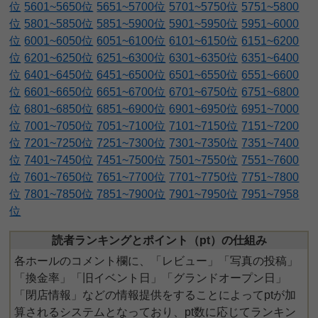
位
5601~5650位
5651~5700位
5701~5750位
5751~5800
位
5801~5850位
5851~5900位
5901~5950位
5951~6000
位
6001~6050位
6051~6100位
6101~6150位
6151~6200
位
6201~6250位
6251~6300位
6301~6350位
6351~6400
位
6401~6450位
6451~6500位
6501~6550位
6551~6600
位
6601~6650位
6651~6700位
6701~6750位
6751~6800
位
6801~6850位
6851~6900位
6901~6950位
6951~7000
位
7001~7050位
7051~7100位
7101~7150位
7151~7200
位
7201~7250位
7251~7300位
7301~7350位
7351~7400
位
7401~7450位
7451~7500位
7501~7550位
7551~7600
位
7601~7650位
7651~7700位
7701~7750位
7751~7800
位
7801~7850位
7851~7900位
7901~7950位
7951~7958
位
読者ランキングとポイント（pt）の仕組み
各ホールのコメント欄に、「レビュー」「写真の投稿」
「換金率」「旧イベント日」「グランドオープン日」
「閉店情報」などの情報提供をすることによってptが加
算されるシステムとなっており、pt数に応じてランキン