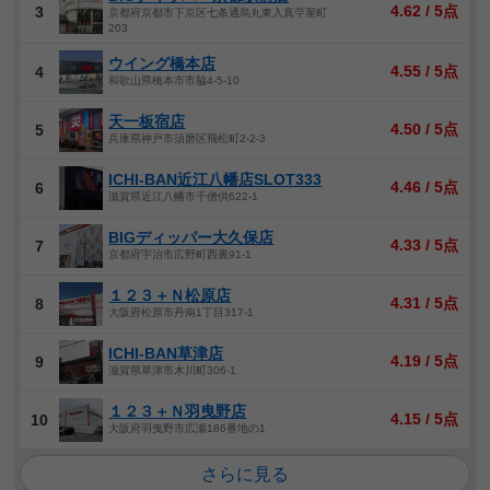
4.62 / 5点
3
京都府京都市下京区七条通烏丸東入真苧屋町
203
ウイング橋本店
4.55 / 5点
4
和歌山県橋本市市脇4-5-10
天一板宿店
4.50 / 5点
5
兵庫県神戸市須磨区飛松町2-2-3
ICHI-BAN近江八幡店SLOT333
4.46 / 5点
6
滋賀県近江八幡市千僧供622-1
BIGディッパー大久保店
4.33 / 5点
7
京都府宇治市広野町西裏91-1
１２３＋Ｎ松原店
4.31 / 5点
8
大阪府松原市丹南1丁目317-1
ICHI-BAN草津店
4.19 / 5点
9
滋賀県草津市木川町306-1
１２３＋Ｎ羽曳野店
4.15 / 5点
10
大阪府羽曳野市広瀬186番地の1
さらに見る