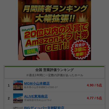
全国 営業評価ランキング
※過去1年間に一定数の評価があったホール
MGM小山本郷店
4.90 / 5点
1
栃木県小山市本郷町3-2590-17
ALIVE東海南店
4.77 / 5点
2
茨城県那珂市向山1273-2
BIGディッパー京都駅前店