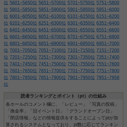
位
5601~5650位
5651~5700位
5701~5750位
5751~5800
位
5801~5850位
5851~5900位
5901~5950位
5951~6000
位
6001~6050位
6051~6100位
6101~6150位
6151~6200
位
6201~6250位
6251~6300位
6301~6350位
6351~6400
位
6401~6450位
6451~6500位
6501~6550位
6551~6600
位
6601~6650位
6651~6700位
6701~6750位
6751~6800
位
6801~6850位
6851~6900位
6901~6950位
6951~7000
位
7001~7050位
7051~7100位
7101~7150位
7151~7200
位
7201~7250位
7251~7300位
7301~7350位
7351~7400
位
7401~7450位
7451~7500位
7501~7550位
7551~7600
位
7601~7650位
7651~7700位
7701~7750位
7751~7800
位
7801~7850位
7851~7900位
7901~7950位
7951~7958
位
読者ランキングとポイント（pt）の仕組み
各ホールのコメント欄に、「レビュー」「写真の投稿」
「換金率」「旧イベント日」「グランドオープン日」
「閉店情報」などの情報提供をすることによってptが加
算されるシステムとなっており、pt数に応じてランキン