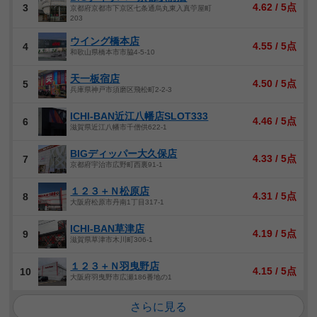
4.62 / 5点
3
京都府京都市下京区七条通烏丸東入真苧屋町
203
ウイング橋本店
4.55 / 5点
4
和歌山県橋本市市脇4-5-10
天一板宿店
4.50 / 5点
5
兵庫県神戸市須磨区飛松町2-2-3
ICHI-BAN近江八幡店SLOT333
4.46 / 5点
6
滋賀県近江八幡市千僧供622-1
BIGディッパー大久保店
4.33 / 5点
7
京都府宇治市広野町西裏91-1
１２３＋Ｎ松原店
4.31 / 5点
8
大阪府松原市丹南1丁目317-1
ICHI-BAN草津店
4.19 / 5点
9
滋賀県草津市木川町306-1
１２３＋Ｎ羽曳野店
4.15 / 5点
10
大阪府羽曳野市広瀬186番地の1
さらに見る