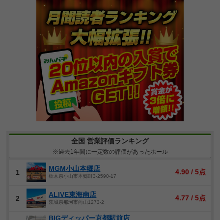
全国 営業評価ランキング
※過去1年間に一定数の評価があったホール
MGM小山本郷店
4.90 / 5点
1
栃木県小山市本郷町3-2590-17
ALIVE東海南店
4.77 / 5点
2
茨城県那珂市向山1273-2
BIGディッパー京都駅前店