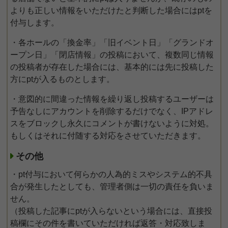
よりも正しい情報をいただけたと判断した場合にはptを
付与します。
・各ホールの「換金率」「旧イベント日」「グランドオ
ープン日」「閉店情報」の投稿において、複数同じ情報
の投稿者が存在した場合には、基本的には先に投稿した
方にptが入るものとします。
・意図的に間違った情報を繰り返し投稿するユーザーは
予告なしにアカウントを削除するだけでなく、IPアドレ
スをブロックし永久にコメントが書けないように対処。
もしくはそれに付随する対応をさせていただきます。
その他
・pt付与において何らかの人為的ミスやシステム的不具
合が発生したとしても、管理者側は一切の責任を負いま
せん。
（投稿した記事にptが入らないという場合には、直接投
稿欄にその件を書いていただければ返答・対応致しま