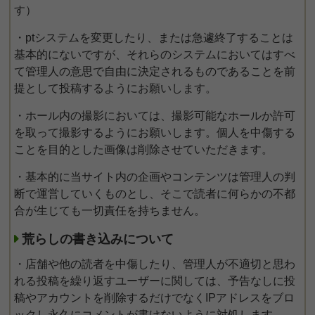
す）
・ptシステムを変更したり、または急遽終了することは
基本的にないですが、それらのシステムにおいてはすべ
て管理人の意思で自由に決定されるものであることを前
提として投稿するようにお願いします。
・ホール内の撮影においては、撮影可能なホールか許可
を取って撮影するようにお願いします。個人を中傷する
ことを目的とした画像は削除させていただきます。
・基本的に当サイト内の企画やコンテンツは管理人の判
断で運営していくものとし、そこで読者に何らかの不都
合が生じても一切責任を持ちません。
荒らしの書き込みについて
・店舗や他の読者を中傷したり、管理人が不適切と思わ
れる投稿を繰り返すユーザーに関しては、予告なしに投
稿やアカウントを削除するだけでなくIPアドレスをブロ
ックし永久にコメントが書けないように対処します。