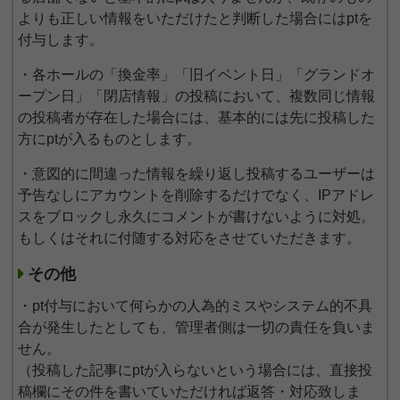
よりも正しい情報をいただけたと判断した場合にはptを
付与します。
・各ホールの「換金率」「旧イベント日」「グランドオ
ープン日」「閉店情報」の投稿において、複数同じ情報
の投稿者が存在した場合には、基本的には先に投稿した
方にptが入るものとします。
・意図的に間違った情報を繰り返し投稿するユーザーは
予告なしにアカウントを削除するだけでなく、IPアドレ
スをブロックし永久にコメントが書けないように対処。
もしくはそれに付随する対応をさせていただきます。
その他
・pt付与において何らかの人為的ミスやシステム的不具
合が発生したとしても、管理者側は一切の責任を負いま
せん。
（投稿した記事にptが入らないという場合には、直接投
稿欄にその件を書いていただければ返答・対応致しま