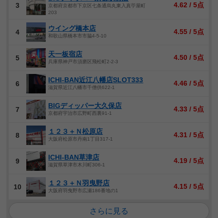
4.62 / 5点
3
京都府京都市下京区七条通烏丸東入真苧屋町
203
ウイング橋本店
4.55 / 5点
4
和歌山県橋本市市脇4-5-10
天一板宿店
4.50 / 5点
5
兵庫県神戸市須磨区飛松町2-2-3
ICHI-BAN近江八幡店SLOT333
4.46 / 5点
6
滋賀県近江八幡市千僧供622-1
BIGディッパー大久保店
4.33 / 5点
7
京都府宇治市広野町西裏91-1
１２３＋Ｎ松原店
4.31 / 5点
8
大阪府松原市丹南1丁目317-1
ICHI-BAN草津店
4.19 / 5点
9
滋賀県草津市木川町306-1
１２３＋Ｎ羽曳野店
4.15 / 5点
10
大阪府羽曳野市広瀬186番地の1
さらに見る