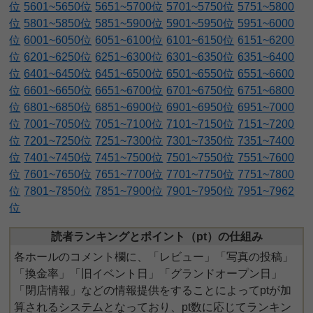
位
5601~5650位
5651~5700位
5701~5750位
5751~5800
位
5801~5850位
5851~5900位
5901~5950位
5951~6000
位
6001~6050位
6051~6100位
6101~6150位
6151~6200
位
6201~6250位
6251~6300位
6301~6350位
6351~6400
位
6401~6450位
6451~6500位
6501~6550位
6551~6600
位
6601~6650位
6651~6700位
6701~6750位
6751~6800
位
6801~6850位
6851~6900位
6901~6950位
6951~7000
位
7001~7050位
7051~7100位
7101~7150位
7151~7200
位
7201~7250位
7251~7300位
7301~7350位
7351~7400
位
7401~7450位
7451~7500位
7501~7550位
7551~7600
位
7601~7650位
7651~7700位
7701~7750位
7751~7800
位
7801~7850位
7851~7900位
7901~7950位
7951~7962
位
読者ランキングとポイント（pt）の仕組み
各ホールのコメント欄に、「レビュー」「写真の投稿」
「換金率」「旧イベント日」「グランドオープン日」
「閉店情報」などの情報提供をすることによってptが加
算されるシステムとなっており、pt数に応じてランキン