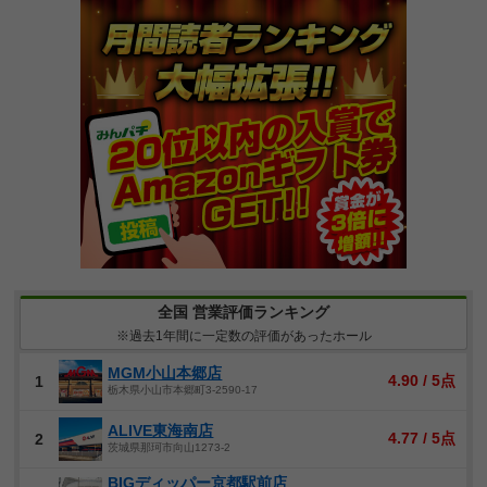
全国 営業評価ランキング
※過去1年間に一定数の評価があったホール
MGM小山本郷店
4.90 / 5点
1
栃木県小山市本郷町3-2590-17
ALIVE東海南店
4.77 / 5点
2
茨城県那珂市向山1273-2
BIGディッパー京都駅前店