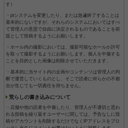
す）
・ptシステムを変更したり、または急遽終了することは
基本的にないですが、それらのシステムにおいてはすべ
て管理人の意思で自由に決定されるものであることを前
提として投稿するようにお願いします。
・ホール内の撮影においては、撮影可能なホールか許可
を取って撮影するようにお願いします。個人を中傷する
ことを目的とした画像は削除させていただきます。
・基本的に当サイト内の企画やコンテンツは管理人の判
断で運営していくものとし、そこで読者に何らかの不都
合が生じても一切責任を持ちません。
荒らしの書き込みについて
・店舗や他の読者を中傷したり、管理人が不適切と思わ
れる投稿を繰り返すユーザーに関しては、予告なしに投
稿やアカウントを削除するだけでなくIPアドレスをブロ
ックし永久にコメントが書けないように対処します。