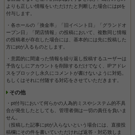
よりも正しい情報をいただけたと判断した場合にはptを
付与します。
・各ホールの「換金率」「旧イベント日」「グランドオ
ープン日」「閉店情報」の投稿において、複数同じ情報
の投稿者が存在した場合には、基本的には先に投稿した
方にptが入るものとします。
・意図的に間違った情報を繰り返し投稿するユーザーは
予告なしにアカウントを削除するだけでなく、IPアドレ
スをブロックし永久にコメントが書けないように対処。
もしくはそれに付随する対応をさせていただきます。
その他
・pt付与において何らかの人為的ミスやシステム的不具
合が発生したとしても、管理者側は一切の責任を負いま
せん。
（投稿した記事にptが入らないという場合には、直接投
稿欄にその件を書いていただければ返答・対応致しま