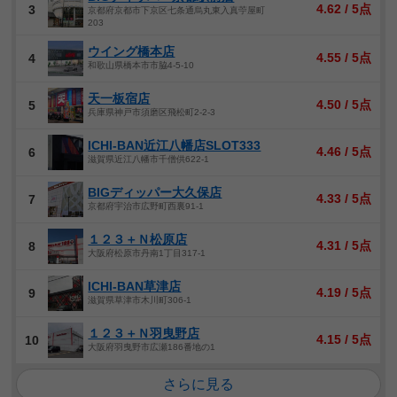
4.62 / 5点
3
京都府京都市下京区七条通烏丸東入真苧屋町
203
ウイング橋本店
4.55 / 5点
4
和歌山県橋本市市脇4-5-10
天一板宿店
4.50 / 5点
5
兵庫県神戸市須磨区飛松町2-2-3
ICHI-BAN近江八幡店SLOT333
4.46 / 5点
6
滋賀県近江八幡市千僧供622-1
BIGディッパー大久保店
4.33 / 5点
7
京都府宇治市広野町西裏91-1
１２３＋Ｎ松原店
4.31 / 5点
8
大阪府松原市丹南1丁目317-1
ICHI-BAN草津店
4.19 / 5点
9
滋賀県草津市木川町306-1
１２３＋Ｎ羽曳野店
4.15 / 5点
10
大阪府羽曳野市広瀬186番地の1
さらに見る