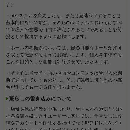
す）
・ptシステムを変更したり、または急遽終了することは
基本的にないですが、それらのシステムにおいてはすべ
て管理人の意思で自由に決定されるものであることを前
提として投稿するようにお願いします。
・ホール内の撮影においては、撮影可能なホールか許可
を取って撮影するようにお願いします。個人を中傷する
ことを目的とした画像は削除させていただきます。
・基本的に当サイト内の企画やコンテンツは管理人の判
断で運営していくものとし、そこで読者に何らかの不都
合が生じても一切責任を持ちません。
荒らしの書き込みについて
・店舗や他の読者を中傷したり、管理人が不適切と思わ
れる投稿を繰り返すユーザーに関しては、予告なしに投
稿やアカウントを削除するだけでなくIPアドレスをブロ
ックし永久にコメントが書けないように対処します。