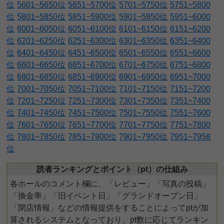
位
5601~5650位
5651~5700位
5701~5750位
5751~5800
位
5801~5850位
5851~5900位
5901~5950位
5951~6000
位
6001~6050位
6051~6100位
6101~6150位
6151~6200
位
6201~6250位
6251~6300位
6301~6350位
6351~6400
位
6401~6450位
6451~6500位
6501~6550位
6551~6600
位
6601~6650位
6651~6700位
6701~6750位
6751~6800
位
6801~6850位
6851~6900位
6901~6950位
6951~7000
位
7001~7050位
7051~7100位
7101~7150位
7151~7200
位
7201~7250位
7251~7300位
7301~7350位
7351~7400
位
7401~7450位
7451~7500位
7501~7550位
7551~7600
位
7601~7650位
7651~7700位
7701~7750位
7751~7800
位
7801~7850位
7851~7900位
7901~7950位
7951~7958
位
読者ランキングとポイント（pt）の仕組み
各ホールのコメント欄に、「レビュー」「写真の投稿」
「換金率」「旧イベント日」「グランドオープン日」
「閉店情報」などの情報提供をすることによってptが加
算されるシステムとなっており、pt数に応じてランキン