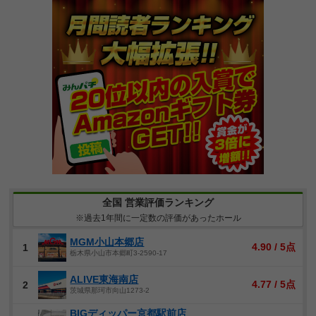
全国 営業評価ランキング
※過去1年間に一定数の評価があったホール
MGM小山本郷店
4.90 / 5点
1
栃木県小山市本郷町3-2590-17
ALIVE東海南店
4.77 / 5点
2
茨城県那珂市向山1273-2
BIGディッパー京都駅前店